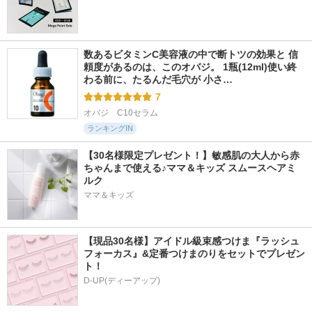
数あるビタミンC美容液の中で断トツの効果と 信
頼度があるのは、このオバジ。 1瓶(12ml)使い終
わる前に、たるんだ毛穴が 小さ…
7
オバジ　C10セラム
ランキングIN
【30名様限定プレゼント！】敏感肌の大人から赤
ちゃんまで使える♪ママ＆キッズ スムースヘアミ
ルク
ママ＆キッズ
【現品30名様】アイドル級束感つけま『ラッシュ
フォーカス』&定番つけまのりをセットでプレゼン
ト！
D-UP(ディーアップ)