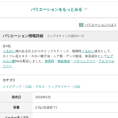
バリエーションをもっとみる
バリエーションとは？
バリエーション情報詳細
リップスティック(旧)ローズ
全4色
うるおい
感のある仕上がりのリップスティック。植物性
うるおい
成分として、
カミツレ花エキス・ホホバ種子油・シア脂・アンズ核油、保湿成分として
ヒア
ルロン酸
Naを配合しました。
無香料
・
無鉱物油
・
パラベンフリー
・
アルコール
フリー
カテゴリ
メイクアップ
口紅・グロス・リップライナー
口紅
発売日
2018年5月
容量
2.5g (生産終了)
メーカー名 / ブラ