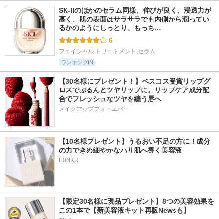
SK-IIのほかのセラム同様、伸びが良く、浸透力が
高く、肌の表面はサラサラでも内側から潤ってい
るかのようにしっとり、もっち…
6
フェイシャル トリートメント セラム
ランキングIN
【30名様にプレゼント！】ベスコス受賞リップグ
ロスでぷるんとツヤリップに。リップケア成分配
合でフレッシュなツヤを纏う唇へ
メイクアップフォーエバー
【10名様プレゼント】うるおい不足の方に！成分
の力できめ細やかなハリ肌へ導く美容液
IROIKU
【限定30名様に現品プレゼント】8つの美容効果を
この1本で【新美容液キット再販Newsも】