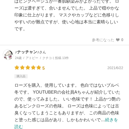
はピンクベージュが一番肌馴染みがよかったです。 ロ
ーズは濃すぎて、合いませんでした。 上品で穏やかな
印象に仕上がります。 マスクやカップなどに色移りし
やすいのが難点ですが、使い心地は本当に素晴らしい
です。
参考になった
0
♪ナッチャン♪
さん
24歳
アトピー
クチコミ投稿 13件
5
2021/6/22
購入品
ローズを購入、使用しています。 色白ではないブルベ
冬です。 YOUTUBERの会社員Aちゃんが紹介していた
ので、使ってみました。 いい色味です！ 上品かつ艶の
あるピンクローズの色味。 ローズは色味によっては古
臭くなってしまうこともありますが、 この商品の色味
と塗った感じは品があり、しかもかわいいで…
続きを
読む