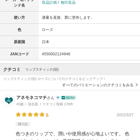
良品計画
/
無印良品
ンド名
使い方
適量を直接、唇に塗布します。
色
ローズ
原産国
日本
JANコード
4550002124946
クチコミ
リップスティック(旧)
リップスティック(旧) ローズについてのクチコミをピックアップ！
すべてのバリエーションのクチコミをみる
アネモネコマチ
さん
43歳
混合肌
クチコミ投稿 170件
5
2022/3/27
購入品
色つきのリップで、潤いや使用感が心地よいです。 色