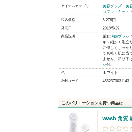
アイテムカテゴリ
美容グッズ・美
コフレ・キット
税込価格
3,278円
発売日
2018/5/29
商品説明
電動
洗顔ブラシ
キメ細かく泡立
に優しくしっか
ても軽く肌に当
ません。吊り下
シ
付。
色
ホワイト
JANコード
4562373031143
このバリエーションを持つ商品は...
Wash 角質