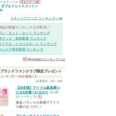
があります
ベネフィーク
ベネフィークか
ダブルフェイスコットン
/
らのお知らせが
Ｎ
あります
スキンケアグッズ ランキングへ
商品の関連ランキングもCHECK！
フレ・キット・セット ランキング
容グッズ・美容家電 ランキング
ライアル・トラベルキット ランキング
キンケア美容家電 ランキング
?
@cosmeのランキングとは
ブランドファンクラブ限定プレゼント
 1・9・17・24日 開催！】
(応募受付：8/1～8/8)
【20名様】アイドル級束感つ
けま&定番つけまのり
/ D-UP
(ディーアップ)
黄金バランスの束感でアイド
現
ル級のまつげに！
アルティモイストピールロー