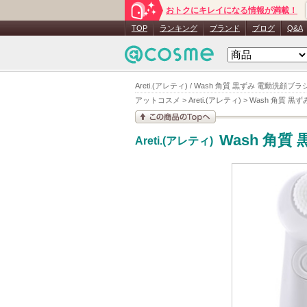
おトクにキレイになる情報が満載！
TOP
ランキング
ブランド
ブログ
Q&A
Areti.(アレティ) / Wash 角質 黒ずみ 電動洗顔ブ
アットコスメ
>
Areti.(アレティ)
>
Wash 角質 黒ず
この商品の情報を見
Wash 角質
Areti.(アレティ)
る