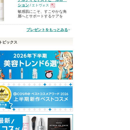
品
ション
/ エトヴォス
敏感肌にこそ、すこやかな角
現
層へとサポートするケアを
品
プレゼントをもっとみる
トピックス