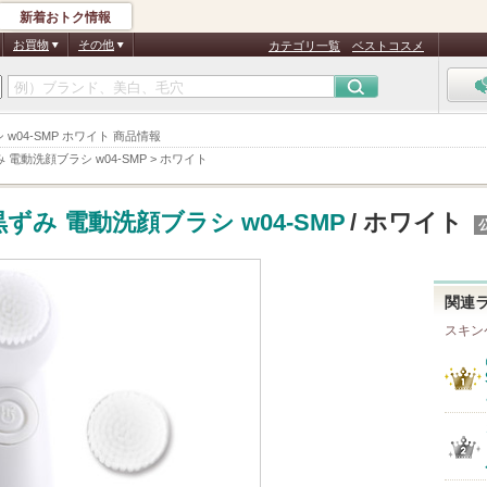
新着おトク情報
お買物
その他
カテゴリ一覧
ベストコスメ
ラシ w04-SMP ホワイト 商品情報
み 電動洗顔ブラシ w04-SMP
>
ホワイト
 黒ずみ 電動洗顔ブラシ w04-SMP
/ ホワイト
関連
スキン