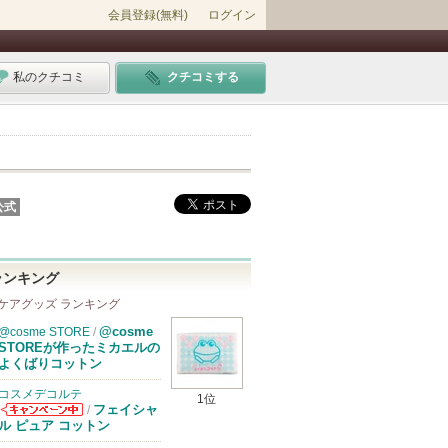
会員登録(無料)
ログイン
私のクチコミ
クチコミする
公式
ランキング
ケアグッズ ランキング
@cosme
@cosme STORE
/
STOREが作ったミカエルの
よくばりコットン
コスメデコルテ
1位
フェイシャ
/
コスメデコルテ
ル ピュア コットン
からのお知らせ