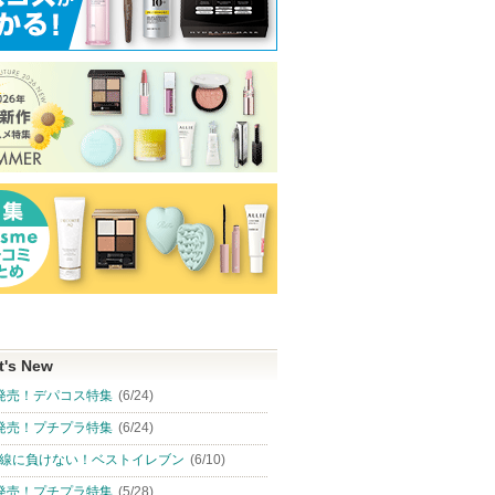
t's New
発売！デパコス特集
(6/24)
発売！プチプラ特集
(6/24)
線に負けない！ベストイレブン
(6/10)
発売！プチプラ特集
(5/28)