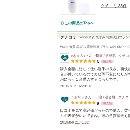
クチコミ
23
件
この商品のTopへ
クチコミ
Wash 角質 黒ずみ 電動洗顔ブラシ w
Wash 角質 黒ずみ 電動洗顔ブラシ w04-SMP 
○きゃろ○
さん
45歳 / 敏感肌
クチコ
6
購入品
購入金額に対して使い勝手の良さ、爽快
台が付いているのでカビ等不安になりが
用にもう１台購入するつもりです。
2018/7/12 16:20:14
☆お姉☆
さん
58歳 / 混合肌
クチコ
6
購入品
口コミを見て高評価だったので購入。柔
ムの吸収がいいですね。踵の角質除去も
2019/8/6 21:41:32