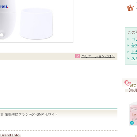
この
コ
美
ト
バリエーションとは？
ス
【毎月
ずみ 電動洗顔ブラシ w04-SMP ホワイト