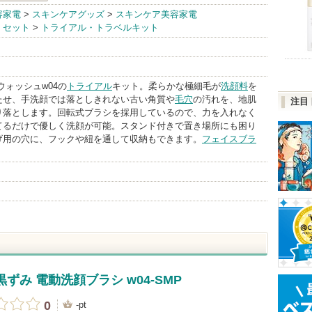
Areti.(アレテ
容家電
>
スキンケアグッズ
>
スキンケア美容家電
・セット
>
トライアル・トラベルキット
ィ) BrandInfo
ウォッシュw04の
トライアル
キット。柔らかな極細毛が
洗顔料
を
たせ、手洗顔では落としきれない古い角質や
毛穴
の汚れを、地肌
注目
り落とします。回転式ブラシを採用しているので、力を入れなく
てるだけで優しく洗顔が可能。スタンド付きで置き場所にも困り
げ用の穴に、フックや紐を通して収納もできます。
フェイスブラ
 黒ずみ 電動洗顔ブラシ w04-SMP
0
-pt