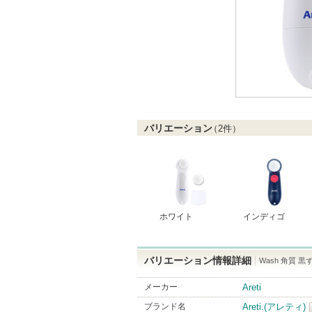
バリエーション
（
2
件）
ホワイト
インディゴ
バリエーション情報詳細
Wash 角質 黒
メーカー
Areti
ブランド名
Areti.(アレティ)