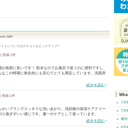
04-SMP
ホワイト
についてのクチコミをピックアップ！
ミ投稿
1
件
感が抜群に良いです！ 防水なのでお風呂で使うのに便利ですし、
ちなこの時期に衛生的にも安心でとても満足しています。洗面所
続きを読む
Wha
ミ投稿
1
件
7月
らかいブラシでスッキリな洗いあがり。洗顔後の保湿ケアクリー
7月
削り過ぎずいい感じです。週一のケアとして使っています。
紫外
続きを読む
6月