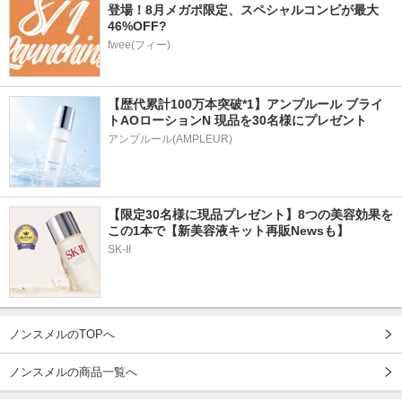
登場！8月メガポ限定、スペシャルコンビが最大
46%OFF?
fwee(フィー)
【歴代累計100万本突破*1】アンプルール ブライ
トAOローションN 現品を30名様にプレゼント
アンプルール(AMPLEUR)
【限定30名様に現品プレゼント】8つの美容効果を
この1本で【新美容液キット再販Newsも】
SK-II
ノンスメルのTOPへ
ノンスメルの商品一覧へ