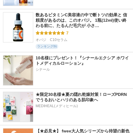
数あるビタミンC美容液の中で断トツの効果と 信
頼度があるのは、このオバジ。 1瓶(12ml)使い終
わる前に、たるんだ毛穴が 小さ…
7
オバジ　C10セラム
ランキングIN
10名様にプレゼント！『シナールエクシア ホワイ
トメディカルローション』
シナール
★限定30名様★夏の隠れ乾燥対策！ローズPDRN
でうるおいとハリのある肌印象へ
MEDIHEAL(メディヒール)
【★必見★】 fwee大人気シリーズから待望の新色