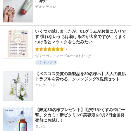
ご紹介
デオナチュレ
いくつか試しましたが、01グラムがお気に入りで
す 慣れないうちは着けるのが大変ですが、うまく
つけるとマツエクをしたみたい…
7
ヴィーガン・ノーグルーつけまつげ
ランキングIN
【ベスコス受賞の新製品を30名様へ】大人の夏肌
トラブルを労わる、クレンジング&洗顔セット
エレクトロン
【限定30名様プレゼント】毛穴*1やくすみ*2に一
撃。タカミ・新ビタミンC美容液を9月2日全国発
売前にお試し！
タカミ