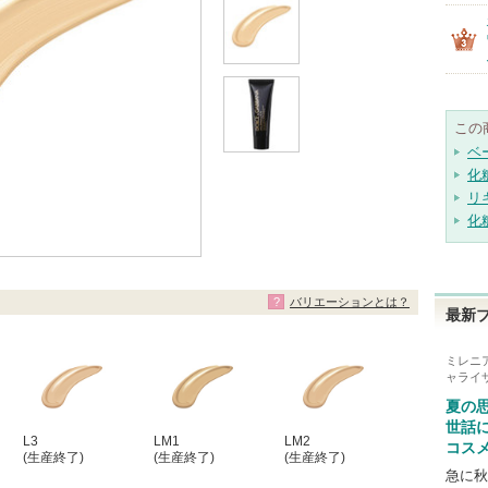
この
ベ
化
リ
化
バリエーションとは？
最新
ミレニ
ャライ
夏の
世話
L3
LM1
LM2
コス
(生産終了)
(生産終了)
(生産終了)
急に秋