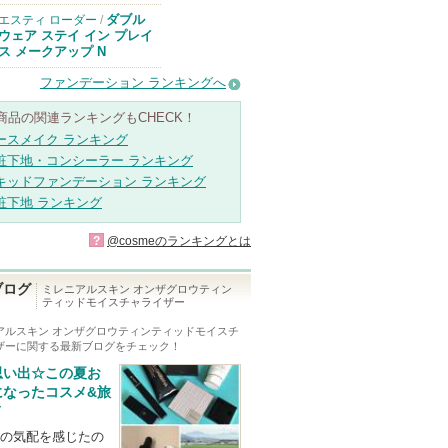
ります
ダブル
エスティ ローダー
/
ウェア ステイ イン プレイ
ス メークアップ N
ファンデーション ランキングへ
商品の関連ランキングもCHECK！
ースメイク ランキング
粧下地・コンシーラー ランキング
キッドファンデーション ランキング
粧下地 ランキング
?
@cosmeのランキングとは
ブログ
ミレニアルスキン オンザグロウティン
ティッドモイスチャライザー
アルスキン オンザグロウティンティッドモイスチ
ザー
に関する最新ブログをチェック！
思い出☆この夏お
になったコスメ&旅
メ
の気配を感じたの