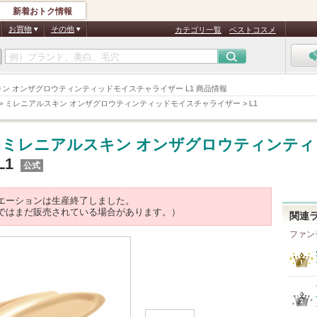
新着おトク情報
お買物
その他
カテゴリ一覧
ベストコスメ
キン オンザグロウティンティッドモイスチャライザー L1 商品情報
>
ミレニアルスキン オンザグロウティンティッドモイスチャライザー
>
L1
ミレニアルスキン オンザグロウティンティ
 L1
公式
エーションは生産終了しました。
ではまだ販売されている場合があります。）
関連
ファン