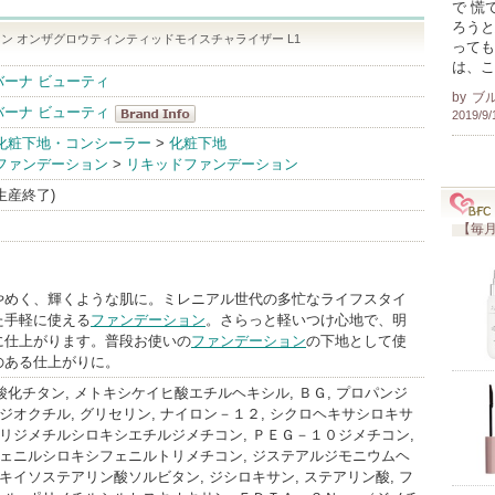
で 慌
ろうと
ン オンザグロウティンティッドモイスチャライザー L1
っても
は、こ
ーナ ビューティ
by
ブ
ーナ ビューティ
2019/9/
ドルチェ＆ガ
化粧下地・コンシーラー
>
化粧下地
ファンデーション
>
リキッドファンデーション
ッバーナ ビュ
ーティ
(生産終了)
BrandInfo
【毎月
やめく、輝くような肌に。ミレニアル世代の多忙なライフスタイ
た手軽に使える
ファンデーション
。さらっと軽いつけ心地で、明
に仕上がります。普段お使いの
ファンデーション
の下地として使
のある仕上がりに。
 酸化チタン, メトキシケイヒ酸エチルヘキシル, ＢＧ, プロパンジ
酸ジオクチル, グリセリン, ナイロン－１２, シクロヘキサシロキサ
ポリジメチルシロキシエチルジメチコン, ＰＥＧ－１０ジメチコン,
フェニルシロキシフェニルトリメチコン, ジステアルジモニウムヘ
スキイソステアリン酸ソルビタン, ジシロキサン, ステアリン酸, フ