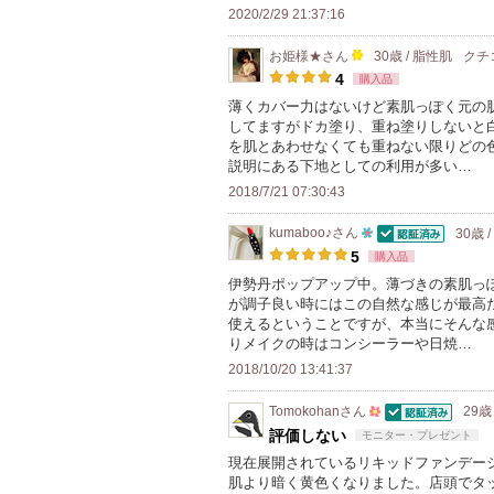
お
2020/2/29 21:37:16
気
お姫様★
さん
30歳 / 脂性肌
に
クチ
100
4
購入品
入
人
薄くカバー力はないけど素肌っぽく元の
り
してますがドカ塗り、重ね塗りしないと
以
登
を肌とあわせなくても重ねない限りどの
上
録
説明にある下地としての利用が多い…
の
さ
2018/7/21 07:30:43
メ
れ
ン
kumaboo♪
さん
30歳 
て
認証済
10
5
購入品
バ
い
人
伊勢丹ポップアップ中。薄づきの素肌っ
ー
ま
が調子良い時にはこの自然な感じが最高
以
に
す
使えるということですが、本当にそんな感
上
お
りメイクの時はコンシーラーや日焼…
の
気
2018/10/20 13:41:37
メ
に
ン
Tomokohan
さん
29歳
入
認証済
500
評価しない
モニター・プレゼント
バ
り
人
現在展開されているリキッドファンデー
ー
登
肌より暗く黄色くなりました。店頭でタ
以
に