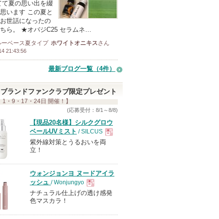
てて夏の思い出を綴
思います この夏と
お世話になったの
ちら。 ★オバジC25 セラムネ…
ルーベース夏タイプ
ホワイトオニキス
さん
14 21:43:56
最新ブログ一覧（4件）
ブランドファンクラブ限定プレゼント
 1・9・17・24日 開催！】
(応募受付：8/1～8/8)
【現品20名様】シルクグロウ
ベールUVミスト
/ SILCUS
紫外線対策とうるおいを両
現
立！
品
ウォンジョンヨ ヌードアイラ
ッシュ
/ Wonjungyo
ナチュラル仕上げの透け感発
現
色マスカラ！