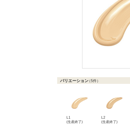
バリエーション
（
5
件）
L1
L2
(生産終了)
(生産終了)