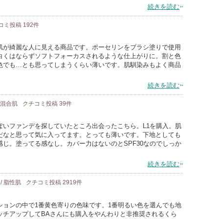
続きを読む
コミ投稿
192
件
肌が綺麗な人に見える商品です。ポーセリンをブラシ塗りで使用
白くはならずソフトフォーカスされるような仕上がりに。割と色
色でも…とも思ってしまうくらい薄いです。肌馴染みもよく商品
続きを読む
/ 混合肌
クチコミ投稿
39
件
ぽいファンデを探していたところ出会ったこちら。L1を購入。肌
だなと思って気に入ってます。とっても薄いです。下地としても
じ。塗ってる感なし。カバー力はないのとSPF30なのでしっか
続きを読む
 / 脂性肌
クチコミ投稿
2919
件
ションの中で1番黄色寄りの色味です。1番明るい色を選んでも地
ッチアップしてBAさんにも購入をやんわりと非推奨されるくら