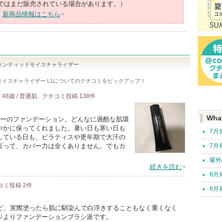
ではまだ販売されている場合があります。）
新商品情報はこちら
ィンティッドモイスチャライザー
イスチャライザー L1
についてのクチコミをピックアップ！
48歳 / 普通肌
クチコミ投稿
138
件
Wha
ャーのファンデーション。どんなに過酷な肌環
やかに保ってくれました。暑い日も寒い日も
7月
している日も、ピラティスや更年期で大汗の
言って、カバー力は全くありません。でもカ
7月
紫外
続きを読む
6月
コミ投稿
2
件
6月
けど、実際塗ったら肌に馴染んで白浮きすることもなく重くなく
ジよりファンデーションブラシ派です。