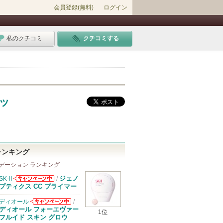
会員登録(無料)
ログイン
私のクチコミ
クチコミする
ッ
ランキング
デーション ランキング
ジェノ
SK-II
/
SK-IIからのお
プティクス CC プライマー
知らせがありま
す
ディオール
/
ディオールから
ディオール フォーエヴァー
1位
のお知らせがあ
フルイド スキン グロウ