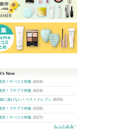
t's New
発売！デパコス特集
(6/24)
発売！プチプラ特集
(6/24)
線に負けない！ベストイレブン
(6/10)
発売！プチプラ特集
(5/28)
発売！デパコス特集
(5/27)
もっとみる