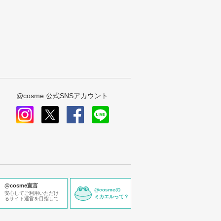
@cosme 公式SNSアカウント
instagram
x
facebook
line
@cosme宣言
@cosmeの
安心してご利用いただけ
ミカエルって？
るサイト運営を目指して