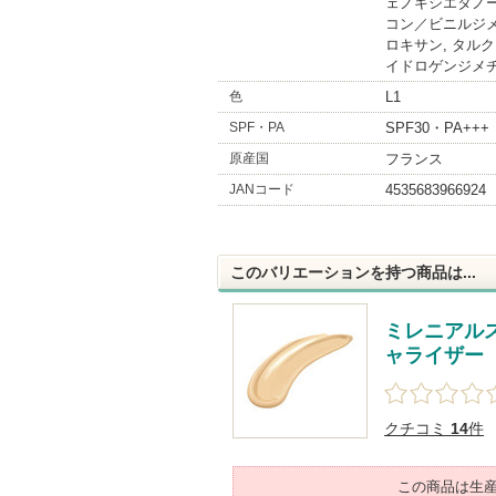
ェノキシエタノー
コン／ビニルジメ
ロキサン, タルク
イドロゲンジメチ
色
L1
SPF・PA
SPF30・PA+++
原産国
フランス
JANコード
4535683966924
このバリエーションを持つ商品は...
ミレニアル
ャライザー
クチコミ
14
件
この商品は生