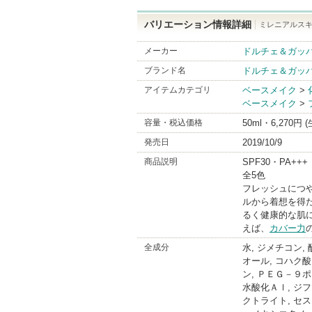
バリエーション情報詳細
ミレニアルスキ
メーカー
ドルチェ＆ガッバ
ブランド名
ドルチェ＆ガッバ
アイテムカテゴリ
ベースメイク
>
ベースメイク
>
容量・税込価格
50ml・6,270円 
発売日
2019/10/9
商品説明
SPF30・PA+++
全5色
フレッシュにつ
ルから着想を得
るく健康的な肌
えば、
カバー力
全成分
水, ジメチコン,
オール, コハク
ン, ＰＥＧ－９
水酸化Ａｌ, ジ
クトライト, セ