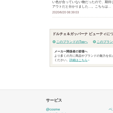
録
い色が合っていない物だったので、期待
上
お
アウトだと分かりました…。こちらは…
さ
の
気
2020/6/20 08:39:03
れ
メ
に
て
ン
入
い
バ
り
ま
ドルチェ＆ガッバーナ ビューティに
ー
登
す
に
録
このブランドのTopへ
このブラン
お
さ
メーカー関係者の皆様へ
気
れ
より多くの方に商品やブランドの魅力を伝
に
て
ください。
詳細はこちら
入
い
り
ま
登
す
録
さ
れ
サービス
て
い
@cosme
ベ
ま