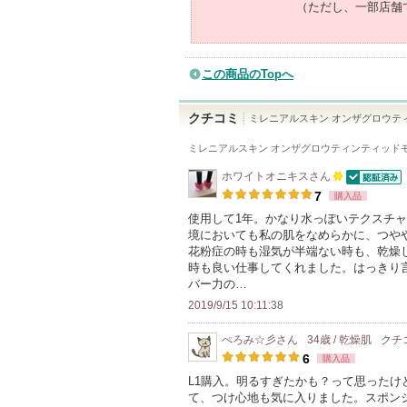
（ただし、一部店舗
この商品のTopへ
クチコミ
ミレニアルスキン オンザグロウテ
ミレニアルスキン オンザグロウティンティッドモ
ホワイトオニキス
さん
認証済
100
7
購入品
人
使用して1年。かなり水っぽいテクスチ
境においても私の肌をなめらかに、つや
以
花粉症の時も湿気が半端ない時も、乾燥
上
時も良い仕事してくれました。はっきり
の
バー力の…
メ
2019/9/15 10:11:38
ン
ぺろみ☆彡
さん
34歳 / 乾燥肌
クチ
バ
6
購入品
ー
L1購入。明るすぎたかも？って思った
に
て、つけ心地も気に入りました。スポン