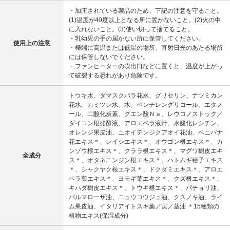
・加圧されている製品のため、下記の注意を守ること。
(1)温度が40度以上となる所に置かないこと。(2)火の中
に入れないこと。(3)使い切って捨てること。
・乳幼児の手の届かない所に保管してください。
使用上の注意
・極端に高温または低温の場所、直射日光のあたる場所
には保管しないでください。
・ファンヒーターの吹出口などに置くと、温度が上がっ
て破裂する恐れがあり危険です。
トウキ水、ダマスクバラ花水、グリセリン、ナツミカン
花水、カミツレ水、水、ペンチレングリコール、エタノ
ール、二酸化炭素、クエン酸Ｎａ、レウコノストック／
ダイコン根発酵液、アロエベラ液汁、水酸化レシチン、
オレンジ果皮油、ニオイテンジクアオイ花油、ベニバナ
花エキス＊、レイシエキス＊、オウゴン根エキス＊、カ
ンゾウ根エキス＊、クララ根エキス＊、マグワ樹皮エキ
全成分
ス＊、オタネニンジン根エキス＊、ハトムギ種子エキス
＊、シャクヤク根エキス＊、ドクダミエキス＊、アロエ
ベラ葉エキス＊、ヨモギ葉エキス＊、クズ根エキス＊、
キハダ樹皮エキス＊、トウキ根エキス＊、パチョリ油、
パルマローザ油、ニュウコウジュ油、クスノキ油、ライ
ム果皮油、イタリアイトスギ葉／実／茎油 ＊15種類の
植物エキス(保湿成分)