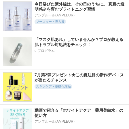
今日浴びた紫外線は、その日のうちに。 真夏の透
明感※を育むブライトニング習慣
アンプルール(AMPLEUR)
ブースター・導入液
「マスク肌あれ」していませんか？プロが教える
肌トラブル対処法をチェック！
d プログラム
7月第2弾プレゼント★この夏注目の新作デパコス
が当たるチャンス
スキンケア・基礎化粧品
動画で紹介☆「ホワイトアクア　薬用美白水」の
使い方
アンプルール(AMPLEUR)