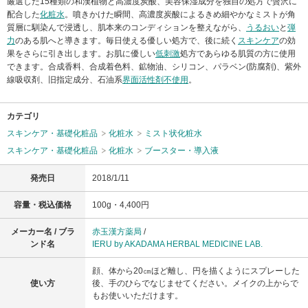
厳選した15種類の和漢植物と高濃度炭酸、美容保湿成分を独自の処方で贅沢に
配合した
化粧水
。噴きかけた瞬間、高濃度炭酸によるきめ細やかなミストが角
質層に馴染んで浸透し、肌本来のコンディションを整えながら、
うるおい
と
弾
力
のある肌へと導きます。毎日使える優しい処方で、後に続く
スキンケア
の効
果をさらに引き出します。お肌に優しい
低刺激
処方であらゆる肌質の方に使用
できます。合成香料、合成着色料、鉱物油、シリコン、パラベン(防腐剤)、紫外
線吸収剤、旧指定成分、石油系
界面活性剤不使用
。
カテゴリ
スキンケア・基礎化粧品
化粧水
ミスト状化粧水
スキンケア・基礎化粧品
化粧水
ブースター・導入液
発売日
2018/1/11
容量・税込価格
100g・4,400円
メーカー名 / ブラ
赤玉漢方薬局
/
ンド名
IERU by AKADAMA HERBAL MEDICINE LAB.
顔、体から20㎝ほど離し、円を描くようにスプレーした
使い方
後、手のひらでなじませてください。メイクの上からで
もお使いいただけます。