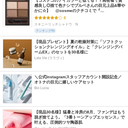
【コスデコのアイカラーと似てる！？高密着で質
感良し◎捨て色ナシでブルベさんの目元上品&華や
かに☆】 　@cosmeのクチコミで『…
6
スキニーリッチシャドウ　N
ランキングIN
【現品プレゼント】夏の乾燥対策に「ソフトクッ
ションクレンジングオイル」と「クレンジングバ
ームEX」のセットを30名様に
Lala Vie (ララヴィ)
＼公式Instagramスタッフアカウント開設記念／
オトナの目元に嬉しいケアセット
Bio Lucia
【現品30名様】猛暑と冷房の8月、ファンデはもう
脱ぎ捨てよう。「3番トーンアップエッセンス」で
叶える、圧倒的ツヤ陶器肌