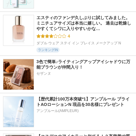
エスティのファンデ久しぶりに試してみました。 
ミニチュアサイズは本当に嬉しい。 過去は乾燥し
やすくてシワに入りやすいかな…
4
ダブル ウェア ステイ イン プレイス メークアップ N
ランキングIN
3色で簡単♪ライティングアップアイシャドウに万
能ブラウンが仲間入り！
セザンヌ
【歴代累計100万本突破*1】アンプルール ブライ
トAOローションN 現品を30名様にプレゼント
アンプルール(AMPLEUR)