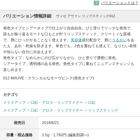
バリエーションとは？
バリエーション情報詳細
ヴィセ アヴァン リップスティック012
発色タイプとシアータイプで仕上がり自由自在。ひと塗りでリッチな発色で、
誰もが振り返るモードな口もとが叶うリップスティック。クリーミィな質感
で、唇にひっかかることなく使えます。
美容液
成分配合で、唇に
うるおい
をあ
たえ、あれ・乾燥を防ぎます。単色でも、2色を重ねても使えて、なりたい表情
や知らない自分に出会えます。
発色タイプ：なめらかにのび広がりながら、ひと塗りで濃密に発色。
シアータイプ：透明感のある発色。発色タイプに重ねてニュアンスチェンジも
楽しめます。
012 MAUVE：クラシカルなモーヴピンク(発色タイプ)
カテゴリ
メイクアップ
口紅・グロス・リップライナー
口紅
メイクアップ
口紅・グロス・リップライナー
リップスティック
発売日
2018/8/21
容量・税込価格
3.5g・1,760円 (編集部調べ)