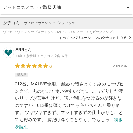
アットコスメストア取扱店舗
クチコミ
ヴィセ アヴァン リップスティック
ヴィセ アヴァン リップスティック 012についてのクチコミをピックアップ！
すべてのバリエーションのクチコミをみる
ARR
さん
44歳
脂性肌
クチコミ投稿 37件
6
2026/5/6
購入品
012番、MAUVE使用。 絶妙な暗さとくすみのモーヴピ
ンクで、ものすごく使いやすいです。 こってりした濃
いリップが苦手だけど、暗い色味をつけるのが好きな
のですが、012番は薄くつけても色がちゃんと乗りま
す。 ツヤツヤすぎず、マットすぎずの仕上がりも、と
ても好みです。 唇だけ浮くことなく、でもしっ…
続き
を読む