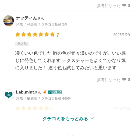
参考になった
0
ナッティん
さん
54歳
乾燥肌
クチコミ投稿 2件
7
2025/1/29
購入品
凄くいい色でした 唇の色が元々濃いのですが、いい感
じに発色してくれます テクスチャーもよくてかなり気
に入りました！ 違う色も試してみたいと思います
参考になった
0
Lab.mint
さん
37歳
敏感肌
クチコミ投稿 440件
6
2024/3/30
クチコミをもっとみる