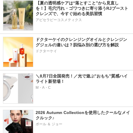
【夏の透明感ケアは“落とすこと”から見直し
を！】毛穴汚れ・ゴワつきに寄り添うRJブースト
クレンズで、今すぐ始める美肌習慣
アピセラピーコスメティクス
ドクターケイのクレンジングオイルとクレンジン
グジェルの違いは？肌悩み別の選び方を解説
ドクターケイ
＼8月7日全国発売！／光で遊ぶ”おもち”質感ハイ
ライト新登場！
M・A・C
2026 Autumn Collectionを使用したクールなメイ
クルック♪
ポール ＆ ジョー