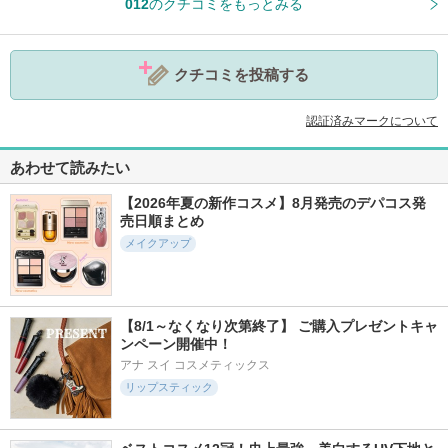
012
のクチコミをもっとみる
参考になった
2
クチコミを投稿する
認証済みマークについて
あわせて読みたい
【2026年夏の新作コスメ】8月発売のデパコス発
売日順まとめ
メイクアップ
【8/1～なくなり次第終了】 ご購入プレゼントキャ
ンペーン開催中！
アナ スイ コスメティックス
リップスティック