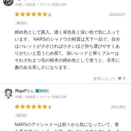
24歳
混合肌
クチコミ投稿 14件
6
2024/4/27
購入品
締め色として購入。濃く発色良く深い色で気に入って
います。 NARSのシャドウの粉質は天下一品で、自分
はパレットが小さければ小さいほど持ち運びやすくあ
りがたいと思うため星7。 深いレッドと輝くブルーは
それぞれまつ毛の根本の締め色として使うと、非常に
趣のある美しさになります。
参考になった
5
Rigel*
さん
44歳
乾燥肌
クチコミ投稿 21件
6
2021/8/3
購入品
NARSのアイシャドーは前々から気になっていて、青