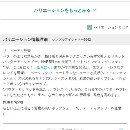
バリエーションをもっとみる
バリエーションとは？
バリエーション情報詳細
シングルアイシャドー5362
リニューアル発売
バターのような滑らかさ、抜け感と深みをテクニックいらずで叶えるリキッド
パウダーアイシャドー。NARS独自の技術“リキッドバインディングシステム
*”が、にじみにくく、
落ちにくい
鮮やかで大胆な発色と、エフォートレスなブ
レンドを可能に。ベーシックでニュートラルなシェードと質感(ソフトエッセン
シャル)、光沢のあるサテン(プレシャスメタル)、彩度の高いポップシェード(ピ
ュアポップ)のラインナップ。
*パウダーとリキッドを混合し、プレスドしたもの。これまでのパウダーをプレ
スドしただけのものに比べ、なめらかさや肌への密着感、発色を高めます。
PURE POPS
眩しいほどに明るく彩度の高いポップシェードで、アーティストリーを無限
に。