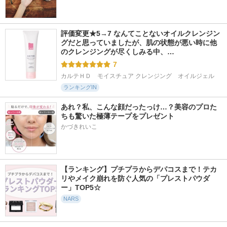
評価変更★5→7 なんてことないオイルクレンジン
グだと思っていましたが、肌の状態が悪い時に他
のクレンジングが尽くしみる中、…
7
カルテＨＤ　モイスチュア クレンジング　オイルジェル
ランキングIN
あれ？私、こんな顔だったっけ…？美容のプロた
ちも驚いた極薄テープをプレゼント
かづきれいこ
【ランキング】プチプラからデパコスまで！テカ
リやメイク崩れを防ぐ人気の「プレストパウダ
ー」TOP5☆
NARS