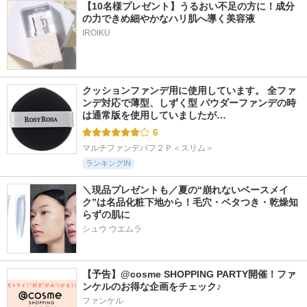
【10名様プレゼント】うるおい不足の方に！成分
の力できめ細やかなハリ肌へ導く美容液
IROIKU
クッションファンデ用に使用しています。 全ファ
ンデ対応で薄型、しずく型 パウダーファンデの時
は通常版を使用していましたが…
6
マルチファンデパフ２Ｐ＜スリム＞
ランキングIN
＼現品プレゼントも／夏の“崩れないベースメイ
ク”は名品化粧下地から！毛穴・ベタつき・乾燥知
らずの肌に
シュウ ウエムラ
【予告】@cosme SHOPPING PARTY開催！ファ
ンケルのお得な企画をチェック♪
ファンケル