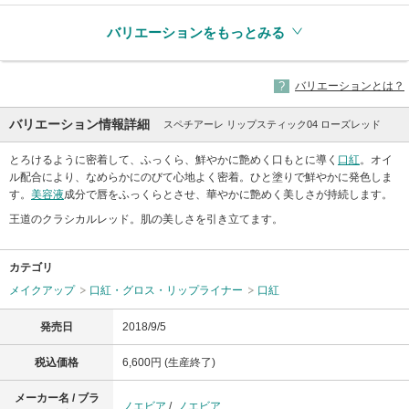
バリエーションをもっとみる
バリエーションとは？
バリエーション情報詳細
スペチアーレ リップスティック04 ローズレッド
とろけるように密着して、ふっくら、鮮やかに艶めく口もとに導く
口紅
。オイ
ル配合により、なめらかにのびて心地よく密着。ひと塗りで鮮やかに発色しま
す。
美容液
成分で唇をふっくらとさせ、華やかに艶めく美しさが持続します。
王道のクラシカルレッド。肌の美しさを引き立てます。
カテゴリ
メイクアップ
口紅・グロス・リップライナー
口紅
発売日
2018/9/5
税込価格
6,600円 (生産終了)
メーカー名 / ブラ
ノエビア
/
ノエビア