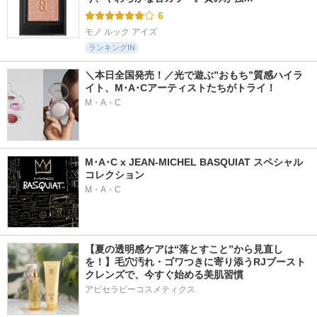
6
モノ ルック アイズ
ランキングIN
＼本日全国発売！／光で遊ぶ”おもち”質感ハイラ
イト、M･A･Cアーティストたちがトライ！
M・A・C
M･A･C x JEAN-MICHEL BASQUIAT スペシャル
コレクション
M・A・C
【夏の透明感ケアは“落とすこと”から見直し
を！】毛穴汚れ・ゴワつきに寄り添うRJブースト
クレンズで、今すぐ始める美肌習慣
アピセラピーコスメティクス