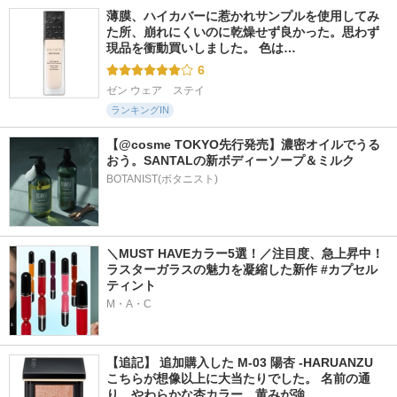
薄膜、ハイカバーに惹かれサンプルを使用してみ
た所、崩れにくいのに乾燥せず良かった。思わず
現品を衝動買いしました。 色は…
6
ゼン ウェア　ステイ
ランキングIN
【@cosme TOKYO先行発売】濃密オイルでうる
おう。SANTALの新ボディーソープ＆ミルク
BOTANIST(ボタニスト)
＼MUST HAVEカラー5選！／注目度、急上昇中！
ラスターガラスの魅力を凝縮した新作 #カプセル
ティント
M・A・C
【追記】 追加購入した M-03 陽杏 -HARUANZU 
こちらが想像以上に大当たりでした。 名前の通
り、やわらかな杏カラー。黄みが強…