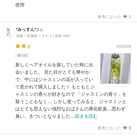
使用
参考になった
1
*みっすん*
さん
39歳
乾燥肌
クチコミ投稿 15件
2
2025/3/9
購入品
新しくヘアオイルを探していた時に出
会いました。 見た目がとても華やか
で、中にはジャスミンの花が入ってい
て惹かれて購入しました！ もともとジ
ャスミンの香りが好きなので 「ジャスミンの香り」を
疑うこともなく… しかし使ってみると、ジャスミンと
はとても思えない強烈なおばさんの厚化粧臭…思わず
臭い、きついとなりました…
続きを読む
参考になった
0