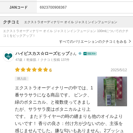
JANコード
6923700908367
クチコミ
エクストラオーディナリー オイル ジャスミンインフュージョン
エクストラオーディナリー オイル ジャスミンインフュージョン 100mlについてのクチ
コミをピックアップ！
すべてのバリエーションのクチコミをみる
ハイビスカス☆ローズヒップ
さん
47歳
乾燥肌
クチコミ投稿 137件
6
2025/5/12
購入品
エクストラオーディナリーの中では、1
番サラサラになる商品です。 ピンク、
緑のボタニカル、と複数使ってきまし
たが、サラサラ度はボタニカルより上
です。 またドライヤーの時の纏まりも他のオイルより
いいです！ 香りの良さ：付け方が少ないのか、主張を
感じませんでした。嫌な匂いもありません。2プッシュ