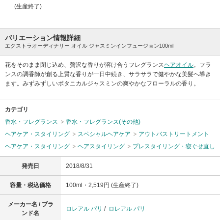
(生産終了)
バリエーション情報詳細
エクストラオーディナリー オイル ジャスミンインフュージョン100ml
花をそのまま閉じ込め、贅沢な香りが溶け合うフレグランス
ヘアオイル
。フラ
ンスの調香師が創る上質な香りが一日中続き、サラサラで健やかな美髪へ導き
ます。みずみずしいボタニカルジャスミンの爽やかなフローラルの香り。
カテゴリ
香水・フレグランス
香水・フレグランス(その他)
ヘアケア・スタイリング
スペシャルヘアケア
アウトバストリートメント
ヘアケア・スタイリング
ヘアスタイリング
プレスタイリング・寝ぐせ直し
発売日
2018/8/31
容量・税込価格
100ml・2,519円 (生産終了)
メーカー名 / ブラ
ロレアル パリ
/
ロレアル パリ
ンド名