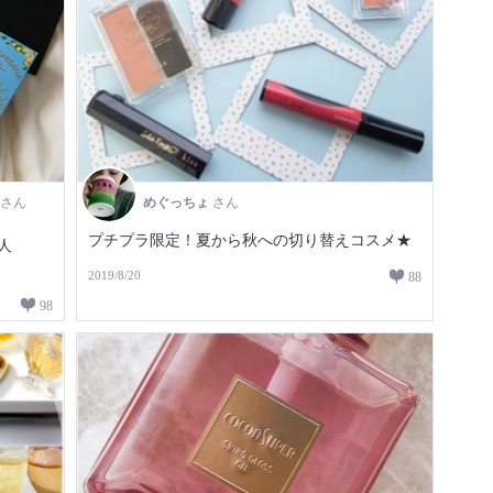
さん
めぐっちょ
さん
プチプラ限定！夏から秋への切り替えコスメ★
人
2019/8/20
88
98