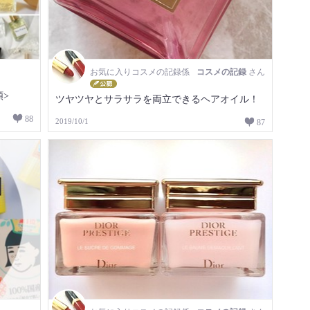
お気に入りコスメの記録係
コスメの記録
さん
>
ツヤツヤとサラサラを両立できるヘアオイル！
88
2019/10/1
87