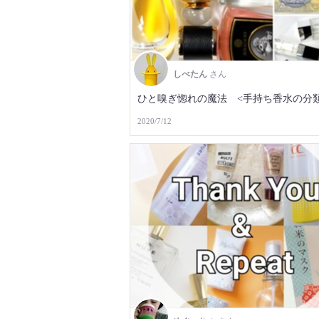
しべたん
さん
ひと嗅ぎ惚れの魔法 <手持ち香水の分類
2020/7/12