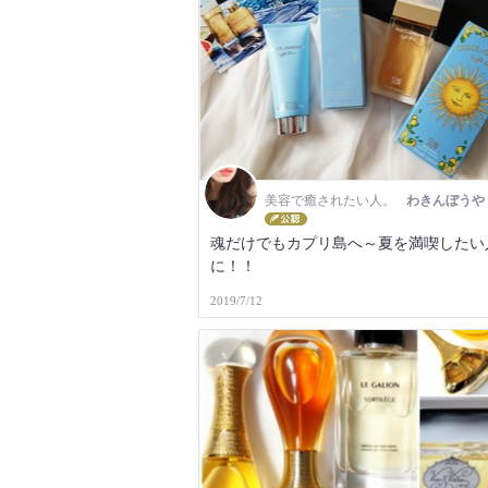
美容で癒されたい人。
わきんぼうや
魂だけでもカプリ島へ～夏を満喫したい
に！！
2019/7/12