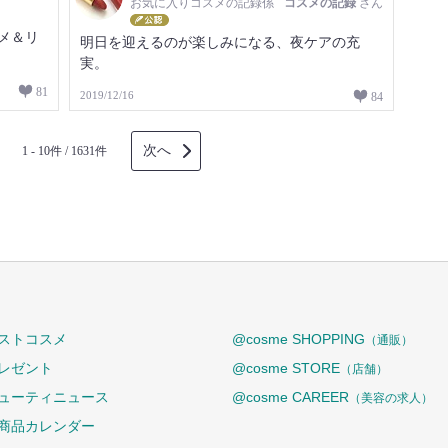
お気に入りコスメの記録係
コスメの記録
さん
メ＆リ
明日を迎えるのが楽しみになる、夜ケアの充
実。
81
2019/12/16
84
次へ
1 - 10件 / 1631件
ストコスメ
@cosme SHOPPING
（通販）
レゼント
@cosme STORE
（店舗）
ューティニュース
@cosme CAREER
（美容の求人）
商品カレンダー