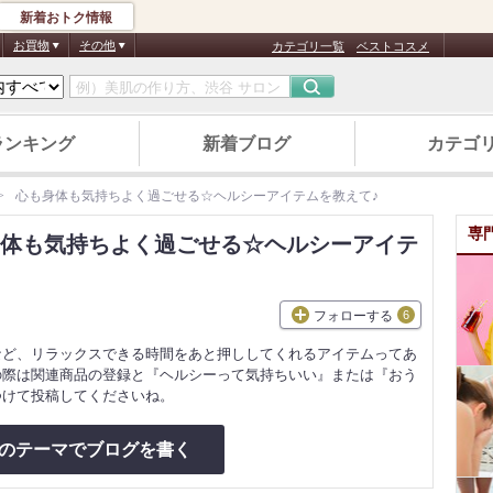
新着おトク情報
お買物
その他
カテゴリ一覧
ベストコスメ
ランキング
新着ブログ
カテゴ
心も身体も気持ちよく過ごせる☆ヘルシーアイテムを教えて♪
専
体も気持ちよく過ごせる☆ヘルシーアイテ
フォローする
6
など、リラックスできる時間をあと押ししてくれるアイテムってあ
の際は関連商品の登録と『ヘルシーって気持ちいい』または『おう
つけて投稿してくださいね。
のテーマでブログを書く