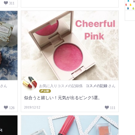
311
さん
お気に入りコスメの記録係
コスメの記録
さん
似合うと嬉しい！元気が出るピンク5選。
2019/12/12
126
111