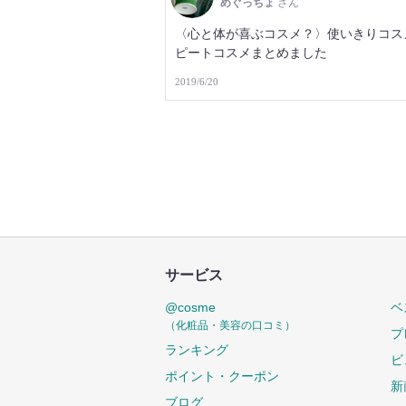
めぐっちょ
さん
〈心と体が喜ぶコスメ？〉使いきりコス
ピートコスメまとめました
2019/6/20
サービス
@cosme
ベ
（化粧品・美容の口コミ）
プ
ランキング
ビ
ポイント・クーポン
新
ブログ