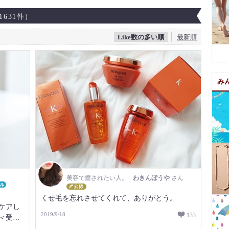
1631件）
Like数の多い順
最新順
み
美容で癒されたい人。
わきんぼうや
さん
くせ毛を忘れさせてくれて、ありがとう。
ケアし
2019/9/18
133
＜受付