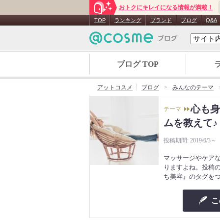
おトクにキレイになる情報が満載！
TOP
ランキング
ブランド
ブログ
Q&A
ブログ TOP
アットコスメ
ブログ
みんなのテーマ
心も身
テーマ
ムを教えて♪
投稿期間: 2019/6/3～
マッサージやケア
りますよね。投稿
ち美容』のタグを
こ