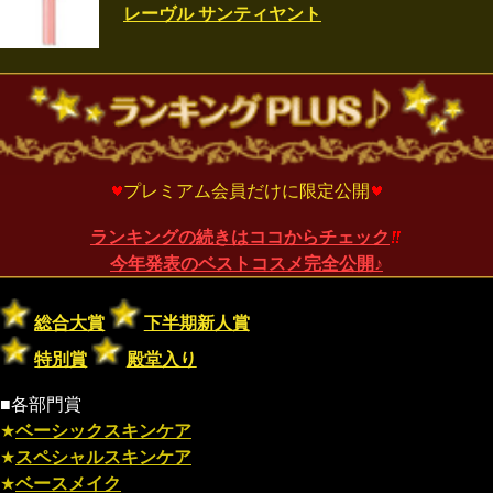
レーヴル サンティヤント
プレミアム会員だけに限定公開
ランキングの続きはココからチェック
今年発表のベストコスメ完全公開♪
総合大賞
下半期新人賞
特別賞
殿堂入り
■各部門賞
★
ベーシックスキンケア
★
スペシャルスキンケア
★
ベースメイク