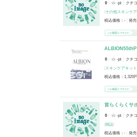
0
-pt
クチ
登録アイテムカテゴリ
その他スキンケア
[
書籍（17）
雑誌（6）
その他スキン
パウダーアイシャドウ（1）
その他（1
税込価格：
-
発売
スキンケアキット（1）
化粧ポーチ（1
ALBION55th
0
-pt
クチ
スキンケアキット
[
税込価格：
1,320
首らくらくサ
0
-pt
クチ
雑誌
[
]
税込価格：
-
発売