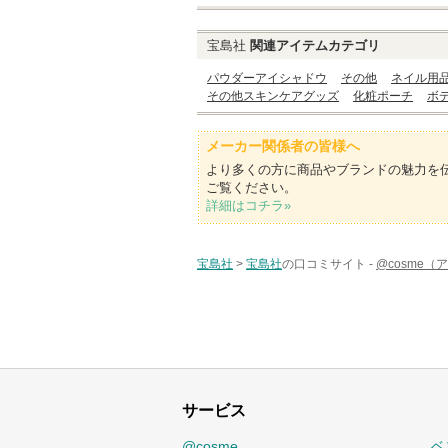
宝島社
関連アイテムカテゴリ
パウダーアイシャドウ
その他
ネイル用
その他スキンケアグッズ
化粧ポーチ
ボ
メーカー関係者の皆様へ
より多くの方に商品やブランドの魅力を
ご覧ください。
詳細はコチラ»
宝島社
>
宝島社
の口コミサイト -
@cosme（
サービス
@cosme
ベ