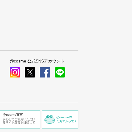
@cosme 公式SNSアカウント
instagram
x
facebook
line
@cosme宣言
@cosmeの
安心してご利用いただけ
ミカエルって？
るサイト運営を目指して