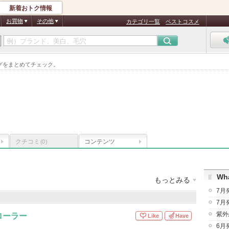
新着おトク情報
お買物
その他
カテゴリ一覧
ベストコスメ
グをまとめてチェック。
クチコミ
コンテンツ
(0)
Wha
もっとみる
7月
28件
クチコミ件数
：
325件
お気に入り登録
：
46,010
人
7月
紫外
ローラー
Like
Have
6月