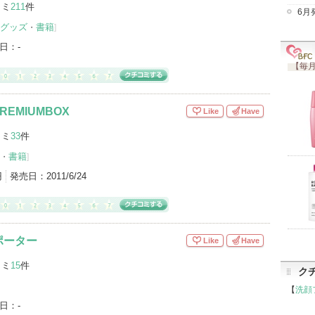
コミ
211
件
6月
グッズ
書籍
・
]
ケアグッズ（4）
その他グッズ（3）
）
ネイル用品（1）
スキンケア美容家電（1）
日：
-
）
【毎月
アイテムカテゴリをもっとみる (12)
PREMIUMBOX
Like
Have
コミ
33
件
書籍
・
]
円
発売日：
2011/6/24
ポーター
Like
Have
コミ
15
件
ク
【
洗顔
日：
-