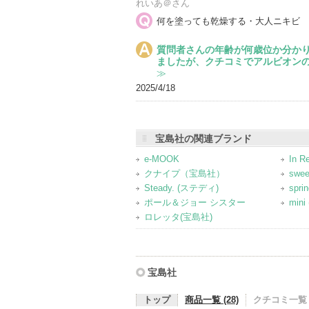
れいあ＠さん
何を塗っても乾燥する・大人ニキビ
質問者さんの年齢が何歳位か分かり
ましたが、クチコミでアルビオン
≫
2025/4/18
宝島社の関連ブランド
e-MOOK
In 
クナイプ（宝島社）
swe
Steady. (ステディ)
spr
ポール＆ジョー シスター
mini
ロレッタ(宝島社)
宝島社
トップ
商品一覧 (28)
クチコミ一覧 (