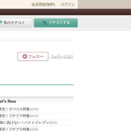
会員登録(無料)
ログイン
私のクチコミ
クチコミする
フォロー
フォローとは？
t's New
発売！デパコス特集
(6/24)
発売！プチプラ特集
(6/24)
線に負けない！ベストイレブン
(6/10)
発売！プチプラ特集
(5/28)