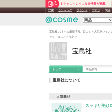
おトクにキレイになる情報が満載！
TOP
ランキング
ブランド
ブログ
Q&A
宝島社 おすすめ最新情報。口コミ・人気ランキン
アットコスメ
>
宝島社
宝島社
トップ
商品
(28)
宝島社について
人気商品
メーカー名
：
宝島社
登録商品数
：
スッキリ美顔
宝島社の登録商品
(28件)