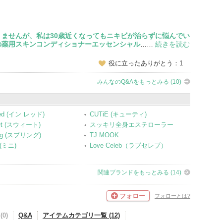
ませんが、私は30歳近くなってもニキビが治らずに悩んでい
の薬用スキンコンディショナーエッセンシャル
続きを読む
……
役に立ったありがとう：1
みんなのQ&Aをもっとみる (10)
Red (イン レッド)
CUTiE (キューティ)
et (スウィート)
スッキリ全身エステローラー
ing (スプリング)
TJ MOOK
 (ミニ)
Love Celeb（ラブセレブ）
関連ブランドをもっとみる (14)
フォロー
フォローとは?
0)
Q&A
アイテムカテゴリ一覧 (12)