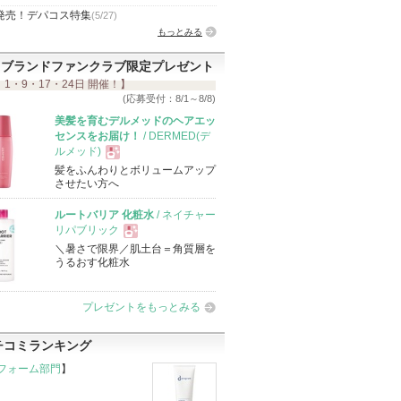
発売！デパコス特集
(5/27)
もっとみる
ブランドファンクラブ限定プレゼント
 1・9・17・24日 開催！】
(応募受付：8/1～8/8)
美髪を育むデルメッドのヘアエッ
センスをお届け！
/ DERMED(デ
ルメッド)
髪をふんわりとボリュームアップ
現
させたい方へ
ルートバリア 化粧水
/ ネイチャー
品
リパブリック
＼暑さで限界／肌土台＝角質層を
現
うるおす化粧水
品
プレゼントをもっとみる
チコミランキング
フォーム部門
】