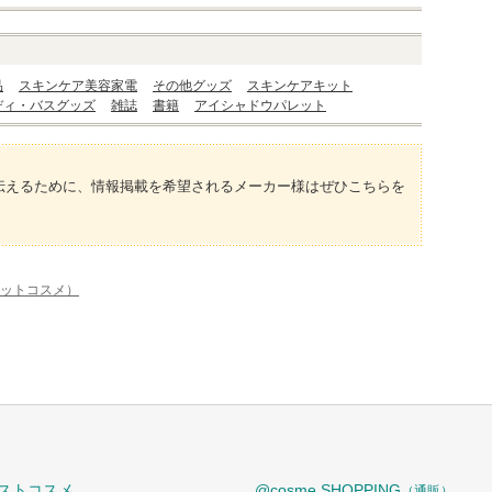
品
スキンケア美容家電
その他グッズ
スキンケアキット
ディ・バスグッズ
雑誌
書籍
アイシャドウパレット
伝えるために、情報掲載を希望されるメーカー様はぜひこちらを
アットコスメ）
ストコスメ
@cosme SHOPPING
（通販）