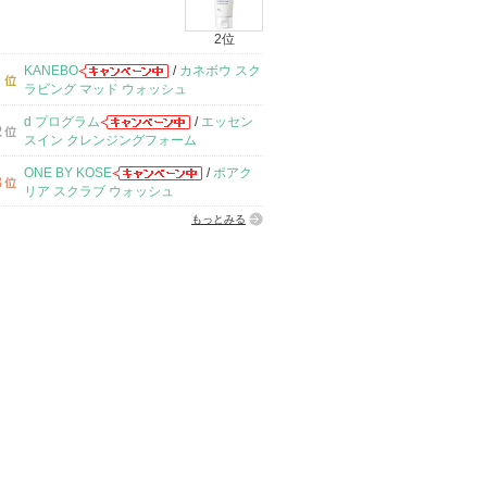
2位
KANEBO
/
カネボウ スク
ラビング マッド ウォッシュ
d プログラム
/
エッセン
スイン クレンジングフォーム
ONE BY KOSE
/
ポアク
リア スクラブ ウォッシュ
もっとみる