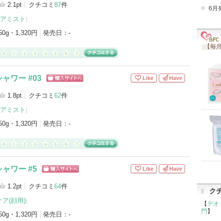
グサイトへ
2.1pt
クチコミ
87
件
6月
アミスト
]
プレー・ヘアミスト（6）
ンズ)（5）
香水・フレグランス(その他)（4）
50g・1,320円
発売日：
-
リーム（3）
ヘアパック・トリートメント（2）
【毎月
止め・UVケア(顔用)（1）
アイテムカテゴリをもっとみる (10)
ャワー #03
Like
Have
ショッピン
グサイトへ
1.8pt
クチコミ
62
件
アミスト
]
50g・1,320円
発売日：
-
ャワー #5
Like
Have
ショッピン
グサイトへ
1.2pt
クチコミ
64
件
ク
ア(顔用)
]
【
デオ
門
】
50g・1,320円
発売日：
-