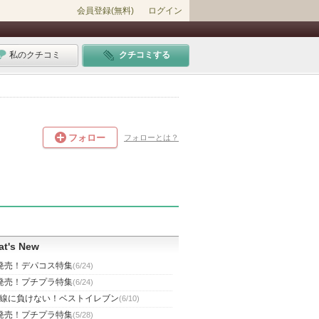
会員登録(無料)
ログイン
私のクチコミ
クチコミする
フォロー
フォローとは？
t's New
発売！デパコス特集
(6/24)
発売！プチプラ特集
(6/24)
線に負けない！ベストイレブン
(6/10)
発売！プチプラ特集
(5/28)