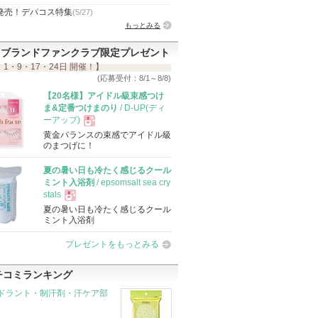
発売！デパコス特集
(5/27)
もっとみる
ブランドファンクラブ限定プレゼント
 1・9・17・24日 開催！】
(応募受付：8/1～8/8)
【20名様】アイドル級束感つけ
ま&定番つけまのり
/ D-UP(ディ
ーアップ)
黄金バランスの束感でアイドル級
現
のまつげに！
夏の暑い日も冷たく感じるクール
品
ミント入浴剤
/ epsomsalt sea cry
stals
夏の暑い日も冷たく感じるクール
現
ミント入浴剤
プレゼントをもっとみる
品
チコミランキング
ドラント・制汗剤・汗ケア部