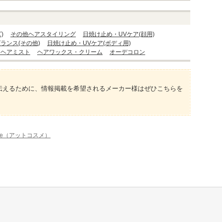
)
その他ヘアスタイリング
日焼け止め・UVケア(顔用)
ランス(その他)
日焼け止め・UVケア(ボディ用)
・ヘアミスト
ヘアワックス・クリーム
オーデコロン
伝えるために、情報掲載を希望されるメーカー様はぜひこちらを
me（アットコスメ）