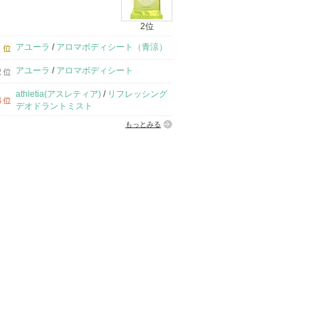
2位
アユーラ
/
アロマボディシート（青涼）
アユーラ
/
アロマボディシート
athletia(アスレティア)
/
リフレッシング
デオドラントミスト
もっとみる