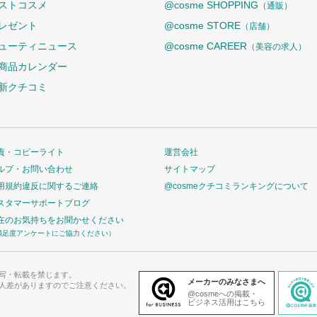
ストコスメ
@cosme SHOPPING
（通販）
レゼント
@cosme STORE
（店舗）
ューティニュース
@cosme CAREER
（美容の求人）
商品カレンダー
新クチコミ
責・コピーライト
運営会社
ルプ・お問い合わせ
サイトマップ
用規約違反に関するご連絡
@cosmeクチコミランキングについて
スタマーサポートブログ
在のお気持ちをお聞かせください
満足度アンケートにご協力ください）
写・転載を禁じます。
メーカーのみなさまへ
人差がありますのでご注意ください。
@cosmeへの掲載・
ビジネス活用はこちら