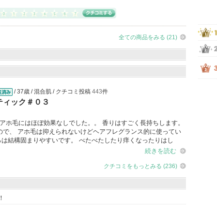
全ての商品をみる (21)
/ 37歳 / 混合肌 / クチコミ投稿
443
件
済
エスティック＃０３
アホ毛にはほぼ効果なしでした。。 香りはすごく長持ちします。
ので、 アホ毛は抑えられないけどヘアフレグランス的に使ってい
ろは結構固まりやすいです。 べたべたしたり痒くなったりはし
続きを読む
クチコミをもっとみる (236)
！