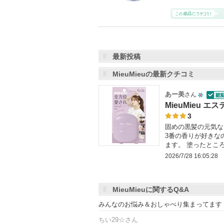
最新投稿
MieuMieuの最新クチコミ
あー美
さん
10
認証
MieuMieu 
人
3
固めの黒髪の元気な
以
3番の香りが好きな
上
ます。 塗ったとこ
の
2026/7/28 16:05:28
メ
ン
バ
MieuMieuに関するQ&A
ー
みんなのお悩み＆おしゃべり集まってます
に
ちい29☆さん
お