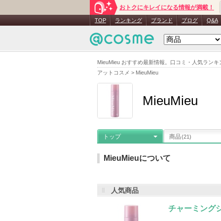
おトクにキレイになる情報が満載！
TOP
ランキング
ブランド
ブログ
Q&A
MieuMieu おすすめ最新情報。口コミ・人気ラ
アットコスメ
>
MieuMieu
MieuMieu
トップ
商品
(21)
MieuMieuについて
人気商品
メーカー名
：
ホーユー
登録商品数
チャーミングシ
MieuMieuの登録商品
(21件)