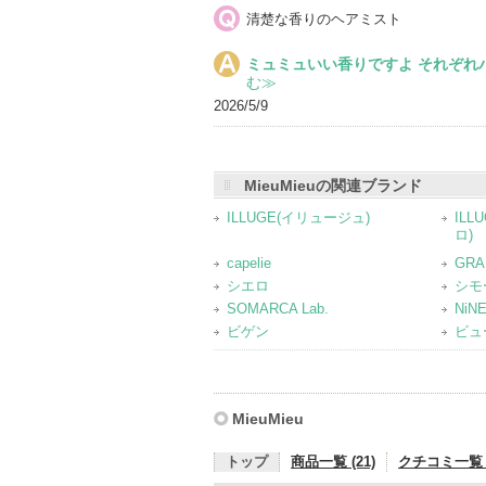
清楚な香りのヘアミスト
気
に
ミュミュいい香りですよ それぞれ
入
む≫
り
2026/5/9
登
録
さ
MieuMieuの関連ブランド
れ
ILLUGE(イリュージュ)
ILL
て
ロ)
い
capelie
GRA
ま
シエロ
シモ
SOMARCA Lab.
NiN
す
ビゲン
ビュ
MieuMieu
トップ
商品一覧 (21)
クチコミ一覧 (