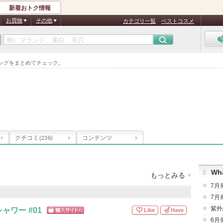
新着おトク情報
お買物
その他
カテゴリ一覧
ベストコスメ
ンキングをまとめてチェック。
クチコミ
コンテンツ
(236)
Wha
もっとみる
7月
：
21件
クチコミ件数
：
547件
お気に入り登録
：
57
人
7月
紫外
ャワー #01
Like
Have
ショッピン
6月