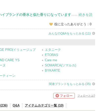
ハイブランドの香水と似た香りになっています
続きを読
……
役に立ったありがとう：0
みんなのQ&Aをもっとみる (11)
UGE PRO(イリュージュプ
エタニーク
ETORAS
ND CARE YS
Care me
ーヌ
SOMARCA(ソマルカ)
E
BYKARTE
ーティーン
関連ブランドをもっとみる (35)
フォロー
フォローとは?
236)
Q&A
アイテムカテゴリ一覧 (10)