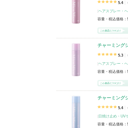
5.4
登録アイテムカテゴリ
ヘアスプレー・ヘ
[
その他ヘアスタイリング（7）
ヘアス
香水・フレグランス(レディース・ウィメ
容量・税込価格：
オーデコロン（4）
ヘアワックス・ク
アウトバストリートメント（2）
日焼け
日焼け止め・UVケア(ボディ用)（1）
チャーミングシ
5.3
ヘアスプレー・ヘ
[
容量・税込価格：
チャーミングシ
5.4
日焼け止め・UVケ
[
容量・税込価格：