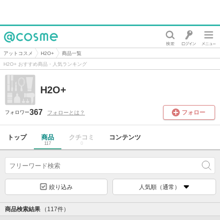
@cosme
アットコスメ
H2O+
商品一覧
H2O+ おすすめ商品・人気ランキング
H2O+
367
フォロー
フォローとは？
フォロワー
トップ
商品
クチコミ
コンテンツ
117
0
絞り込み
人気順（通常）
商品検索結果
（117件）