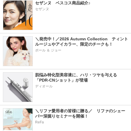
セザンヌ　ベスコス商品紹介♪
セザンヌ
＼発売中！／2026 Autumn Collection　ティント
ルージュやアイカラー、限定のチークも！
ポール ＆ ジョー
肌悩み特化型美容液に、ハリ・ツヤを与える
「PDR-CNショット」が登場
＼リファ愛用者の皆様に贈る／　リファのシェー
バー深掘りセミナーを開催！
ReFa