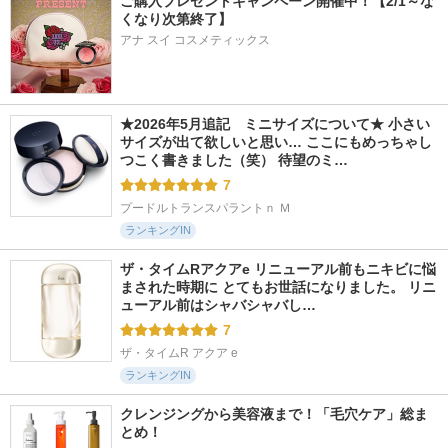
ご購入プレゼントキャンペーン開催中！【2/1～な
くなり次第終了】 
アナ スイ コスメティックス
★2026年5月追記　ミニサイズについて★ 小さい
サイズが出て欲しいと思い… ここにもめっちゃし
つこく書きました（笑） 待望のミ…
7
プードルトランスパラントｎ Ｍ
ランキングIN
ザ・タイムRアクアe リニューアル前もニキビに悩
まされた時期に とてもお世話になりました。 リニ
ューアル前はシャバシャバし…
7
ザ・タイムR アクア e
ランキングIN
クレンジングから美容液まで！「毛穴ケア」総ま
とめ！