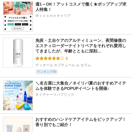
週1～OK！アットコスメで働く★ポップアップ求
人特集！
＠ｃｏｓｍｅキャリア
免疫・土台ケアのアルティミューン、夜間修復の
エスティローダーナイトリペアをそれぞれ愛用し
てきましたが、年齢とともに深刻…
6
ディオール カプチュール ル セラム
ランキングIN
＼名古屋に大集合／ネイリパ夏のおすすめアイテ
ムを体験できるPOPUPイベントを開催♪
ネイチャーリパブリック
おすすめのハンドケアアイテムをピックアップ！
香り別でもご紹介！