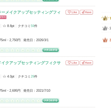
ラーメイクアップセッティングフィ
Like
Have
ピン
トへ
8.8pt
クチコミ
59
件
75ml・2,750円
発売日：
2026/3/1
メイクアップセッティングフィクサ
Like
Have
4.0pt
クチコミ
29
件
75ml・2,695円
発売日：
2021/7/10