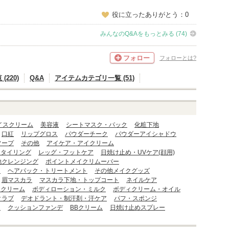
役に立ったありがとう：0
みんなのQ&Aをもっとみる (74)
フォロー
フォローとは?
220)
Q&A
アイテムカテゴリ一覧 (51)
イスクリーム
美容液
シートマスク・パック
化粧下地
口紅
リップグロス
パウダーチーク
パウダーアイシャドウ
ソープ
その他
アイケア・アイクリーム
スタイリング
レッグ・フットケア
日焼け止め・UVケア(顔用)
他クレンジング
ポイントメイクリムーバー
ー
ヘアパック・トリートメント
その他メイクグッズ
眉マスカラ
マスカラ下地・トップコート
ネイルケア
・クリーム
ボディローション・ミルク
ボディクリーム・オイル
クラブ
デオドラント・制汗剤・汗ケア
パフ・スポンジ
ク
クッションファンデ
BBクリーム
日焼け止めスプレー