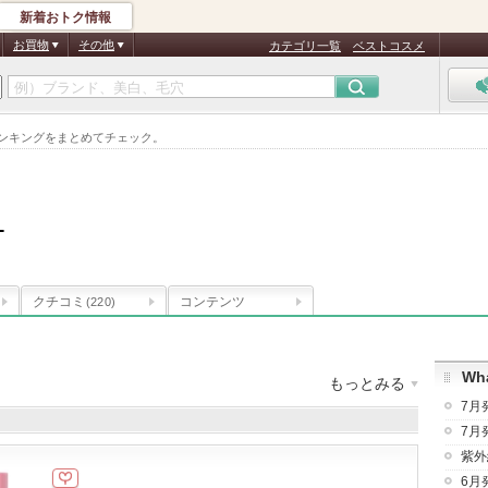
新着おトク情報
お買物
その他
カテゴリ一覧
ベストコスメ
気ランキングをまとめてチェック。
L
クチコミ
コンテンツ
(220)
Wha
もっとみる
7月
品数
：
199件
クチコミ件数
：
232件
7月
紫外
6月