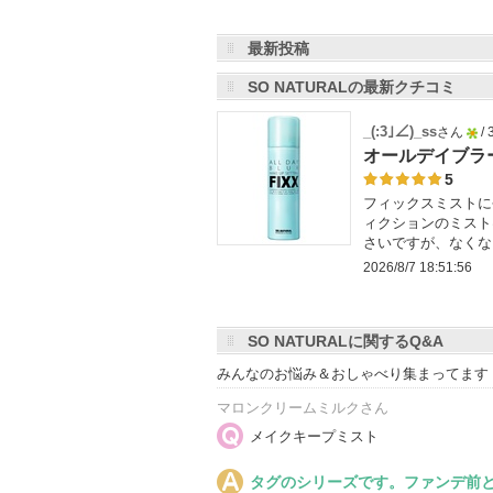
最新投稿
SO NATURALの最新クチコミ
_(:3｣∠)_ss
さん
/
5
オールデイブラ
人
5
フィックスミストに
以
ィクションのミスト
上
さいですが、なくな
の
2026/8/7 18:51:56
メ
ン
バ
SO NATURALに関するQ&A
ー
みんなのお悩み＆おしゃべり集まってます
に
マロンクリームミルクさん
お
メイクキープミスト
気
に
タグのシリーズです。ファンデ前