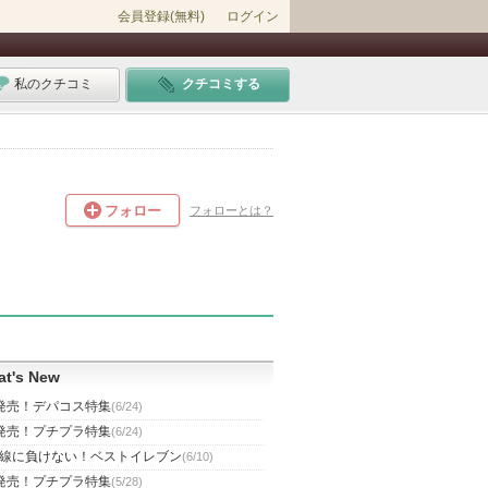
会員登録(無料)
ログイン
私のクチコミ
クチコミする
フォロー
フォローとは？
t's New
発売！デパコス特集
(6/24)
発売！プチプラ特集
(6/24)
線に負けない！ベストイレブン
(6/10)
発売！プチプラ特集
(5/28)