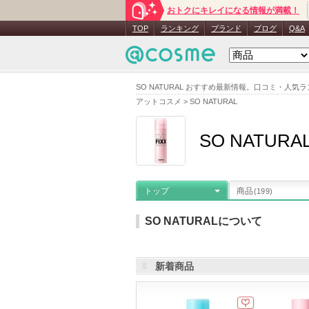
おトクにキレイになる情報が満載！
TOP
ランキング
ブランド
ブログ
Q&A
SO NATURAL おすすめ最新情報。口コミ・人
アットコスメ
>
SO NATURAL
SO NATURA
トップ
商品
(199)
SO NATURALについて
新着商品
メーカー名
：
SO NATURAL
登録商
お気に入り登録
：
48
人