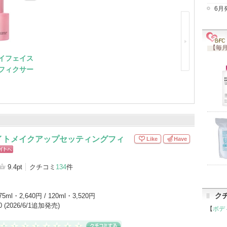
6月
シートマスク・パック（14）
その他（12）
（11）
化粧下地（10）
リキッドファンデーション（8）
【毎月
ト状化粧水（6）
イフェイス
アイテムカテゴリをもっとみる (51)
フィクサー
イトメイクアップセッティングフィ
Like
Have
ピン
トへ
9.4pt
クチコミ
134
件
ク
75ml・2,640円 / 120ml・3,520円
10 (2026/6/1追加発売)
【
ボデ