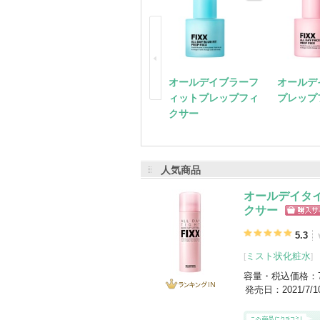
SO NATURALの登録商品
(199件)
登録アイテムカテゴリ
フェイスクリーム（23）
美容液（17）
ゴマージュ・ピーリング（12）
化粧水
日焼け止め・UVケア(顔用)（7）
ミス
オールデイブラーフ
オールデ
ィットプレップフィ
プレップ
クサー
人気商品
オールデイタ
クサー
ショッ
グサイ
5.3
ミスト状化粧水
[
]
容量・税込価格：
発売日：
2021/7/
ランキング
IN