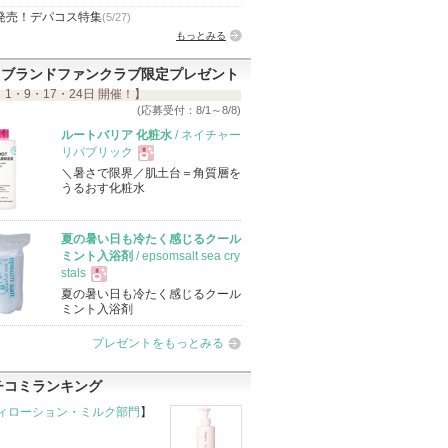
発売！デパコス特集
(5/27)
もっとみる
ブランドファンクラブ限定プレゼント
 1・9・17・24日 開催！】
(応募受付：8/1～8/8)
ルートバリア 化粧水
/ ネイチャー
リパブリック
＼暑さで限界／肌土台＝角質層を
現
うるおす化粧水
品
夏の暑い日も冷たく感じるクール
ミント入浴剤
/ epsomsalt sea cry
stals
夏の暑い日も冷たく感じるクール
現
ミント入浴剤
プレゼントをもっとみる
品
チコミランキング
ィローション・ミルク部門
】