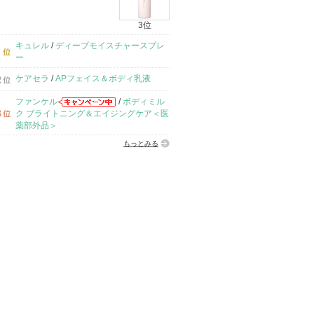
3位
キュレル
/
ディープモイスチャースプレ
ー
ケアセラ
/
APフェイス＆ボディ乳液
ファンケル
/
ボディミル
ク ブライトニング＆エイジングケア＜医
薬部外品＞
もっとみる