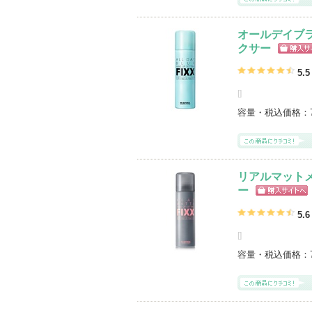
オールデイブ
クサー
ショッ
グサイ
5.5
[
]
容量・税込価格：
リアルマット
ー
ショッピン
グサイトへ
5.6
[
]
容量・税込価格：