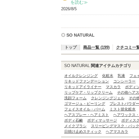
入
を読む≫
り
2026/8/5
登
録
さ
SO NATURAL
れ
て
トップ
商品一覧 (199)
クチコミ一覧 (
い
ま
SO NATURAL
関連アイテムカテゴリ
す
オイルクレンジング
化粧水
乳液
フェ
リキッドファンデーション
コンシーラー
リキッドアイライナー
マスカラ
ボディ
リップケア・リップクリーム
その他ヘア
洗顔フォーム
クレンジングジェル
その
ゴマージュ・ピーリング
プレストパウダ
フェイスオイル・バーム
ミスト状化粧水
ヘアスプレー・ヘアミスト
ヘアワックス
ボディ石鹸
ボディマッサージ
ボディス
メイクブラシ
スリーピングマスク・パッ
日焼け止めスティック
ヘアマスカラ