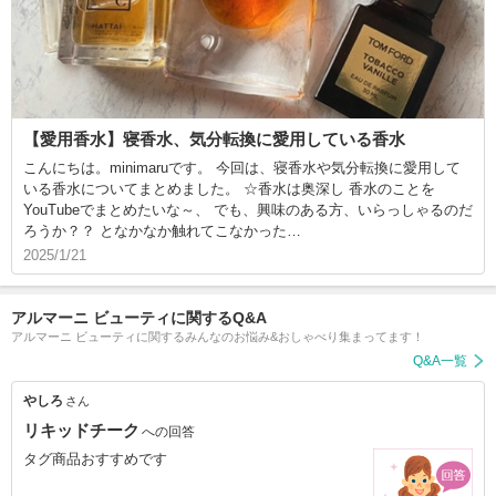
【愛用香水】寝香水、気分転換に愛用している香水
こんにちは。minimaruです。 今回は、寝香水や気分転換に愛用して
いる香水についてまとめました。 ☆香水は奥深し 香水のことを
YouTubeでまとめたいな～、 でも、興味のある方、いらっしゃるのだ
ろうか？？ となかなか触れてこなかった…
2025/1/21
アルマーニ ビューティに関するQ&A
アルマーニ ビューティに関するみんなのお悩み&おしゃべり集まってます！
Q&A一覧
やしろ
さん
リキッドチーク
への回答
タグ商品おすすめです