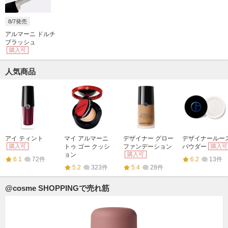
8/7発売
アルマーニ ドルチ
ブラッシュ
購入可
人気商品
アイ ティント
マイ アルマーニ
デザイナー グロー
デザイナールー
購入可
トゥ ゴー クッシ
ファンデーション
パウダー
購入可
ョン
購入可
6.1
72件
6.2
13件
5.2
323件
5.4
28件
@cosme SHOPPINGで売れ筋