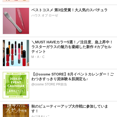
ベストコスメ 第3位受賞！大人気のスパチュラ
ハウス オブ ローゼ
＼MUST HAVEカラー5選！／注目度、急上昇中！
ラスターガラスの魅力を凝縮した新作 #カプセル
ティント
M・A・C
【@cosme STORE】8月イベントカレンダー！ご
わつきすっきり泥体験＆肌測定も♪
@cosme STORE PR担当
秋のビューティーアップ大作戦に参加していま
す！
かづきれいこ