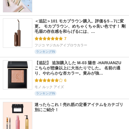
＜追記＞101 モカブラウン購入。評価を5→7に変
更。 モカブラウン、めちゃくちゃ良い色です！ 剛
毛眉の存在感を和らげるには、…
7
フジコ マジカルアイブロウカラー
ランキングIN
【追記】 追加購入した M-03 陽杏 -HARUANZU 
こちらが想像以上に大当たりでした。 名前の通
り、やわらかな杏カラー。黄みが強…
6
モノ ルック アイズ
ランキングIN
迷ったらこれ！売れ筋の定番アイテムをカテゴリ
別にご紹介！