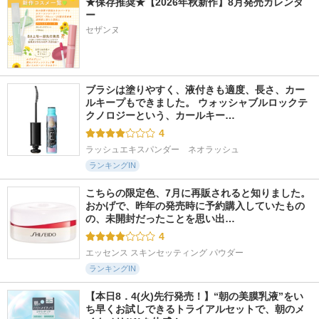
★保存推奨★【2026年秋新作】8月発売カレンダ
ー
セザンヌ
ブラシは塗りやすく、液付きも適度、長さ、カー
ルキープもできました。 ウォッシャブルロックテ
クノロジーという、カールキー…
4
ラッシュエキスパンダー　ネオラッシュ
ランキングIN
こちらの限定色、7月に再販されると知りました。 
おかげで、昨年の発売時に予約購入していたもの
の、未開封だったことを思い出…
4
エッセンス スキンセッティング パウダー
ランキングIN
【本日8．4(火)先行発売！】“朝の美膜乳液”をい
ち早くお試しできるトライアルセットで、朝のメ