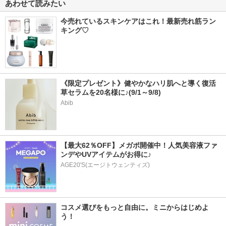
あわせて読みたい
今売れているスキンケアはこれ！最新売れ筋ラン
キング♡
《限定プレゼント》健やかなハリ肌へと導く復活
草セラムを20名様に♪(9/1～9/8)
Abib
【最大62％OFF】メガポ開催中！人気美容液ファ
ンデやUVアイテムがお得に♪
AGE20'S(エージトウェンティズ)
コスメ選びをもっと自由に。ミニからはじめよ
う！