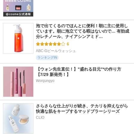
泡で出てくるのでほんとに便利！朝に主に使用し
ています。朝に泡立ててる暇はないので… 有効成
分レチノール、ナイアシンアミド…
6
ABC-Gピールウォッシュ
ランキングIN
【ウォン先生直伝！】"盛れる目元"*の作り方
【7/29 新発売！】
Wonjungyo
さらさらな仕上がりが続き、テカリを抑えながら
快適な肌をキープするマッドブラーシリーズ