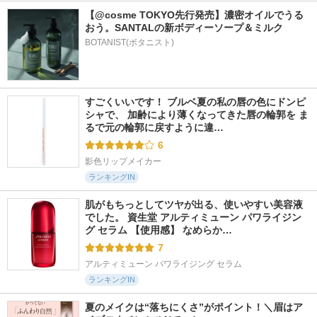
【@cosme TOKYO先行発売】濃密オイルでうる
おう。SANTALの新ボディーソープ＆ミルク
BOTANIST(ボタニスト)
すごくいいです！ ブルベ夏の私の唇の色にドンピ
シャで、 加齢により薄くなってきた唇の輪郭を ま
るで元の輪郭に戻すように違…
6
影色リップメイカー
ランキングIN
肌がもちっとしてツヤが出る、使いやすい美容液
でした。 資生堂 アルティミューン パワライジン
グ セラム 【使用感】 なめらか…
7
アルティミューン パワライジング セラム
ランキングIN
夏のメイクは“落ちにくさ”がポイント！＼眉はア