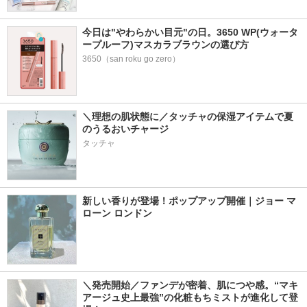
今日は"やわらかい目元"の日。3650 WP(ウォータ
ープルーフ)マスカラブラウンの選び方
3650（san roku go zero）
＼理想の肌状態に／タッチャの保湿アイテムで夏
のうるおいチャージ
タッチャ
新しい香りが登場！ポップアップ開催｜ジョー マ
ローン ロンドン
＼発売開始／ファンデが密着、肌につや感。“マキ
アージュ史上最強”の化粧もちミストが進化して登