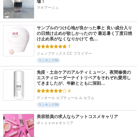
場！
マキアージュ
サンプルのつけ心地が良かった事と 良い成分入り
の日焼け止めが欲しかったので 最近暑く丁度日焼
け止め系がなくなりかけて 色…
7
ジェノプティクス CC プライマー
ランキングIN
免疫・土台ケアのアルティミューン、夜間修復の
エスティローダーナイトリペアをそれぞれ愛用し
てきましたが、年齢とともに深刻…
6
ディオール カプチュール ル セラム
ランキングIN
美容部員の求人ならアットコスメキャリア
＠ｃｏｓｍｅキャリア