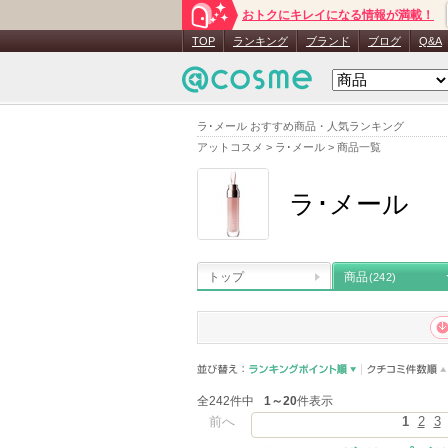
おトクにキレイになる情報が満載！
TOP
ランキング
ブランド
ブログ
Q&A
ラ･メール おすすめ商品・人気ランキング
アットコスメ
>
ラ･メール
>
商品一覧
ラ･メール
トップ
商品
(242)
全242件中
1～20
件表示
前へ
1
2
3