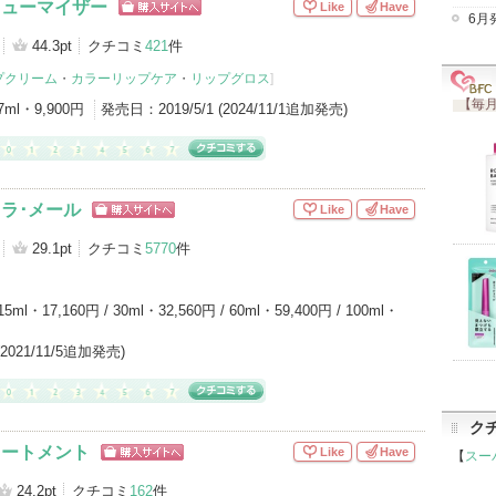
リューマイザー
Like
Have
6月
ショッピン
グサイトへ
44.3pt
クチコミ
421
件
プクリーム
・
カラーリップケア
・
リップグロス
]
【毎月
7ml・9,900円
発売日：
2019/5/1 (2024/11/1追加発売)
･ラ･メール
Like
Have
ショッピン
グサイトへ
29.1pt
クチコミ
5770
件
15ml・17,160円 / 30ml・32,560円 / 60ml・59,400円 / 100ml・
(2021/11/5追加発売)
ク
リートメント
Like
Have
【
スー
ショッピン
グサイトへ
24.2pt
クチコミ
162
件