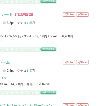
トレート
Like
Have
ショッピン
グサイトへ
3.3pt
クチコミ
85
件
15ml・32,560円 / 30mL・62,700円 / 50mL・86,900円
21
レーム
Like
Have
2.5pt
クチコミ
47
件
オイル
]
300ml・44,550円
発売日：
2007/9/7
グ トリートメント ローション
Like
Have