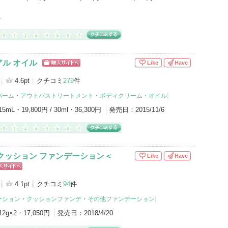
1
ル オイル
Like
Have
ショッピン
グサイトへ
4.6pt
クチコミ
279
件
バーム
・
アウトバストリートメント
・
ボディクリーム・オイル
]
15mL・19,800円 / 30ml・36,300円
発売日：
2015/11/6
クッション ファンデーション＜
Like
Have
ッピン
イトへ
4.1pt
クチコミ
94
件
ーション
・
クッションファンデ
・
その他ファンデーション
]
12g×2・17,050円
発売日：
2018/4/20