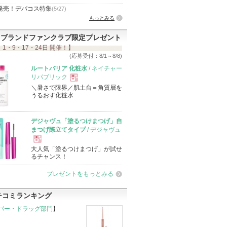
発売！デパコス特集
(5/27)
もっとみる
ブランドファンクラブ限定プレゼント
 1・9・17・24日 開催！】
(応募受付：8/1～8/8)
ルートバリア 化粧水
/ ネイチャー
リパブリック
＼暑さで限界／肌土台＝角質層を
現
うるおす化粧水
品
デジャヴュ「塗るつけまつげ」自
まつげ際立てタイプ
/ デジャヴュ
大人気「塗るつけまつげ」が試せ
現
るチャンス！
プレゼントをもっとみる
品
チコミランキング
パー・ドラッグ部門
】