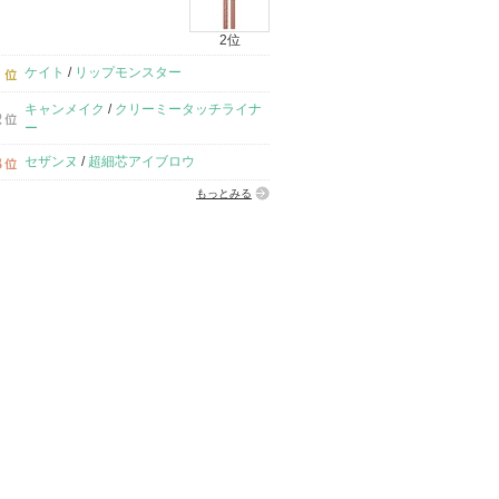
2位
ケイト
/
リップモンスター
キャンメイク
/
クリーミータッチライナ
ー
セザンヌ
/
超細芯アイブロウ
もっとみる