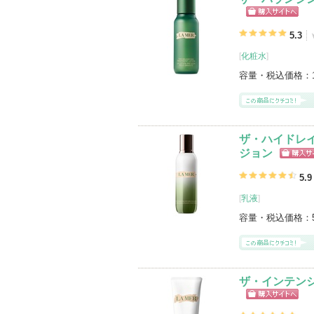
ショッピン
グサイトへ
5.3
[
化粧水
]
容量・税込価格：
ザ・ハイドレイ
ジョン
ショッ
グサイ
5.9
[
乳液
]
容量・税込価格：
ザ・インテンシ
ショッピン