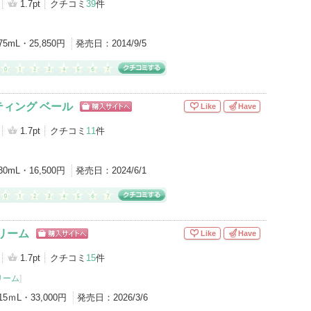
1.7pt
クチコミ
39
件
75mL・25,850円
発売日：
2014/9/5
ィング ベール
Like
Have
ショッピン
グサイトへ
1.7pt
クチコミ
11
件
30mL・16,500円
発売日：
2024/6/1
クリーム
Like
Have
ショッピン
グサイトへ
1.7pt
クチコミ
15
件
リーム
]
15ｍL・33,000円
発売日：
2026/3/6