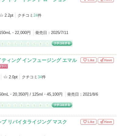
2.2pt
クチコミ
24
件
150mL・22,000円
発売日：
2025/7/11
ティング インフュージング エマル
Like
Have
ピン
トへ
2.0pt
クチコミ
34
件
50mL・20,350円 / 125ml・45,100円
発売日：
2021/8/6
ブ リバイタライジング マスク
Like
Have