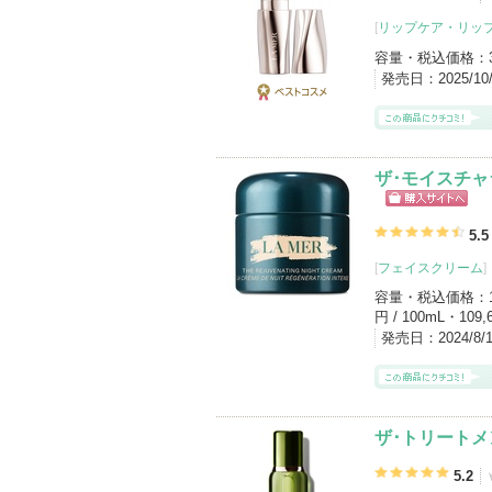
[
リップケア・リッ
容量・税込価格：
発売日：
2025/1
ベストコス
メ
ザ･モイスチャ
ショッピン
グサイトへ
5.5
[
フェイスクリーム
]
容量・税込価格：
円 / 100mL・109,
発売日：
2024/8
ザ･トリートメ
5.2