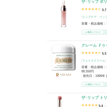
ザ･リップ ボ
5.7
[
リップケア・リッ
容量・税込価格：
クレーム ドゥ
5.5
[
フェイスクリーム
]
容量・税込価格：
88,550円
発売日：
1999年 
ベストコス
メ
ザ･リップ ト
5.4