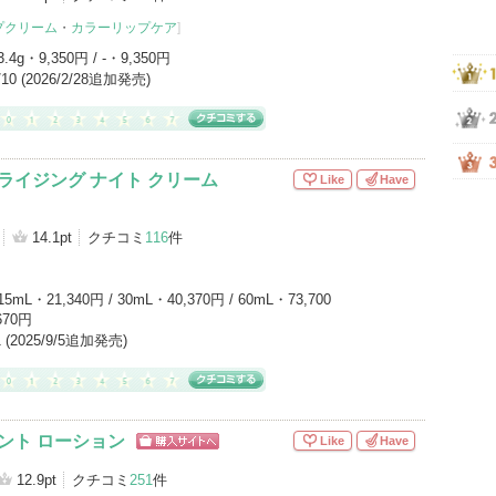
プクリーム
・
カラーリップケア
]
3.4g・9,350円 / -・9,350円
0/10 (2026/2/28追加発売)
ライジング ナイト クリーム
Like
Have
14.1pt
クチコミ
116
件
15mL・21,340円 / 30mL・40,370円 / 60mL・73,700
670円
/1 (2025/9/5追加発売)
ント ローション
Like
Have
ショッピン
グサイトへ
12.9pt
クチコミ
251
件