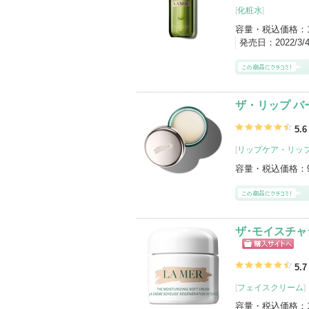
[
化粧水
]
容量・税込価格：
発売日：
2022/3
ザ・リップ バ
5.6
[
リップケア・リッ
容量・税込価格：
ザ･モイスチャ
ショッピン
グサイトへ
5.7
[
フェイスクリーム
]
容量・税込価格：