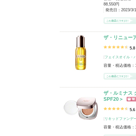
88,550円
発売日：
2023/3/
ザ・リニューア
5.8
[
フェイスオイル・
容量・税込価格：
ザ・ルミナス 
SPF20＞
ショ
グサ
5.6
[
リキッドファンデ
容量・税込価格：