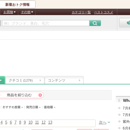
新着おトク情報
お買物
その他
カテゴリ一覧
ベストコスメ
クチコミ
コンテンツ
(1279)
Wha
7月
7月
紫外
4
5
6
7
8
9
10
11
12
13
次へ
6月