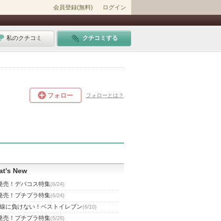
会員登録(無料)
ログイン
私のクチコミ
クチコミする
フォロー
フォローとは？
t's New
発売！デパコス特集
(6/24)
発売！プチプラ特集
(6/24)
線に負けない！ベストイレブン
(6/10)
発売！プチプラ特集
(5/28)