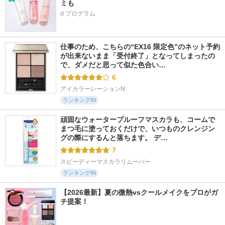
ミも
d プログラム
仕事のため、こちらの“EX16 限定色”のネット予約
が出来ないまま「受付終了」となってしまったの
で、ダメだと思って似た色合い…
6
アイカラーレーションN
ランキングIN
頑固なウォータープルーフマスカラも、コームで
まつ毛に塗っておくだけで、いつものクレンジン
グの際にするんと落ちます。 デ…
7
スピーディーマスカラリムーバー
ランキングIN
【2026最新】夏の微熱vsクールメイクをプロがガ
チ提案！