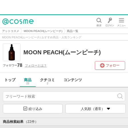
@cosme
アットコスメ
MOON PEACH(ムーンピーチ)
商品一覧
MOON PEACH(ムーンピーチ) おすすめ商品・人気ランキング
MOON PEACH(ムーンピーチ)
78
フォロー
フォローとは？
フォロワー
トップ
商品
クチコミ
コンテンツ
22
2
絞り込み
人気順（通常）
商品検索結果
（22件）