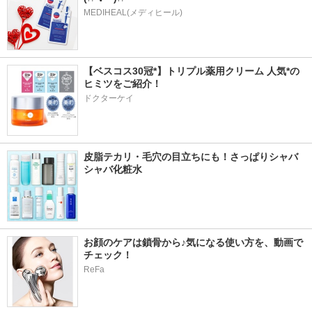
MEDIHEAL(メディヒール)
【ベスコス30冠*】トリプル薬用クリーム 人気*の
ヒミツをご紹介！
ドクターケイ
皮脂テカリ・毛穴の目立ちにも！さっぱりシャバ
シャバ化粧水
お顔のケアは鎖骨から♪気になる使い方を、動画で
チェック！
ReFa