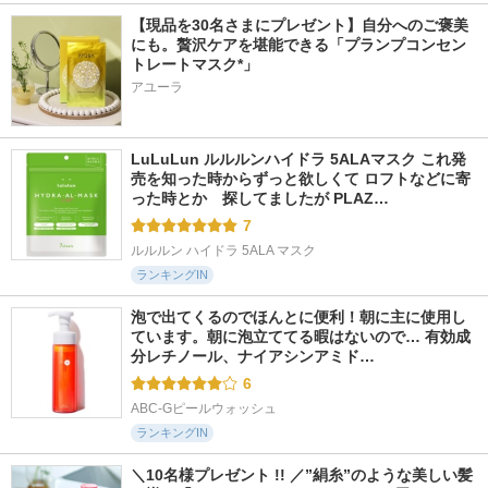
【現品を30名さまにプレゼント】自分へのご褒美
にも。贅沢ケアを堪能できる「プランプコンセン
トレートマスク*」
アユーラ
LuLuLun ルルルンハイドラ 5ALAマスク これ発
売を知った時からずっと欲しくて ロフトなどに寄
った時とか　探してましたが PLAZ…
7
ルルルン ハイドラ 5ALA マスク
ランキングIN
泡で出てくるのでほんとに便利！朝に主に使用し
ています。朝に泡立ててる暇はないので… 有効成
分レチノール、ナイアシンアミド…
6
ABC-Gピールウォッシュ
ランキングIN
＼10名様プレゼント !! ／”絹糸”のような美しい髪