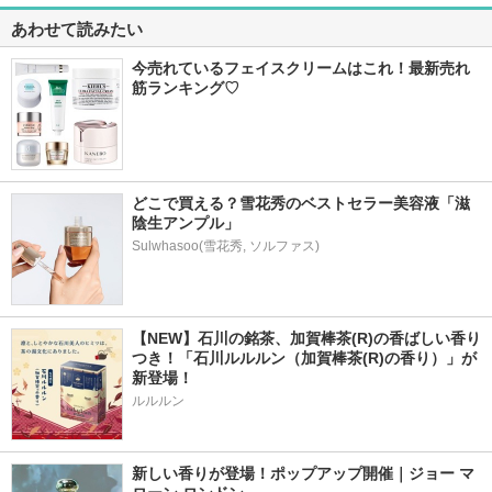
あわせて読みたい
今売れているフェイスクリームはこれ！最新売れ
筋ランキング♡
どこで買える？雪花秀のベストセラー美容液「滋
陰生アンプル」
Sulwhasoo(雪花秀, ソルファス)
【NEW】石川の銘茶、加賀棒茶(R)の香ばしい香り
つき！「石川ルルルン（加賀棒茶(R)の香り）」が
新登場！
ルルルン
新しい香りが登場！ポップアップ開催｜ジョー マ