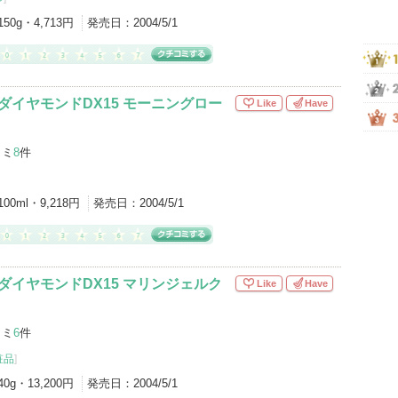
150g・4,713円
発売日：
2004/5/1
ダイヤモンドDX15 モーニングロー
Like
Have
コミ
8
件
100ml・9,218円
発売日：
2004/5/1
ダイヤモンドDX15 マリンジェルク
Like
Have
コミ
6
件
粧品
]
40g・13,200円
発売日：
2004/5/1