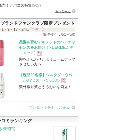
発売！デパコス特集
(5/27)
もっとみる
ブランドファンクラブ限定プレゼント
 1・9・17・24日 開催！】
(応募受付：8/1～8/8)
美髪を育むデルメッドのヘアエッ
センスをお届け！
/ DERMED(デ
ルメッド)
髪をふんわりとボリュームアップ
現
させたい方へ
【現品20名様】シルクグロウベ
品
ールUVミスト
/ SILCUS
紫外線対策とうるおいを両立！
現
品
プレゼントをもっとみる
チコミランキング
き粉部門
】