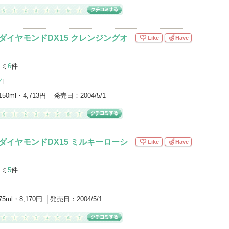
ダイヤモンドDX15 クレンジングオ
Like
Have
コミ
6
件
グ
]
150ml・4,713円
発売日：
2004/5/1
ダイヤモンドDX15 ミルキーローシ
Like
Have
コミ
5
件
75ml・8,170円
発売日：
2004/5/1