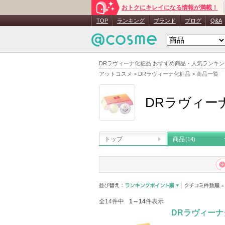
おトクにキレイになる情報が満載！
TOP
ランキング
ブランド
ブログ
Q&A
DRラヴィーナ化粧品 おすすめ商品・人気ランキン
アットコスメ
>
DRラヴィーナ化粧品
>
商品一覧
DRラヴィー
トップ
商品
(14)
全14件中
1～14
件表示
DRラヴィーナ