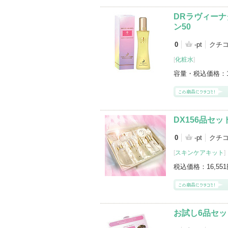
DRラヴィーナ
ン50
0
-pt
クチ
[
化粧水
]
容量・税込価格：
DX156品セ
0
-pt
クチ
[
スキンケアキット
]
税込価格：
16,55
お試し6品セッ