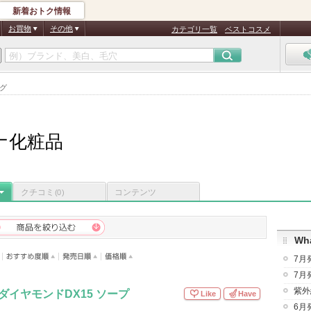
新着おトク情報
お買物
その他
カテゴリ一覧
ベストコスメ
グ
ナ化粧品
クチコミ
コンテンツ
(0)
Wha
7月
7月
紫外
ダイヤモンドDX15 ソープ
Like
Have
6月