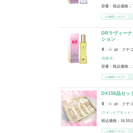
容量・税込価格：
DRラヴィーナ
ション
0
-pt
クチ
[
化粧水
]
容量・税込価格：
DX156品セ
0
-pt
クチコ
[
スキンケアキット
]
税込価格：
16,55