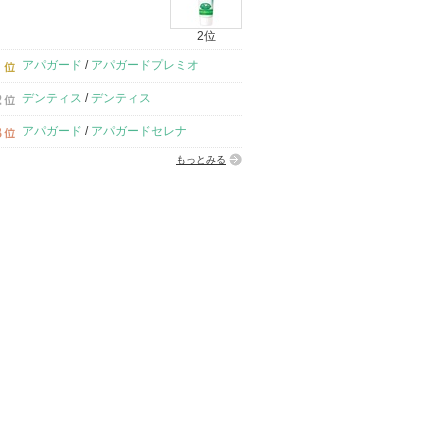
2位
アパガード
/
アパガードプレミオ
デンティス
/
デンティス
アパガード
/
アパガードセレナ
もっとみる