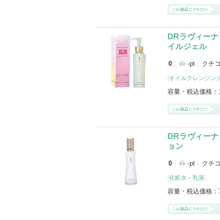
DRラヴィーナ
イルジェル
0
-pt
クチ
[
オイルクレンジン
容量・税込価格：
DRラヴィーナ
ョン
0
-pt
クチ
[
化粧水
・
乳液
]
容量・税込価格：