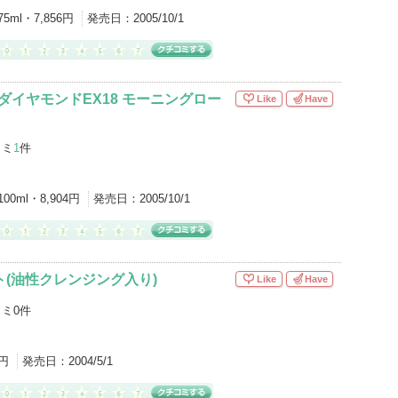
75ml・7,856円
発売日：
2005/10/1
ダイヤモンドEX18 モーニングロー
Like
Have
コミ
1
件
100ml・8,904円
発売日：
2005/10/1
ット(油性クレンジング入り)
Like
Have
ミ0件
1円
発売日：
2004/5/1