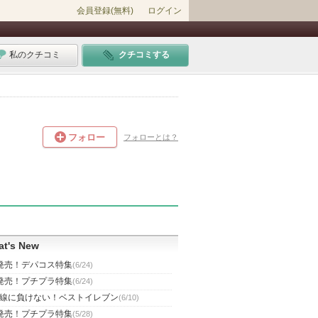
会員登録(無料)
ログイン
私のクチコミ
クチコミする
フォロー
フォローとは？
t's New
発売！デパコス特集
(6/24)
発売！プチプラ特集
(6/24)
線に負けない！ベストイレブン
(6/10)
発売！プチプラ特集
(5/28)