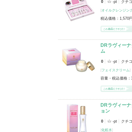
0
-pt
クチ
[
オイルクレンジン
税込価格：
1,570
DRラヴィーナ
ム
0
-pt
クチ
[
フェイスクリーム
]
容量・税込価格：
DRラヴィーナ
ョン
0
-pt
クチ
[
化粧水
]