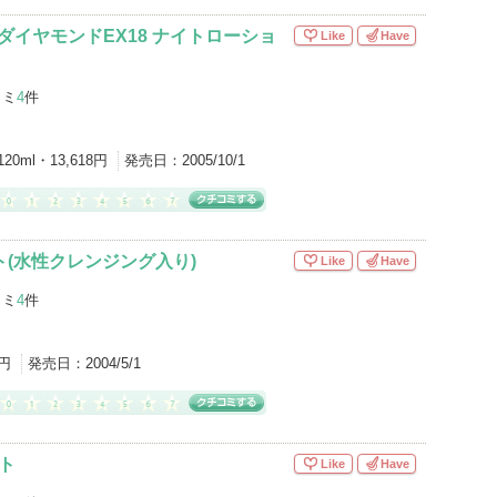
ダイヤモンドEX18 ナイトローショ
Like
Have
コミ
4
件
120ml・13,618円
発売日：
2005/10/1
ット(水性クレンジング入り)
Like
Have
コミ
4
件
1円
発売日：
2004/5/1
ト
Like
Have