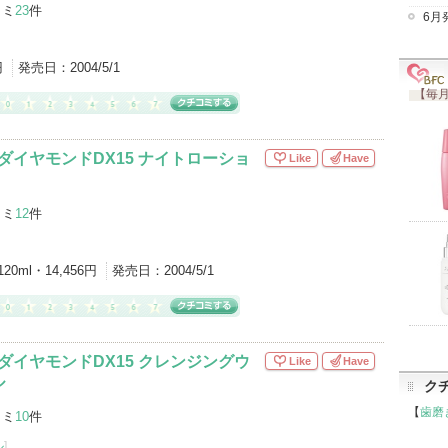
コミ
23
件
6月
円
発売日：
2004/5/1
【毎月
ダイヤモンドDX15 ナイトローショ
Like
Have
コミ
12
件
120ml・14,456円
発売日：
2004/5/1
ダイヤモンドDX15 クレンジングウ
Like
Have
ル
ク
【
歯磨
コミ
10
件
ル
]