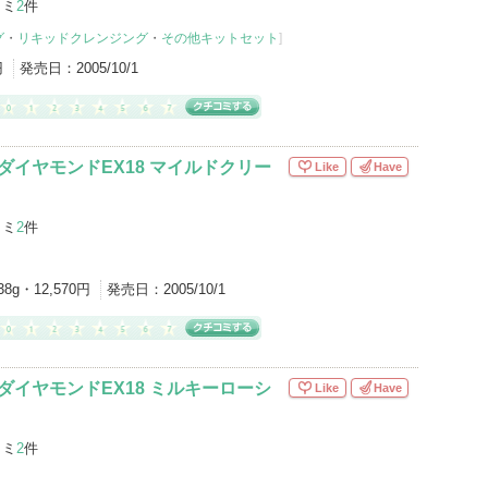
コミ
2
件
グ
・
リキッドクレンジング
・
その他キットセット
]
円
発売日：
2005/10/1
ダイヤモンドEX18 マイルドクリー
Like
Have
コミ
2
件
38g・12,570円
発売日：
2005/10/1
ダイヤモンドEX18 ミルキーローシ
Like
Have
コミ
2
件