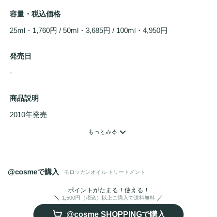
容量・税込価格
25ml・1,760円 / 50ml・3,685円 / 100ml・4,950円
発売日
- 
商品説明
2010年発売

髪を美しく整えるアルガンオイル(保湿成分)を始めとして、
もっとみる
プロテイン
(補修成分)や脂肪酸、オメガ3オイル(共に保湿成
分)、ビタミン類(美容成分)を配合。幅広い髪質の方に、髪の
ベースをつくる
トリートメント
として、また
スタイリング
剤
@cosmeで購入
モロッカンオイル トリートメント
や仕上げ剤としてもご使用出来ます。

※2012年12月「モロッカンオイル」は「モロッカンオイル 
ポイントがたまる！使える！
1,500円（税込）以上ご購入で送料無料
トリートメント
」と名称変更となりました。
@cosme SHOPPINGで購入