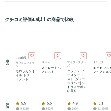
クチコミ評価4.5以上の商品で比較
この商品
商
Straine
マイブースター
オルビス
モロッカンオイ
品
ズ
ル
ストレートヘ
エッセンス
ケラチン ブ
モロッカンオ
アミスト
ンヘアミル
ースター ミ
イル トリー
スト [ダメー
トメント
ジリペア] シ
トラスサボン
の香り
5.5
5.5
4.9
5.1
評
価
8,813件
522件
190件
21,370件