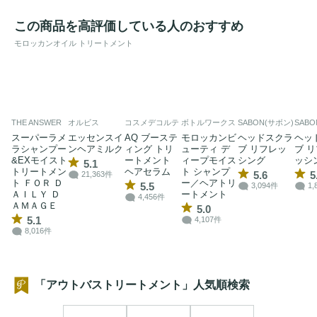
この商品を高評価している人のおすすめ
モロッカンオイル トリートメント
THE ANSWER
オルビス
コスメデコルテ
ボトルワークス
SABON(サボン)
SABO
スーパーラメ
エッセンスイ
AQ ブーステ
モロッカンビ
ヘッドスクラ
ヘッ
ラシャンプー
ンヘアミルク
ィング トリ
ューティ デ
ブ リフレッ
ブ 
&EXモイスト
ートメント
ィープモイス
シング
ッシ
5.1
トリートメン
ヘアセラム
ト シャンプ
5.6
5
21,363件
ト ＦＯＲ Ｄ
ー／ヘアトリ
5.5
3,094件
1,
ＡＩＬＹ Ｄ
ートメント
4,456件
ＡＭＡＧＥ
5.0
5.1
4,107件
8,016件
「アウトバストリートメント」人気順検索