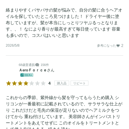
絡まりやすくパサパサの髪が悩みで、自分の髪に合うヘアオ
イルを探していたところ見つけました！ ドライヤー後に塗
布していますが、髪が本当にしっとりツヤぷるっとなりま
す、、！ なにより香りが最高すぎて毎日使っています 容量
も多いので、コスパはいいと思います
2026/5/8
2
参考になった
68歳
普通肌
156件
ＡeroＦｏｒｃｅ
さん
4
購入品
リピート
これからの季節、紫外線から髪を守ってもらうため購入 シ
リコンが一番最初に記載されているので、サラサラな仕上が
り これだけだと毛先の保湿が足りないのでヘアミルクをつ
けてから 重ね付けしています。 美容師さんがインバストリ
ートメントをあえてせずに このオイルをトリートメントと