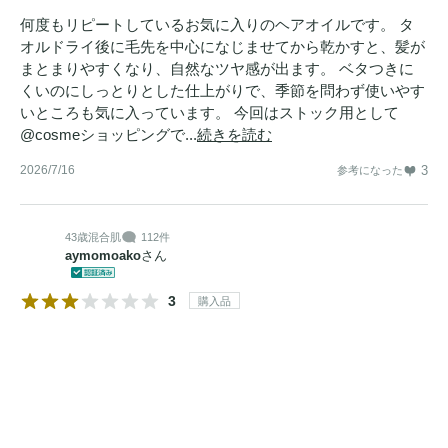
何度もリピートしているお気に入りのヘアオイルです。 タ
オルドライ後に毛先を中心になじませてから乾かすと、髪が
まとまりやすくなり、自然なツヤ感が出ます。 ベタつきに
くいのにしっとりとした仕上がりで、季節を問わず使いやす
いところも気に入っています。 今回はストック用として
@cosmeショッピングで...
続きを読む
2026/7/16
3
参考になった
43歳
混合肌
112件
aymomoako
さん
3
購入品