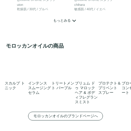
uton
chihara
乾燥肌 / 30代 / ブルベ
敏感肌 / 40代 / イエベ
もっとみる
モロッカンオイルの商品
スカルプ ト
インテンス
トリートメン
ブリュム ド
プロテクト＆
ブロ
ニック
スムージング
ト パープル
ゥ マロック
プリベント
コン
セラム
ヘア & ボデ
スプレー
ート
ィフレグラン
スミスト
モロッカンオイルのブランドページへ