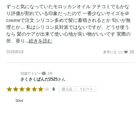
ずっと気になっていたモロッカンオイル クチコミでもかな
り評価が割れている印象だったので 一番少ないサイズを＠
cosmeで注文 シリコン多めで髪に蓄積されるとか 匂いが無
理とか… 私はシリコン反対派ではないですが、どうせ使う
なら 髪のケアが出来て使い心地が良い物がいいです 実際の
所、香り...
続きを読む
2026/6/18
39
参考になった
30歳
アトピー
2件
さくさくぱんだ2525
さん
6
購入品
リピート
50ml