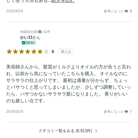
して使う方法もある...
続きを読む
2026/4/24
8
参考になった
48歳
混合肌
62件
かい33
さん
6
購入品
美容師さんから、髪質がミルクよりオイルの方が合うと言わ
れ、以前から気になっていたこちらを購入。 オイルなのに
サラサラの仕上がりです。 最初は適量が分からず、ちょっ
とバサつくと思ってしまいましたが、少しずつ調整していっ
たら、パサつかないサラサラ髪になりました。 香りがいい
のも嬉しい点です。
2026/3/19
7
参考になった
クチコミ一覧をみる (8,813件)