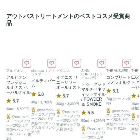
アウトバストリートメントのベストコスメ受賞商
品
アルビオン
plus eau（プリ
イグニス
SINN
THE ANSWER
THE
ュスオー）
PURETE(シン
アルビオン
イグニス サ
コンプリート
EX
ピュルテ)
メルティバー
フレッシュ
ニーサワー
ラメラミルク
ト 
トゥーグッド
ム
ルミナス ハ
オールミスト
ーセ
マルチベネフ
5.1
ーバルオイル
5.0
ィットオイル
5.7
4
/ POWDER
70g (オープン価
5.7
40g・1,760円
格)
300g・3,300円
＆ SMOKE
190
価格)
40ml・5,500円
@cosmeベ
@cosmeベ
@cosmeベ
5.5
ストコスメアワ
ストコスメアワ
ストコスメアワ
@
@cosmeベ
ード2024 上半
ード2026 上半
ード2025 下半
スト
50mL・4,290円
ストコスメアワ
期新作ベストヘ
期新作ベストヘ
期ボディケア新
ード2
ード2026 上半
アスタイリング
@cosmeベ
アケア 第1位
人賞 第1位
期新
期新作ベストオ
第3位
ストコスメアワ
アケア
イル・バーム 第
ード2026 上半
1位