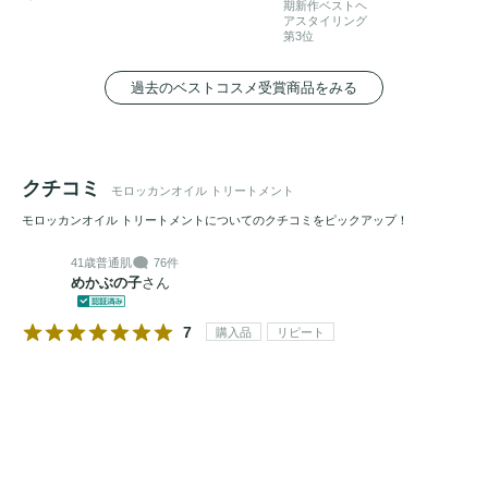
期新作ベストヘ
アスタイリング
第3位
過去のベストコスメ受賞商品をみる
クチコミ
モロッカンオイル トリートメント
モロッカンオイル トリートメントについてのクチコミをピックアップ！
41歳
普通肌
76件
めかぶの子
さん
7
購入品
リピート