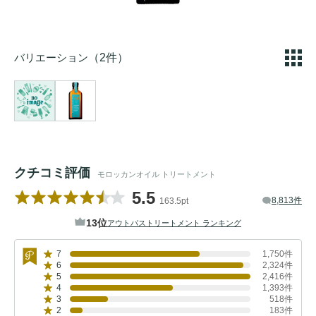
バリエーション
（2件）
クチコミ評価
モロッカンオイル トリートメント
5.5
8,813件
163.5pt
13位
アウトバストリートメント ランキング
7
1,750件
6
2,324件
5
2,416件
4
1,393件
3
518件
2
183件