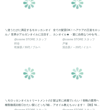
＼使うたびに満足するモロッカンオイ
全ての髪質OK！ヘアケアの王道モロッ
ル／ 世界がアルガンオイルに注目する
カンオイル★ ・髪に自然なつやを与え
きっかけとなったヘアオ…
る ・紫外線ダメージなど…
@cosme STORE スタッフ
@cosme STORE スタッフ
狩谷
戸塚
乾燥肌 / 30代 / ブルベ
混合肌 / ～20代 / イエベ
＼モロッカンオイルトリートメントの2
髪は常に綺麗でいたい！朝晩の愛用ヘ
種類徹底比較◎かたい髪にどっち?細い
アオイル教えちゃいます！ 【朝】NiNE
髪にはライトなの？／ …
マルチスタイリン…
@cosme STORE スタッフ
@cosme STORE スタッフ