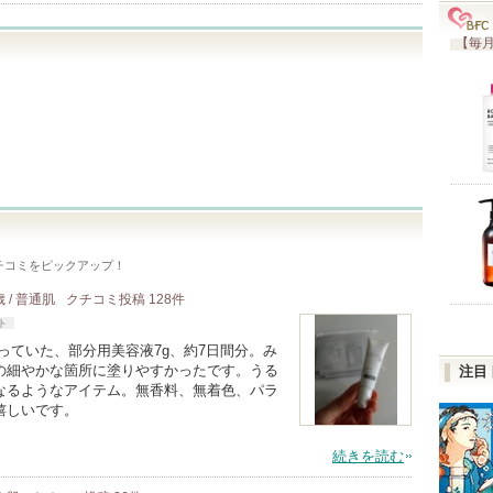
【毎月
チコミをピックアップ！
歳 / 普通肌
クチコミ投稿
128
件
ト
っていた、部分用美容液7g、約7日間分。み
の細やかな箇所に塗りやすかったです。うる
注目
なるようなアイテム。無香料、無着色、パラ
嬉しいです。
続きを読む