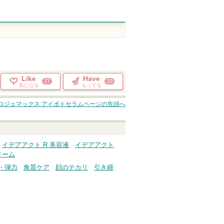
Like
Have
27
20
気になる
もってる
ロジェマックス アイボトセラム
ページの先頭へ
イデアアクト R 美容液
イデアアクト
リーム
・弾力
角質ケア
顔のテカリ
引き締