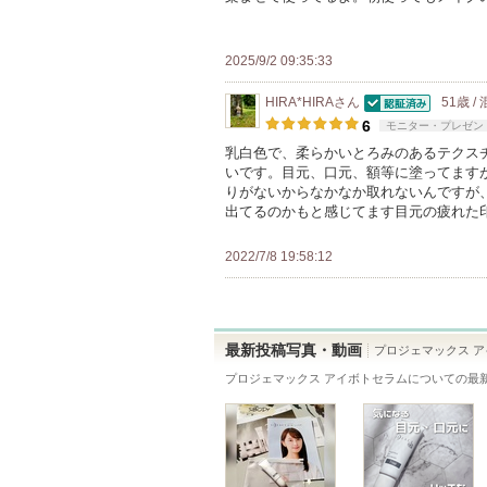
上
の
メ
2025/9/2 09:35:33
ン
HIRA*HIRA
さん
51歳 /
バ
認証済
6
モニター・プレゼン
ー
乳白色で、柔らかいとろみのあるテクス
に
いです。目元、口元、額等に塗ってます
お
りがないからなかなか取れないんですが
出てるのかもと感じてます目元の疲れた
気
に
2022/7/8 19:58:12
入
り
登
録
最新投稿写真・動画
プロジェマックス 
さ
プロジェマックス アイボトセラム
についての最
れ
て
い
ま