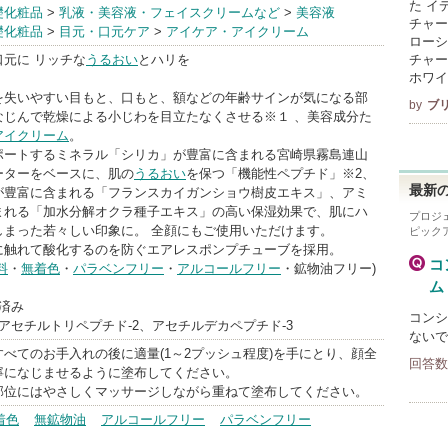
た イ
イデアアクト
礎化粧品
>
乳液・美容液・フェイスクリームなど
>
美容液
チャー
礎化粧品
>
目元・口元ケア
>
アイケア・アイクリーム
R BrandInfo
ローシ
元に リッチな
うるおい
とハリを
チャー
ホワイ
を失いやすい目もと、口もと、額などの年齢サインが気になる部
by
ブ
なじんで乾燥による小じわを目立たなくさせる※１ 、美容成分た
アイクリーム
。
ポートするミネラル「シリカ」が豊富に含まれる宮崎県霧島連山
ーターをベースに、肌の
うるおい
を保つ「機能性ペプチド」※2、
最新の
が豊富に含まれる「フランスカイガンショウ樹皮エキス」、アミ
まれる「加水分解オクラ種子エキス」の高い保湿効果で、肌にハ
プロジ
しまった若々しい印象に。 全顔にもご使用いただけます。
ピック
に触れて酸化するのを防ぐエアレスポンプチューブを採用。
コ
料
・
無着色
・
パラベンフリー
・
アルコールフリー
・鉱物油フリー)
ム
済み
コンシ
アセチルトリペプチド-2、アセチルデカペプチド-3
ないで
べてのお手入れの後に適量(1～2プッシュ程度)を手にとり、顔全
回答数
寧になじませるように塗布してください。
部位にはやさしくマッサージしながら重ねて塗布してください。
着色
無鉱物油
アルコールフリー
パラベンフリー