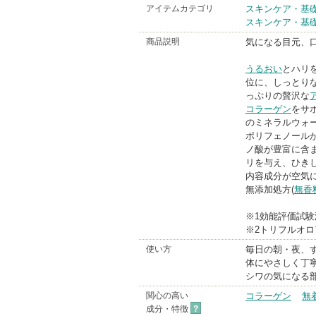
アイテムカテゴリ
スキンケア・基
スキンケア・基
商品説明
気になる目元、口
うるおい
とハリ
位に、しっとり
っぷりの贅沢な
コラーゲン
をサ
のミネラルウォ
ポリフェノール
ノ酸が豊富に含
リを与え、ひき
内容成分が空気
無添加処方(
無香
※1効能評価試験
※2トリフルオロ
使い方
毎日の朝・夜、す
体にやさしく丁
シワの気になる
関心の高い
コラーゲン
無
成分・特徴
?