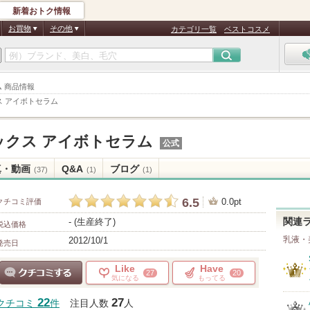
新着おトク情報
お買物
その他
カテゴリ一覧
ベストコスメ
ム 商品情報
 アイボトセラム
ックス アイボトセラム
公式
真・動画
Q&A
ブログ
(37)
(1)
(1)
6.5
0.0pt
クチコミ評価
- (生産終了)
関連
税込価格
乳液・
2012/10/1
発売日
Like
Have
27
20
気になる
もってる
クチコミする
22
27
クチコミ
件
注目人数
人