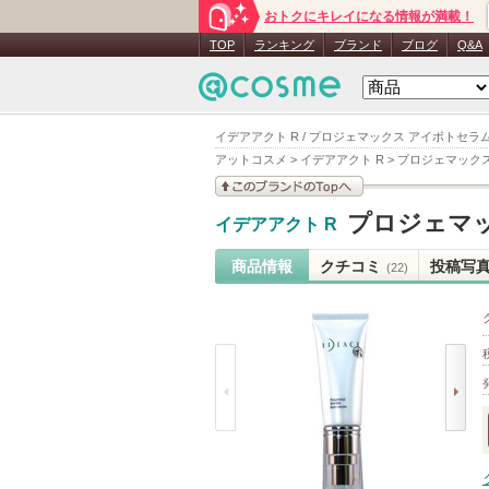
おトクにキレイになる情報が満載！
TOP
ランキング
ブランド
ブログ
Q&A
イデアアクト R / プロジェマックス アイボトセラ
アットコスメ
>
イデアアクト R
>
プロジェマックス
このブランドの情報を
プロジェマ
イデアアクト R
見る
商品情報
クチコミ
投稿写
(22)
prev
next