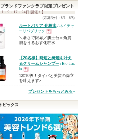
ブランドファンクラブ限定プレゼント
 1・9・17・24日 開催！】
(応募受付：8/1～8/8)
ルートバリア 化粧水
/ ネイチャ
ーリパブリック
＼暑さで限界／肌土台＝角質
現
層をうるおす化粧水
品
【20名様】時短と綺麗を叶え
るクリームシャンプー
/ Bio Luc
ia
1本10役！タイパと美髪の両立
現
を叶えます♪
プレゼントをもっとみる
品
トピックス