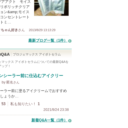
デアアクト モイス
リポリッチクリア
ョン&amp;モイス
コンセントレート
トミ…
リちゃん好き
さん
2013/8/29 13:13:29
最新ブログ一覧（1件）
Q&A
プロジェマックス アイボトセラム
ェマックス アイボトセラム
についての最新Q&Aを
アップ！
ンシーラー前に仕込むアイクリー
by 匿名
さん
ーラー前に塗るアイクリームでおすすめ
しょうか…
53
私も知りたい！
1
2021/9/24 23:38
新着Q&A一覧（1件）