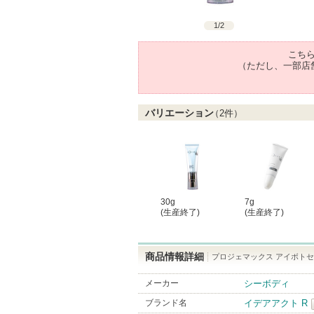
1
/
2
こち
（ただし、一部店
バリエーション
（
2
件）
30g
7g
(生産終了)
(生産終了)
商品情報詳細
プロジェマックス アイボト
メーカー
シーボディ
ブランド名
イデアアクト R