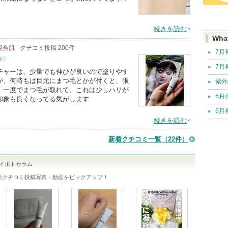
続きを読む
Wha
 混合肌
クチコミ投稿
200
件
7月
ト
7月
チャーは、少量でも伸びが良いので塗りやす
が、何時もは目元にまつ毛とかが付くと、張
紫外
、一度でまつ毛が取れて、これは少しハリが
6月
印象も良くなってる気がします
6月
続きを読む
新着クチコミ一覧
（22件）
アイボトセラム
新クチコミ投稿写真・動画をピックアップ！