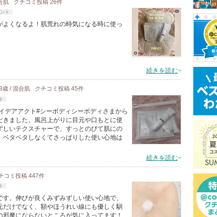
混合肌
クチコミ投稿
26
件
ント
がよくなるよ！肌荒れの時気になる時に使っ
続きを読む
3歳 / 混合肌
クチコミ投稿
45
件
ト
#イデアアクト#シーボディシーボディさまから
だきました。風呂上がりに目元や口もとに使
ずしいテクスチャーで、すっとのびて肌にの
。ベタベタしなくてさっぱりした使い心地は
続きを読む
チコミ投稿
447
件
ト
です。伸びが良くみずみずしい使い心地で、
元だけでなく、額やほうれい線にも優しく馴
の邪魔にならないところが気に入ってます！