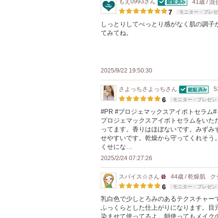
もえ0993
さん
41歳 / 
認証済
7
モニター・プレゼ
しっとりしてべっとり感がなく肌の調子
てみてね。
2025/9/22 19:50:30
さよっちさよっち
さん
5
認証済
6
モニター・プレゼン
#PR #プロジェマックスアイボトセラム
プロジェマックスアイボトセラムをいた
ってます。香りはほぼないです。みずみ
せやすいです。乾燥から守ってくれそう
くせにな…
2025/2/24 07:27:26
スパイス☆
さん
44歳 / 乾燥肌
ク
25
6
モニター・プレゼン
人
乳白色で少しとろみのあるテクスチャー
ふっくらとした仕上がりになります。目
以
染ませて使ってるよ。朝使ってもメイク