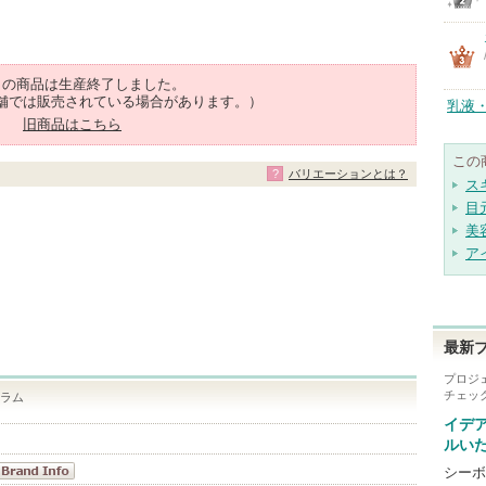
らの商品は生産終了しました。
舗では販売されている場合があります。）
乳液
旧商品はこちら
この
バリエーションとは？
ス
目
美
ア
最新
プロジ
チェッ
セラム
イデ
ルい
シーボ