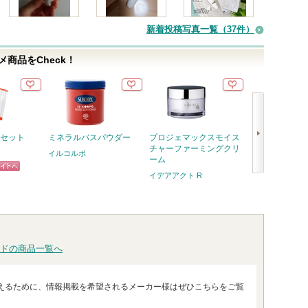
新着投稿写真一覧（37件）
商品をCheck！
ーセット
ミネラルバスパウダー
プロジェマックスモイス
ミネラルフィッ
チャーファーミングクリ
サー
イルコルポ
ーム
イルコルポ
イデアアクト R
ピン
次
ショッ
トへ
へ
グサイ
ドの商品一覧へ
えるために、情報掲載を希望されるメーカー様はぜひこちらをご覧