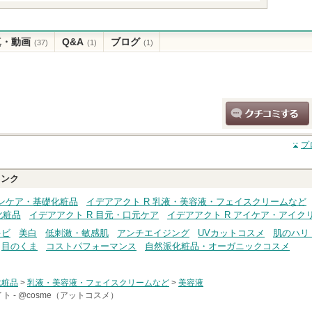
真・動画
Q&A
ブログ
(37)
(1)
(1)
クチコミする
プ
ンク
キンケア・基礎化粧品
イデアアクト R 乳液・美容液・フェイスクリームなど
化粧品
イデアアクト R 目元・口元ケア
イデアアクト R アイケア・アイク
キビ
美白
低刺激・敏感肌
アンチエイジング
UVカットコスメ
肌のハリ
目のくま
コストパフォーマンス
自然派化粧品・オーガニックコスメ
化粧品
>
乳液・美容液・フェイスクリームなど
>
美容液
ト -
@cosme（アットコスメ）