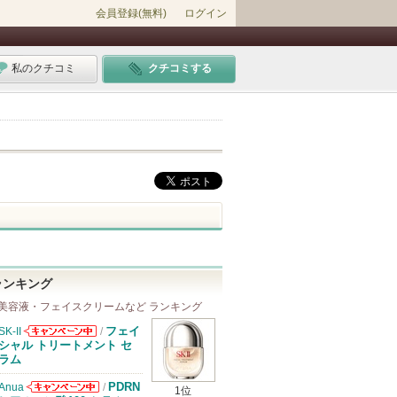
会員登録(無料)
ログイン
私のクチコミ
クチコミする
ランキング
美容液・フェイスクリームなど ランキング
フェイ
SK-II
/
SK-IIからのお
シャル トリートメント セ
知らせがありま
ラム
す
PDRN
Anua
/
1位