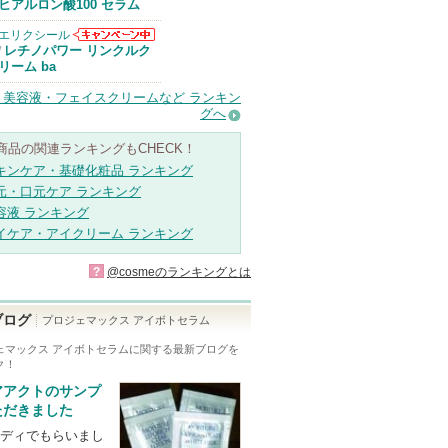
Anuaからのお
ヒアルロン酸100 セラム
知らせがありま
す
エリクシール
エリクシールか
レチノパワー リンクルク
/
らのお知らせが
リーム ba
あります
・美容液・フェイスクリームなど ランキン
グへ
商品の関連ランキングもCHECK！
キンケア・基礎化粧品 ランキング
元・口元ケア ランキング
容液 ランキング
イケア・アイクリーム ランキング
?
@cosmeのランキングとは
ブログ
プロジェマックス アイボトセラム
ェマックス アイボトセラム
に関する最新ブログを
ク！
アアクトのサンプ
ただきました
ディでもらいまし