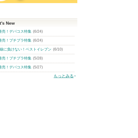
t's New
発売！デパコス特集
(6/24)
発売！プチプラ特集
(6/24)
線に負けない！ベストイレブン
(6/10)
発売！プチプラ特集
(5/28)
発売！デパコス特集
(5/27)
もっとみる