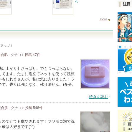
ん
注目
more
クアップ！
 混合肌
クチコミ投稿
47
件
洗い上がり】さっぱり。でもつっぱらない。
してます。たまに泡立てネットを使って洗顔
かもしれませんが、私は気に入りました！ラ
です。香りは強くなく、残りません。(多分。
続きを読む
 混合肌
クチコミ投稿
548
件
るのでとても癒やされます！フワモコ泡で洗
は大好きです(^^)