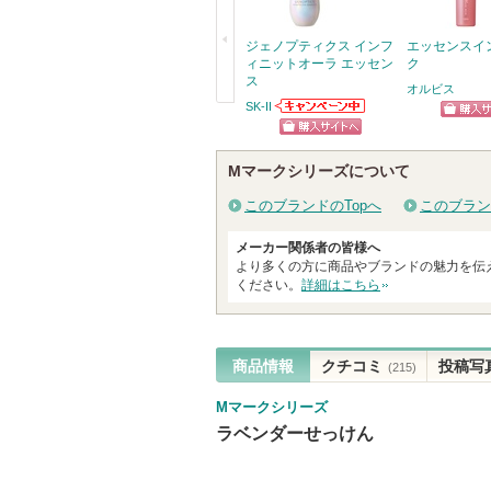
ジェノプティクス インフ
エッセンスイ
ィニットオーラ エッセン
ク
ス
オルビス
SK-II
戻
SK-IIからのお知
ショッ
らせがあります
る
ショッピン
グサイ
Mマークシリーズについて
グサイトへ
このブランドのTopへ
このブラン
メーカー関係者の皆様へ
より多くの方に商品やブランドの魅力を伝
ください。
詳細はこちら
商品情報
クチコミ
投稿写
(215)
Mマークシリーズ
ラベンダーせっけん