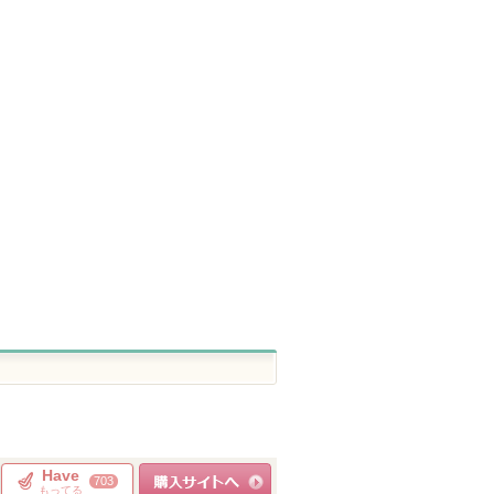
 アルティ
メディテーションバスt
保湿クリーム
ハンオールブロ
アユーラ
肌をうるおす保湿スキンケ
rom&nd
ア
ショッピン
ショッピ
ショッピン
ピン
グサイトへ
グサイト
グサイトへ
トへ
Have
703
もってる