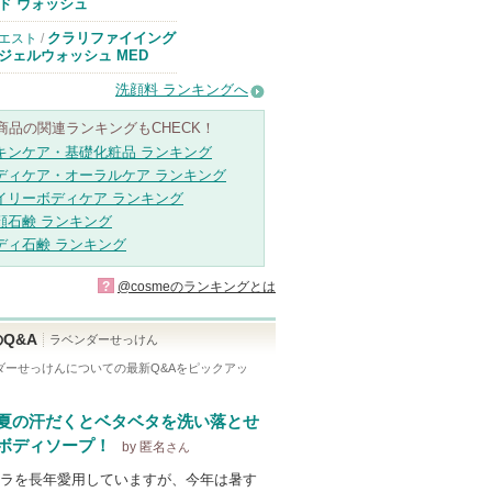
のお知らせがあ
ド ウォッシュ
ります
クラリファイイング
エスト
/
ジェルウォッシュ MED
洗顔料 ランキングへ
商品の関連ランキングもCHECK！
キンケア・基礎化粧品 ランキング
ディケア・オーラルケア ランキング
イリーボディケア ランキング
顔石鹸 ランキング
ディ石鹸 ランキング
?
@cosmeのランキングとは
Q&A
ラベンダーせっけん
ダーせっけん
についての最新Q&Aをピックアッ
夏の汗だくとベタベタを洗い落とせ
ボディソープ！
by 匿名
さん
ラを長年愛用していますが、今年は暑す