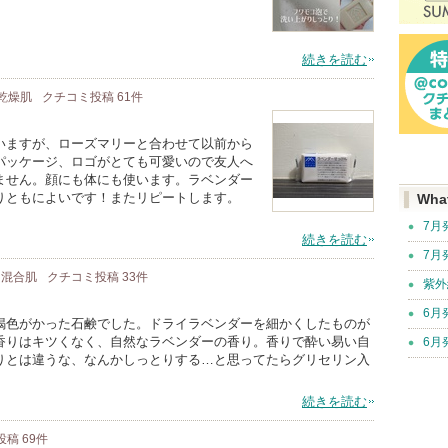
続きを読む
/ 乾燥肌
クチコミ投稿
61
件
いますが、ローズマリーと合わせて以前から
パッケージ、ロゴがとても可愛いので友人へ
ません。顔にも体にも使います。ラベンダー
りともによいです！またリピートします。
Wha
7月
続きを読む
7月
/ 混合肌
クチコミ投稿
33
件
紫外
6月
色がかった石鹸でした。ドライラベンダーを細かくしたものが
香りはキツくなく、自然なラベンダーの香り。香りで酔い易い自
6月
りとは違うな、なんかしっとりする…と思ってたらグリセリン入
続きを読む
投稿
69
件