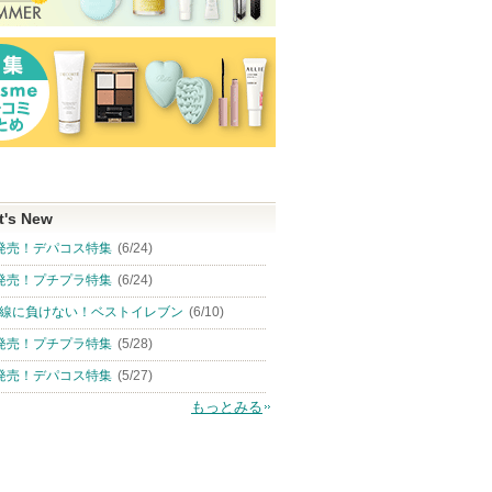
t's New
発売！デパコス特集
(6/24)
発売！プチプラ特集
(6/24)
線に負けない！ベストイレブン
(6/10)
発売！プチプラ特集
(5/28)
発売！デパコス特集
(5/27)
もっとみる