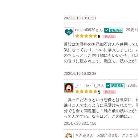
上
の
メ
2022/3/18 13:31:21
ン
natural0920
さん
29歳 
バ
認証済
5
購入品
ー
普段は無香料の無添加石けんを使用して
に
気になっており、ついに購入しました。
お
のちょっとした贈り物にもいいかもしれ
の香りに癒されます。泡立ち、洗い上が
気
に
2020/9/16 16:32:38
入
り
_(｀・ω・´)_
さん
23歳 
認証済
登
5
購入品
録
真っ白だろうという想像とは裏腹に、褐
練りこんであるように見受けられます。
さ
分でも全く問題無し！純石鹸の洗い上が
れ
ってんですね、なるほど。この他に…
て
2014/7/20 23:17:56
い
ま
ききみ
さん
52歳 / 混合肌
クチコミ