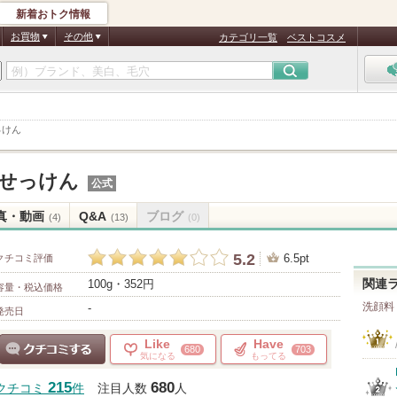
新着おトク情報
お買物
その他
カテゴリ一覧
ベストコスメ
っけん
せっけん
公式
真・動画
Q&A
ブログ
(4)
(13)
(0)
5.2
6.5pt
クチコミ評価
100g・352円
関連
容量・税込価格
洗顔料
-
発売日
Like
Have
680
703
気になる
もってる
クチコミする
215
680
クチコミ
件
注目人数
人