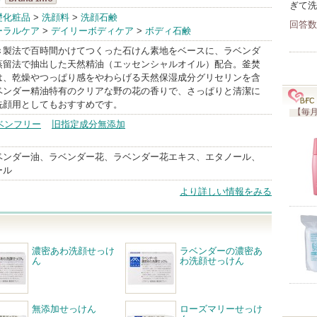
ぎて洗
Mマークシリ
礎化粧品
>
洗顔料
>
洗顔石鹸
回答数
ーラルケア
>
デイリーボディケア
>
ボディ石鹸
ーズ
BrandInfo
き製法で百時間かけてつくった石けん素地をベースに、ラベンダ
蒸留法で抽出した天然精油（エッセンシャルオイル）配合。釜焚
は、乾燥やつっぱり感をやわらげる天然保湿成分グリセリンを含
ベンダー精油特有のクリアな野の花の香りで、さっぱりと清潔に
洗顔用としてもおすすめです。
【毎月
ベンフリー
旧指定成分無添加
ベンダー油、ラベンダー花、ラベンダー花エキス、エタノール、
ール
より詳しい情報をみる
濃密あわ洗顔せっけ
ラベンダーの濃密あ
ん
わ洗顔せっけん
無添加せっけん
ローズマリーせっけ