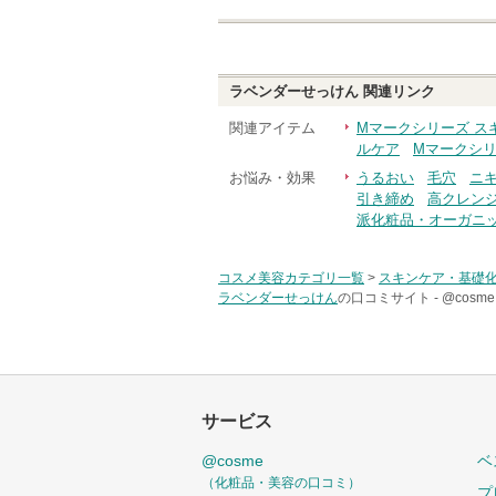
ラベンダーせっけん
関連リンク
関連アイテム
Mマークシリーズ ス
ルケア
Mマークシリ
お悩み・効果
うるおい
毛穴
ニ
引き締め
高クレン
派化粧品・オーガニ
コスメ美容カテゴリ一覧
>
スキンケア・基礎
ラベンダーせっけん
の口コミサイト -
@cos
サービス
@cosme
ベ
（化粧品・美容の口コミ）
プ