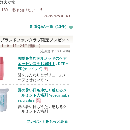
浄力が物…
130
私も知りたい！
5
2026/7/25 01:49
新着Q&A一覧（13件）
ブランドファンクラブ限定プレゼント
 1・9・17・24日 開催！】
(応募受付：8/1～8/8)
美髪を育むデルメッドのヘア
エッセンスをお届け！
/ DERM
ED(デルメッド)
髪をふんわりとボリュームア
現
ップさせたい方へ
夏の暑い日も冷たく感じるク
品
ールミント入浴剤
/ epsomsalt s
ea crystals
夏の暑い日も冷たく感じるク
現
ールミント入浴剤
プレゼントをもっとみる
品