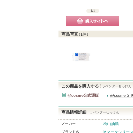
1
/
1
購入サイトへ
商品写真
（
1
件）
この商品を購入する
ラベンダーせっけん
@cosme公式通販
@cosme S
商品情報詳細
ラベンダーせっけん
メーカー
松山油脂
ブランド名
Mマークシリー