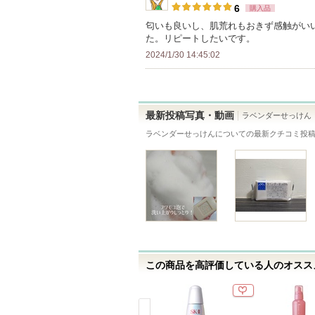
6
購入品
す
匂いも良いし、肌荒れもおきず感触がい
た。リピートしたいです。
2024/1/30 14:45:02
最新投稿写真・動画
ラベンダーせっけん
ラベンダーせっけん
についての最新クチコミ投
この商品を高評価している人のオススメ