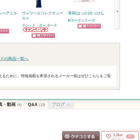
ンヘアミル
ヴォワールコレクチュー
薄荷(はっか)せっけん
ジェニフィック
ルｎ
メ セラム
Mマークシリーズ
クレ・ド・ポー ボーテ
ランコム
ショッピン
次
クレ・ド・ポー
ピン
ショッ
ボーテからのお
グサイトへ
へ
ショッピン
知らせがありま
トへ
グサイ
す
グサイトへ
ドの商品一覧へ
えるために、情報掲載を希望されるメーカー様はぜひこちらをご覧
真・動画
Q&A
ブログ
(4)
(13)
(0)
Like
680
気になる