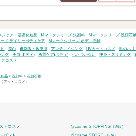
クチコミする
キンケア・基礎化粧品
Mマークシリーズ 洗顔料
Mマークシリーズ 洗顔石
ーズ デイリーボディケア
Mマークシリーズ ボディ石鹸
キビ
美白
低刺激・敏感肌
アンチエイジング
UVカットコスメ
肌のハリ
ジング
美白(ボディ)
角質ケア(ボディ)
べたつかない
痩身・スリミング
ックコスメ
化粧品
>
洗顔料
>
洗顔石鹸
me（アットコスメ）
ストコスメ
@cosme SHOPPING
（通販）
レゼント
@cosme STORE
（店舗）