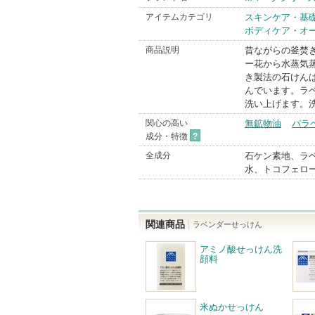
アイテムカテゴリ
スキンケア・基
ボディケア・オ
商品説明
昔ながらの釜焚
ー花から水蒸気
き製法の石けん
んでいます。ラ
洗い上げます。
関心の高い
無鉱物油
パラ
成分・特徴
?
全成分
石ケン素地、ラ
水、トコフェロ
関連商品
ラベンダーせっけん
アミノ酸せっけん洗
顔料
米ぬかせっけん