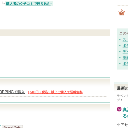
購入者のクチコミで絞り込む
この
ス
ボ
デ
洗
ボ
最新の
HOPPINGで購入
1,500円（税込）以上ご購入で送料無料
ラベン
プ！
真
る
ケアセ
ズ