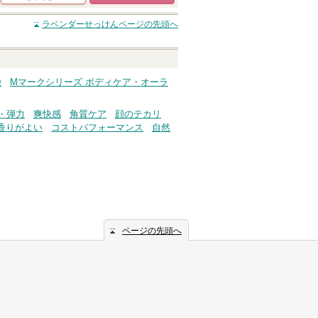
ショッピングサイト
ラベンダーせっけん
ページの先頭へ
へ
鹸
Mマークシリーズ ボディケア・オーラ
・弾力
爽快感
角質ケア
顔のテカリ
香りがよい
コストパフォーマンス
自然
ページの先頭へ