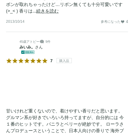
ボンが取れちゃったけど…リボン無くても十分可愛いです
(>_< ) 香りは...
続きを読む
2013/10/14
4
参考になった
45歳
アトピー
9件
みいみ。
さん
7
購入品
甘いけれど重くないので、着けやすい香りだと思います。
グルマン系が好きでいろいろ持ってますが、自分的には 今
１番のヒットです。バニラとベリーが絶妙です。 ローラさ
んプロデュースということで、日本人向けの香りで 海外ブ