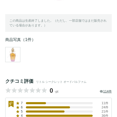
この商品は生産終了しました。（ただし、一部店舗ではまだ販売され
ている場合があります。）
商品写真
（1件）
クチコミ評価
リトル シークレット オードパルファム
0
114件
-pt
7
11件
6
24件
5
21件
4
36件