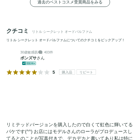
過去のベストコスメ受賞商品をみる
クチコミ
リトル シークレット オードパルファム
リトル シークレット オードパルファムについてのクチコミをピックアップ！
30歳
敏感肌
403件
ポンズサ
さん
5
購入品
リピート
リミテッドバージョンを購入したので白くて虹色に輝いてる
パケです(^^) お店にはモデルさんのローラがプロデュースし
てるとのことが写真付きで、デカデカと書いてあり私は特に