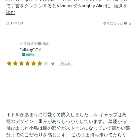
て手首をクンクンするとVivienneのNaughty Aliceに...
続きを
読む
2014/4/30
5
参考になった
24歳
普通肌
56件
*tiffany*
さん
6
購入品
ボトルがあまりに可愛くて購入しました…☆ キャップは鳥
籠のデザイン、重みがありしっかりしています。 鳥籠から
飛び出した小鳥は目の部分がストーンになっていて細かい部
分までのこだわりを感じます。 このまま持ち歩いてたらリ