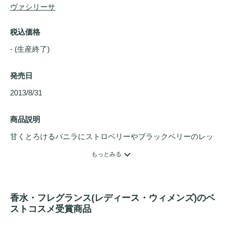
ヴァシリーサ
税込価格
- (生産終了)
発売日
2013/8/31 
商品説明
甘くとろけるバニラにストロベリーやブラックベリーのレッ
ドフルーツが贅沢に香り立ちます。ひとたび纏えば必ず虜に
もっとみる
なってしまう、思わず秘密にしたくなる香りです。
香水・フレグランス(レディース・ウィメンズ)のベ
ストコスメ受賞商品