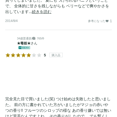
買ってしまいました。 夏にもつけられるバニラということ
で、 全体的に甘さを残しながらも ベリーなどで爽やかさを
出しています...
続きを読む
2014/9/4
1
参考になった
34歳
普通肌
765件
★毒姫★
さん
5
購入品
完全見た目で買いました(笑) つけ始めは失敗したと思いまし
た。 前の方に書かれていた方がいましたがマジョの赤いや
つの香り!! フルーツのシロップの様な あの香り嫌いでは無い
けど苦手なんですよね。 その香りがしたので。 でも暫くし