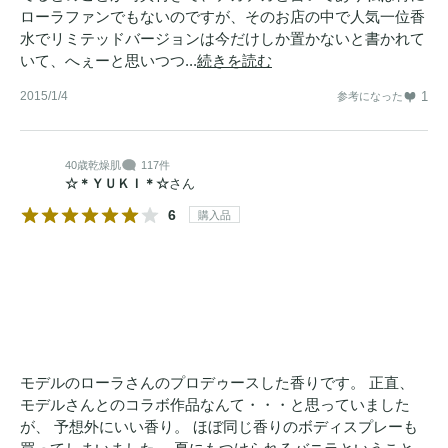
ローラファンでもないのですが、そのお店の中で人気一位香
水でリミテッドバージョンは今だけしか置かないと書かれて
いて、へぇーと思いつつ...
続きを読む
2015/1/4
1
参考になった
40歳
乾燥肌
117件
☆＊ＹＵＫＩ＊☆
さん
6
購入品
モデルのローラさんのプロデゥースした香りです。 正直、
モデルさんとのコラボ作品なんて・・・と思っていました
が、 予想外にいい香り。 ほぼ同じ香りのボディスプレーも