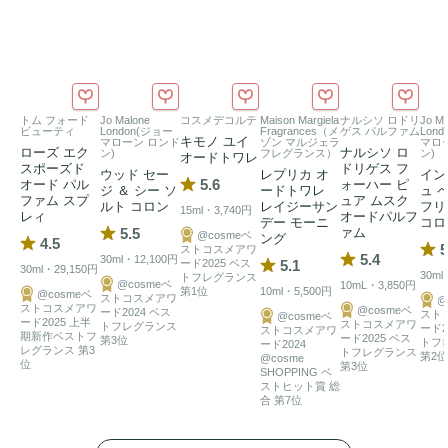
トム フォード
Jo Malone
コスメデコルテ
Maison Margiela
ナルシソ ロドリ
Jo Ma
ビューティ
London(ジョー
Fragrances（メ
ゲス パルファム
Lon
キモノ ユイ
マローン ロンド
ゾン マルジェラ
マロ
ローズ エク
ナルシソ ロ
ン)
フレグランス）
ン)
オードトワレ
スポーズド
ドリゲス フ
ウッド セー
レプリカ オ
イン
5.6
オード パル
ォーハー ピ
ジ ＆ シー ソ
ードトワレ
ュ 
ファム スプ
ュア ムスク
ルト コロン
レイジーサン
フリ
15ml・3,740円
レィ
オードパルフ
デー モーニ
コロ
5.5
ァム
@cosmeベ
ング
4.5
5
ストコスメアワ
5.4
30ml・12,100円
ード2025 ベス
5.1
30ml・29,150円
30ml
トフレグランス
@cosmeベ
10mL・3,850円
第1位
10ml・5,500円
@cosmeベ
ストコスメアワ
@
ストコスメアワ
@cosmeベ
ード2024 ベス
スト
@cosmeベ
ード2025 上半
ストコスメアワ
トフレグランス
ード2
ストコスメアワ
期新作ベストフ
ード2025 ベス
第3位
トフ
ード2024
レグランス 第3
トフレグランス
第2位
@cosme
位
第3位
SHOPPING ベ
ストヒット賞 総
合 第7位