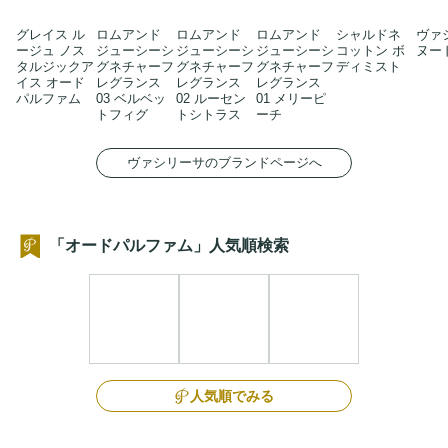
グレイス ル
ロムアンド
ロムアンド
ロムアンド
シャルドネ
ヴァ
ージュ ノス
ジューシーシ
ジューシーシ
ジューシーシ
コットン ボ
ヌー
タルジックア
グネチャーフ
グネチャーフ
グネチャーフ
ディミスト
イス オード
レグランス
レグランス
レグランス
パルファム
03 ベルベッ
02 ルーセン
01 メリーピ
トフィグ
トシトラス
ーチ
ヴァシリーサのブランドページへ
「オードパルファム」人気順検索
人気順でみる