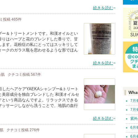
続きを読む
ミ投稿
465
件
ー＆トリートメントです。和漢オイルとい
香りはハーブと花のブレンドした香りで、甘
します。花粉症の私にとってはスッキリして
ィークのガラス瓶を思わせるような形でほん
続きを読む
合肌
クチコミ投稿
567
件
目したヘアケアYAEKAシャンプー&トリート
Wha
と美容成分を独自ブレンドした 和漢オイルセ
すという商品なんですよ。リラックスできる
7月
マッサージしながら洗うことで、地肌の血行
7月
続きを読む
紫外
6月
合肌
クチコミ投稿
276
件
6月