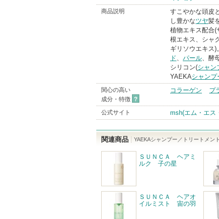
商品説明
すこやかな頭皮
し豊かな
ツヤ
髪
植物エキス配合
根エキス、シャ
ギリソウエキス)
ド
、
パール
、酵
シリコン(
シャン
YAEKA
シャンプ
関心の高い
コラーゲン
プ
成分・特徴
?
公式サイト
msh(エム・エ
関連商品
YAEKAシャンプー／トリートメン
ＳＵＮＣＡ ヘアミ
ルク 子の星
ＳＵＮＣＡ ヘアオ
イルミスト 宙の羽