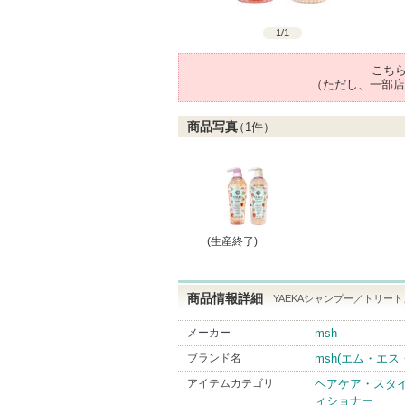
1
/
1
こち
（ただし、一部店
商品写真
（
1
件）
(生産終了)
商品情報詳細
YAEKAシャンプー／トリー
メーカー
msh
ブランド名
msh(エム・エス
アイテムカテゴリ
ヘアケア・スタ
ィショナー