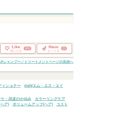
Like
Have
469
23
気になる
もってる
EKAシャンプー／トリートメント
ページの先頭へ
ンディショナー
msh(エム・エス・エイ
フケ・頭皮のかゆみ
カラーリングケア
ヘア)
ボリュームアップ(ヘア)
コスト