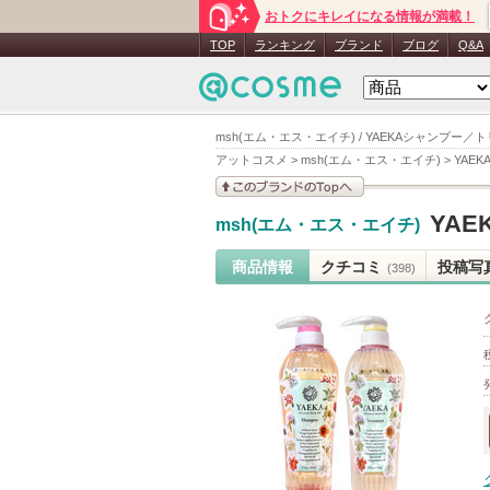
おトクにキレイになる情報が満載！
TOP
ランキング
ブランド
ブログ
Q&A
msh(エム・エス・エイチ) / YAEKAシャンプー
アットコスメ
>
msh(エム・エス・エイチ)
>
YAE
このブランドの情報を
YA
msh(エム・エス・エイチ)
見る
商品情報
クチコミ
投稿写
(398)