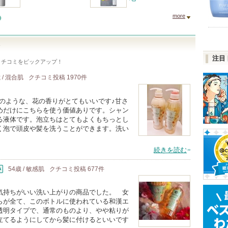
more
ト
注目
クチコミをピックアップ！
 / 混合肌
クチコミ投稿
1970
件
畑のような、花の香りがとてもいいです♪甘さ
めだけにこちらを使う価値ありです。シャン
る液体です。泡立ちはとてもよくもちっとし
く泡で頭皮や髪を洗うことができます。洗い
続きを読む
54歳 / 敏感肌
クチコミ投稿
677
件
持ちがいい洗い上がりの商品でした。 女
らが全て、このボトルに使われている和漢エ
透明タイプで、通常のものより、やや粘りが
立てるようにしてから髪に付けるといいです