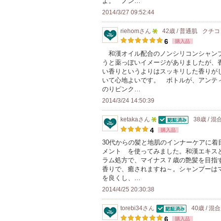
よ。 ノン…
に
メ
2014/3/27 09:52:44
入
ン
り
riehom
さん
42歳 / 普通肌
クチコ
バ
5
登
6
購入品
ー
人
録
和漢オイル配合のノンシリコンシャンプ
に
うと薬っぽいイメージがありましたが、
以
さ
お
い香りというよりはスッキリした香りが
上
れ
いて心地よいです。 ボトルが、アンテ
気
の
て
のりピンク…
に
メ
い
2014/3/24 14:50:39
入
ン
ま
り
ketaka
さん
38歳 / 混
バ
す
認証済
5
登
4
購入品
ー
人
録
30代からの髪と地肌のインナーケアに着
に
メント を使ってみました。和漢エキス
以
さ
お
ラム処方で、マイナス７歳の艶髪を目指
上
れ
香りで、癒されますね～。シャンプーは
気
の
て
を良くし、…
に
メ
い
2014/4/25 20:30:38
入
ン
ま
り
torebi34
さん
40歳 / 混
バ
す
認証済
登
6
購入品