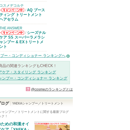
コスメデコルテ
AQ ブース
/
コスメデコルテ
ティング トリートメント
からのお知らせ
ヘアセラム
があります
THE ANSWER
シーズナル
/
THE ANSWER
ケア SS スーパーラメラシ
からのお知らせ
ャンプー & EXトリートメ
があります
ント
プー・コンディショナー ランキングへ
商品の関連ランキングもCHECK！
アケア・スタイリング ランキング
ャンプー・コンディショナー ランキング
?
@cosmeのランキングとは
ブログ
YAEKAシャンプー／トリートメント
KAシャンプー／トリートメント
に関する最新ブログ
ック！
のための和漢オイ
ケア「YAEKA」