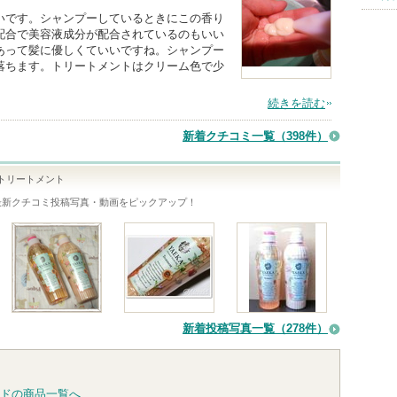
いです。シャンプーしているときにこの香り
配合で美容液成分が配合されているのもいい
あって髪に優しくていいですね。シャンプー
落ちます。トリートメントはクリーム色で少
続きを読む
新着クチコミ一覧
（398件）
／トリートメント
最新クチコミ投稿写真・動画をピックアップ！
新着投稿写真一覧（278件）
ドの商品一覧へ