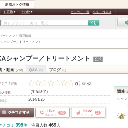
新着おトク情報
お買物
その他
カテゴリ一覧
ベストコスメ
／トリートメント 商品情報
KAシャンプー／トリートメント
EKAシャンプー／トリートメント
公式
真・動画
Q&A
ブログ
(278)
(0)
(5)
0
-pt
クチコミ評価
- (生産終了)
関連
税込価格
シャン
2014/1/25
発売日
Like
Have
469
23
気になる
もってる
クチコミする
398
469
クチコミ
件
注目人数
人