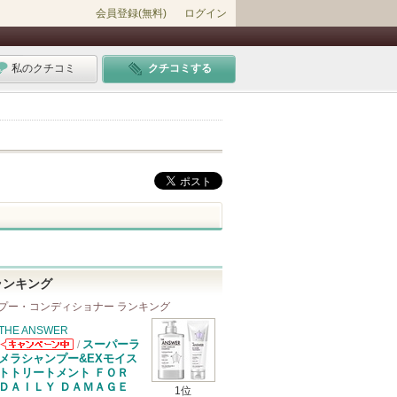
会員登録(無料)
ログイン
私のクチコミ
クチコミする
ランキング
プー・コンディショナー ランキング
THE ANSWER
スーパーラ
/
THE ANSWER
メラシャンプー&EXモイス
からのお知らせ
トトリートメント ＦＯＲ
があります
ＤＡＩＬＹ ＤＡＭＡＧＥ
1位