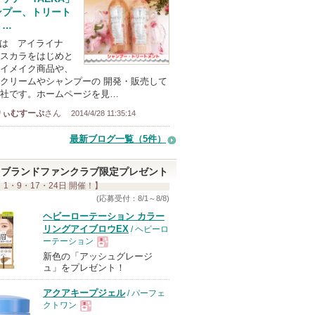
ンプー、トリート
ト…
とは アイライナ
スカラをはじめと
イメイク商品や、
クリームやシャンプーの 開発・販売して
社です。ホームページを見…
りぃむすーぷ
さん
2014/4/28 11:35:14
最新ブログ一覧（5件）
ブランドファンクラブ限定プレゼント
 1・9・17・24日 開催！】
(応募受付：8/1～8/8)
ヘビーローテーション カラー
リングアイブロウEX
/ ヘビーロ
ーテーション
新色の「アッシュグレージ
現
ュ」をプレゼント！
アクアキープジェル
/ パーフェ
品
クトワン