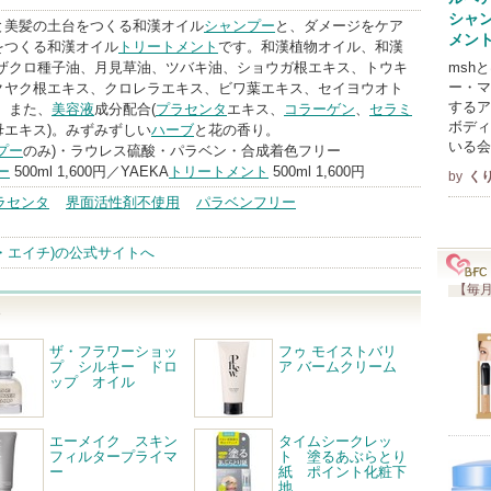
シャ
BrandInfo
と美髪の土台をつくる和漢オイル
シャンプー
と、ダメージをケア
メン
をつくる和漢オイル
トリートメント
です。和漢植物オイル、和漢
(ザクロ種子油、月見草油、ツバキ油、ショウガ根エキス、トウキ
msh
ー・マ
クヤク根エキス、クロレラエキス、ビワ葉エキス、セイヨウオト
するア
。また、
美容液
成分配合(
プラセンタ
エキス、
コラーゲン
、
セラミ
ボディ
母エキス)。みずみずしい
ハーブ
と花の香り。
いる会
プー
のみ)・ラウレス硫酸・パラベン・合成着色フリー
ー
500ml 1,600円／YAEKA
トリートメント
500ml 1,600円
by
く
ラセンタ
界面活性剤不使用
パラベンフリー
ス・エイチ)の公式サイトへ
【毎月
ト
ザ・フラワーショッ
フゥ モイストバリ
プ シルキー ドロ
ア バームクリーム
ップ オイル
エーメイク スキン
タイムシークレッ
フィルタープライマ
ト 塗るあぶらとり
ー
紙 ポイント化粧下
地