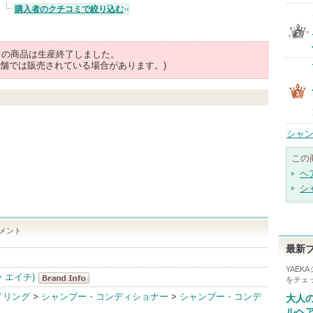
購入者のクチコミで絞り込む
らの商品は生産終了しました。
舗では販売されている場合があります。)
シャン
この
ヘ
シ
トメント
最新
YAE
・エイチ)
をチェ
msh(エム・エ
イリング
>
シャンプー・コンディショナー
>
シャンプー・コンデ
大人
ス・エイチ)
ルヘア