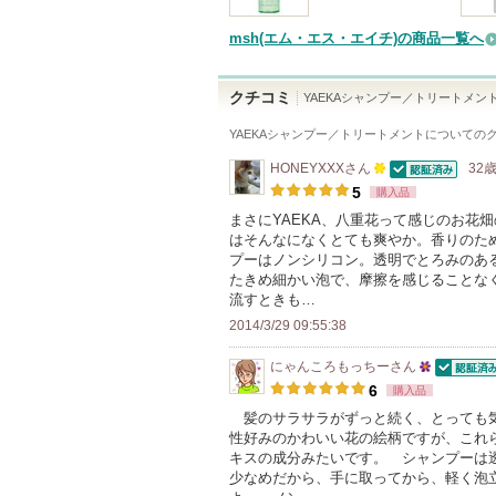
msh(エム・エス・エイチ)の商品一覧へ
クチコミ
YAEKAシャンプー／トリートメン
YAEKAシャンプー／トリートメント
についての
HONEYXXX
さん
32歳
認証済
100
5
購入品
人
まさにYAEKA、八重花って感じのお花
はそんなになくとても爽やか。香りのた
以
プーはノンシリコン。透明でとろみのあ
上
たきめ細かい泡で、摩擦を感じることな
の
流すときも…
メ
2014/3/29 09:55:38
ン
にゃんころもっちー
さん
バ
認証済
25
6
購入品
ー
人
髪のサラサラがずっと続く、とっても気
に
性好みのかわいい花の絵柄ですが、これ
以
お
キスの成分みたいです。 シャンプーは
上
少なめだから、手に取ってから、軽く泡
気
の