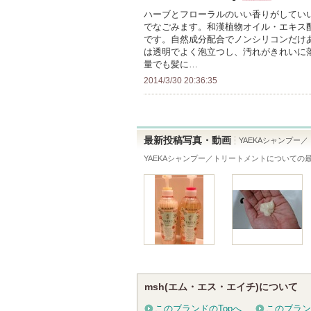
ー
録
ハーブとフローラルのいい香りがしてい
に
でなごみます。和漢植物オイル・エキス
さ
お
です。自然成分配合でノンシリコンだけ
れ
は透明でよく泡立つし、汚れがきれいに
気
て
量でも髪に…
に
い
2014/3/30 20:36:35
入
ま
り
す
登
録
最新投稿写真・動画
YAEKAシャンプー
さ
YAEKAシャンプー／トリートメント
についての
れ
て
い
ま
す
msh(エム・エス・エイチ)について
このブランドのTopへ
このブラン