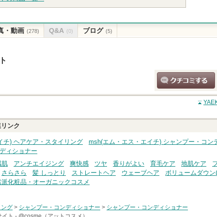
真・動画
Q&A
ブログ
(278)
(0)
(5)
ト
クチコミする
YA
リンク
イチ) ヘアケア・スタイリング
msh(エム・エス・エイチ) シャンプー・コ
ンディショナー
感肌
アンチエイジング
爽快感
ツヤ
香りがよい
育毛ケア
地肌ケア
さらさら
髪 しっとり
ストレートヘア
ウェーブヘア
ボリュームダウン(
然派化粧品・オーガニックコスメ
リング
>
シャンプー・コンディショナー
>
シャンプー・コンディショナー
イト -
@cosme（アットコスメ）