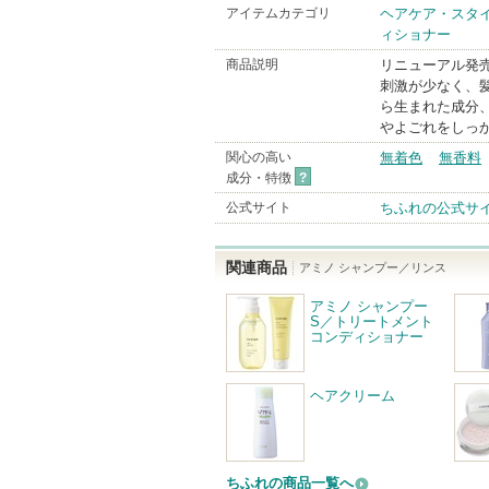
ちふれ
アイテムカテゴリ
ヘアケア・スタ
ィショナー
BrandInfo
商品説明
リニューアル発
刺激が少なく、
ら生まれた成分
やよごれをしっ
関心の高い
無着色
無香料
成分・特徴
?
公式サイト
ちふれの公式サ
関連商品
アミノ シャンプー／リンス
アミノ シャンプー
S／トリートメント
コンディショナー
ヘアクリーム
ちふれの商品一覧へ