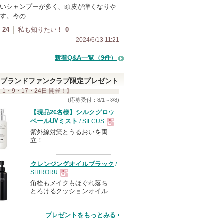
いシャンプーが多く、頭皮が痒くなりや
す。今の…
24
私も知りたい！
0
2024/6/13 11:21
新着Q&A一覧（9件）
ブランドファンクラブ限定プレゼント
 1・9・17・24日 開催！】
(応募受付：8/1～8/8)
【現品20名様】シルクグロウ
ベールUVミスト
/ SILCUS
紫外線対策とうるおいを両
現
立！
品
クレンジングオイルブラック
/
SHIRORU
角栓もメイクもほぐれ落ち
現
とろけるクッションオイル
品
プレゼントをもっとみる