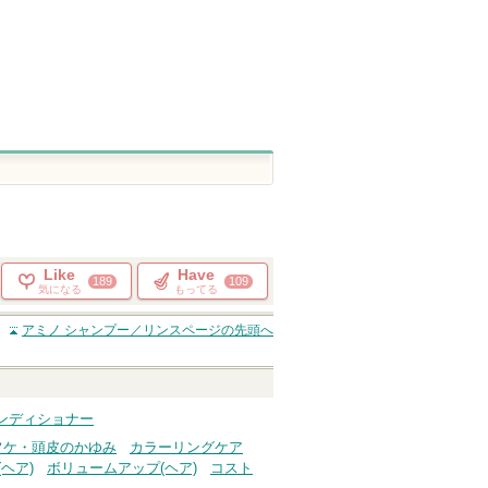
ショッピ
のお知らせがあ
トへ
ショッピン
ります
グサイト
グサイトへ
Like
Have
189
109
気になる
もってる
アミノ シャンプー／リンス
ページの先頭へ
ンディショナー
フケ・頭皮のかゆみ
カラーリングケア
ヘア)
ボリュームアップ(ヘア)
コスト