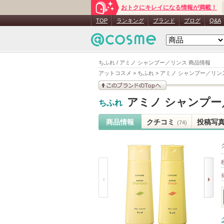
おトクにキレイになる情報が満載！
TOP
ランキング
ブランド
ブログ
Q&A
ちふれ / アミノ シャンプー／リンス 商品情報
アットコスメ
>
ちふれ
>
アミノ シャンプー／リン
このブランドの情報を
アミノ シャンプー
ちふれ
見る
商品情報
クチコミ
投稿写
(74)
prev
next