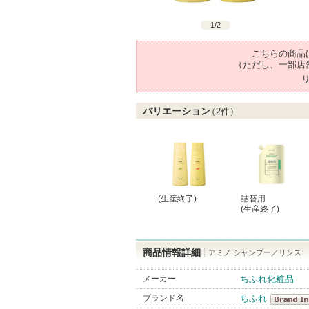
1
/
2
こちらの商品
（ただし、一部店
バリエーション
（
2
件）
(生産終了)
詰替用
(生産終了)
商品情報詳細
アミノ シャンプー／リンス
メーカー
ちふれ化粧品
ブランド名
ちふれ