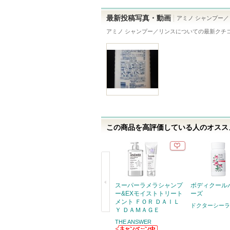
バ
ー
最新投稿写真・動画
アミノ シャンプー／
に
アミノ シャンプー／リンス
についての最新クチ
お
気
に
入
り
登
録
この商品を高評価している人のオススメ
さ
れ
て
い
ま
スーパーラメラシャンプ
ボディクール
す
ー&EXモイストトリート
ーズ
メント ＦＯＲ ＤＡＩＬ
ドクターシーラ
Ｙ ＤＡＭＡＧＥ
戻
THE ANSWER