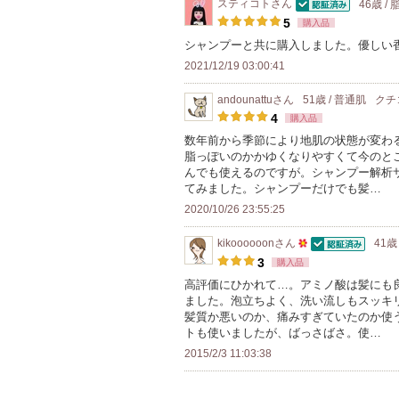
スティコト
さん
46歳 /
り
認証済
5
購入品
登
シャンプーと共に購入しました。優しい
録
2021/12/19 03:00:41
さ
andounattu
さん
51歳 / 普通肌
クチ
れ
4
購入品
て
数年前から季節により地肌の状態が変わ
い
脂っぽいのかかゆくなりやすくて今のと
ま
んでも使えるのですが。シャンプー解析
す
てみました。シャンプーだけでも髪…
2020/10/26 23:55:25
kikoooooon
さん
41歳
認証済
50
3
購入品
人
高評価にひかれて…。アミノ酸は髪にも
ました。泡立ちよく、洗い流しもスッキ
以
髪質か悪いのか、痛みすぎていたのか使
上
トも使いましたが、ばっさばさ。使…
の
2015/2/3 11:03:38
メ
ン