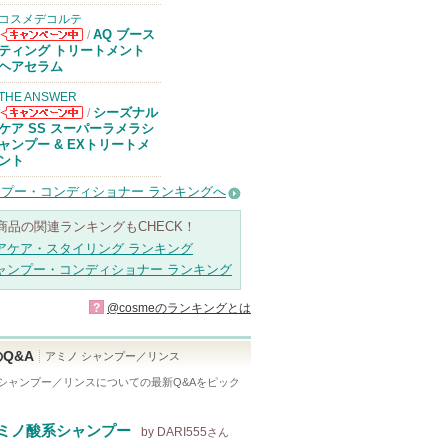
コスメデコルテ
AQ ブース
/
コスメデコルテ
ティング トリートメント
からのお知らせ
ヘアセラム
があります
THE ANSWER
シーズナル
/
THE ANSWER
ケア SS スーパーラメラシ
からのお知らせ
ャンプー & EXトリートメ
があります
ント
プー・コンディショナー ランキングへ
商品の関連ランキングもCHECK！
アケア・スタイリング ランキング
ャンプー・コンディショナー ランキング
?
@cosmeのランキングとは
Q&A
アミノ シャンプー／リンス
 シャンプー／リンス
についての最新Q&Aをピック
！
ミノ酸系シャンプー
by DARI555
さん