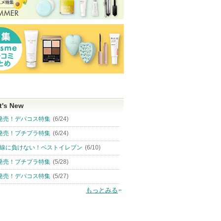
t's New
発売！デパコス特集
(6/24)
発売！プチプラ特集
(6/24)
線に負けない！ベストイレブン
(6/10)
発売！プチプラ特集
(5/28)
発売！デパコス特集
(5/27)
もっとみる