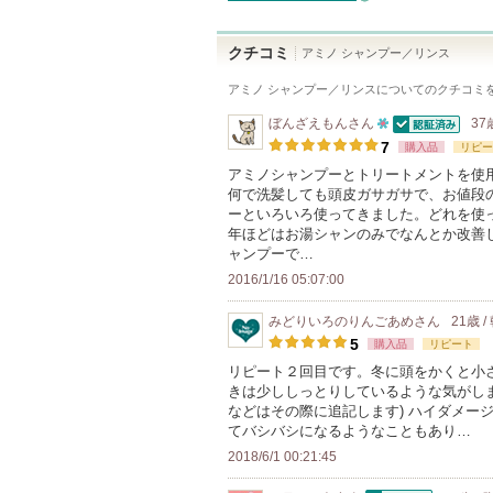
クチコミ
アミノ シャンプー／リンス
アミノ シャンプー／リンス
についてのクチコミ
ぼんざえもん
さん
37
認証済
10
7
購入品
リピー
人
アミノシャンプーとトリートメントを使
何で洗髪しても頭皮ガサガサで、お値段
以
ーといろいろ使ってきました。どれを使
上
年ほどはお湯シャンのみでなんとか改善
の
ャンプーで…
メ
2016/1/16 05:07:00
ン
みどりいろのりんごあめ
さん
21歳 
バ
5
購入品
リピート
ー
リピート２回目です。冬に頭をかくと小
に
きは少ししっとりしているような気がし
お
などはその際に追記します) ハイダメー
てバシバシになるようなこともあり…
気
2018/6/1 00:21:45
に
入