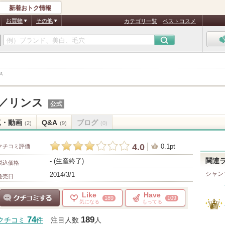
新着おトク情報
お買物
その他
カテゴリ一覧
ベストコスメ
ス
／リンス
公式
真・動画
Q&A
ブログ
(2)
(9)
(0)
4.0
0.1pt
クチコミ評価
- (生産終了)
関連
税込価格
シャン
2014/3/1
発売日
Like
Have
189
109
気になる
もってる
クチコミする
74
189
クチコミ
件
注目人数
人