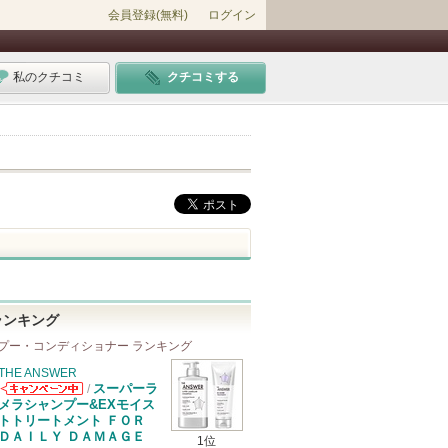
会員登録(無料)
ログイン
私のクチコミ
クチコミする
ランキング
プー・コンディショナー ランキング
THE ANSWER
スーパーラ
/
THE ANSWER
メラシャンプー&EXモイス
からのお知らせ
トトリートメント ＦＯＲ
があります
ＤＡＩＬＹ ＤＡＭＡＧＥ
1位