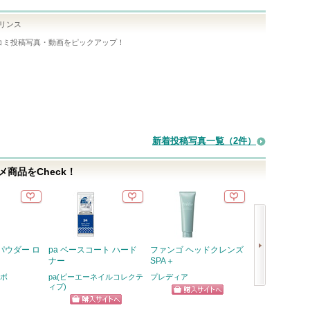
リンス
コミ投稿写真・動画をピックアップ！
新着投稿写真一覧（2件）
商品をCheck！
パウダー ロ
pa ベースコート ハード
ファンゴ ヘッドクレンズ
シルキーバーム
ナー
SPA＋
ク
ボ
pa(ピーエーネイルコレクテ
プレディア
アディクション
ィブ)
次
ショッピン
ショッ