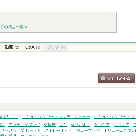
へ
ショッピン
グサイトへ
グサイ
グサイトへ
ドの商品一覧へ
真・動画
Q&A
ブログ
(2)
(9)
(0)
クチコミする
タイリング
ちふれ シャンプー・コンディショナー
ちふれ シャンプー・コ
感肌
アンチエイジング
爽快感
ツヤ
香りがよい
育毛ケア
地肌ケア
さらさら
髪 しっとり
ストレートヘア
ウェーブヘア
ボリュームダウン(