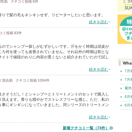
 脂性肌
クチコミ投稿
6
件
香りで髪の毛もキシキシせず、リピーターしたいと思います。
続きを読む
コミ投稿
83
件
るのでシャンプー探しがむずかしいです。汗をかく時期は頭皮が
ころ何を使っても改善されていません。それ以外の時期は割とな
サイトで値段のわりに内容が悪くないと紹介されていたので試し
Wha
続きを読む
7月
7月
 / 混合肌
クチコミ投稿
1004
件
紫外
良さそうだし！とシャンプーとトリートメントのセットで購入し
6月
リ洗えます。香りも穏やかでストレスフリーな感じ。ただ…私の
う事にギシギシになっていきました。同シリーズのトリートメン
6月
続きを読む
新着クチコミ一覧
（74件）