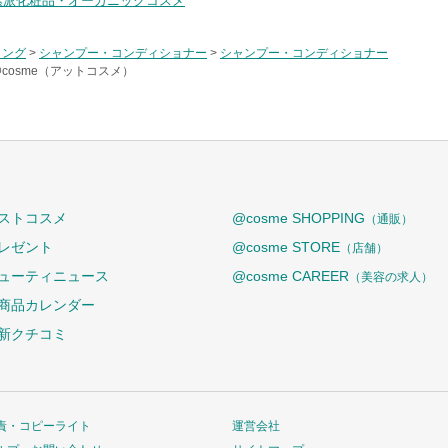
然派化粧品・オーガニックコスメ
リング
>
シャンプー・コンディショナー
>
シャンプー・コンディショナー
@cosme（アットコスメ）
ストコスメ
@cosme SHOPPING
（通販）
レゼント
@cosme STORE
（店舗）
ューティニュース
@cosme CAREER
（美容の求人）
商品カレンダー
新クチコミ
責・コピーライト
運営会社