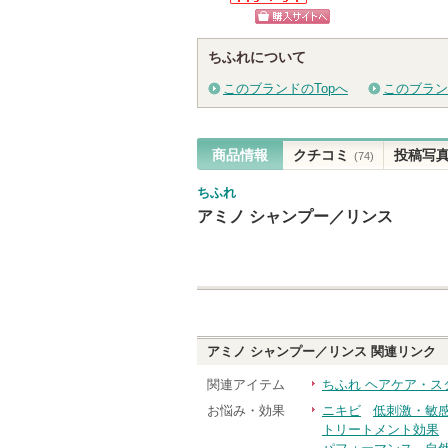
る
THE ANSWERか
らのお知らせが
ショッピン
あります
ちふれについて
グサイトへ
このブランドのTopへ
このブラン
商品情報
クチコミ
投稿写
(74)
ちふれ
アミノ シャンプー／リンス
アミノ シャンプー／リンス
関連リンク
関連アイテム
ちふれ ヘアケア・ス
お悩み・効果
ニキビ
低刺激・敏
トリートメント効果