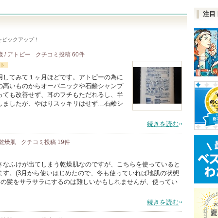
注目
をピックアップ！
歳 / アトピー
クチコミ投稿
60
件
ト
用してみて１ヶ月ほどです。アトピーの為に
の高いものからオーバニックや石鹸シャンプ
っても改善せず、耳のフチもただれるし、半
しましたが、やはりスッキリはせず…石鹸シ
続きを読む
/ 乾燥肌
クチコミ投稿
19
件
さなふけが出てしまう乾燥肌なのですが、こちらを使っていると
ます。(3月から使いはじめたので、冬も使っていれば地肌の状態
ジの髪をサラサラにするのは難しいかもしれませんが、使ってい
続きを読む