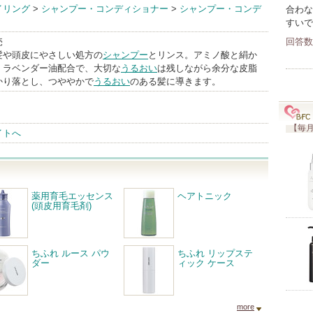
イリング
>
シャンプー・コンディショナー
>
シャンプー・コンデ
合わな
すいで
売
回答数
髪や頭皮にやさしい処方の
シャンプー
とリンス。アミノ酸と絹か
、ラベンダー油配合で、大切な
うるおい
は残しながら余分な皮脂
かり落とし、つややかで
うるおい
のある髪に導きます。
【毎月
イトへ
薬用育毛エッセンス
ヘアトニック
(頭皮用育毛剤)
ちふれ ルース パウ
ちふれ リップステ
ダー
ィック ケース
more