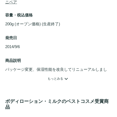
ニベア
容量・税込価格
200g (オープン価格) (生産終了)
発売日
2014/9/6 
商品説明
パッケージ変更、保湿性能を改良してリニューアルしまし
た。Deep&Long-lasting Moisture処方採用。乾燥などの外的
もっとみる
環境から肌を守って肌本来の
うるおい
を保つボディ用
乳液
。
コクのあるしっとりタイプ。
ボディローション・ミルクのベストコスメ受賞商
品