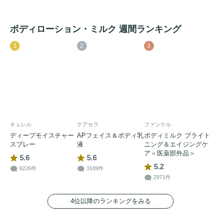
ボディローション・ミルク 週間ランキング
1
2
3
キュレル
ケアセラ
ファンケル
ディープモイスチャー
APフェイス＆ボディ乳
ボディミルク ブライト
スプレー
液
ニング＆エイジングケ
ア＜医薬部外品＞
5.6
5.6
5.2
9226件
3189件
2971件
4位以降のランキングをみる