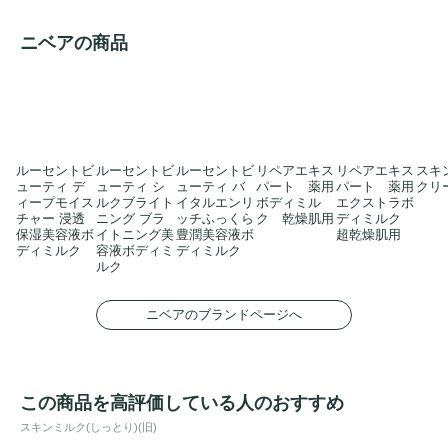
ニベアの商品
ルーセントビ
ルーセントビ
ルーセントビ
リペアエキス
リペアエキス
スキ
ューティ デ
ューティ シ
ューティ バ
パート 薬用
パート 薬用
クリ
ィープモイス
ルクブライト
イタルエンリ
ボディミル
エクストラボ
チャー 浸透
ニング ブラ
ッチふっくら
ク 乾燥肌用
ディミルク
保湿美容液ボ
イトニング美
豊潤美容液ボ
超乾燥肌用
ディミルク
容液ボディミ
ディミルク
ルク
ニベアのブランドページへ
この商品を高評価している人のおすすめ
スキンミルク(しっとり)(旧)