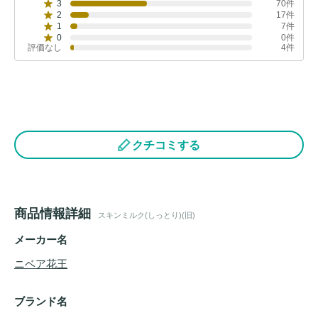
3
70件
2
17件
1
7件
0
0件
評価なし
4件
クチコミする
商品情報詳細
スキンミルク(しっとり)(旧)
メーカー名
ニベア花王
ブランド名