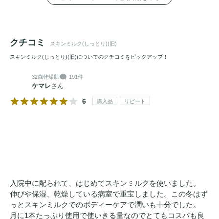
クチコミ
スキンミルク(しっとり)(旧)
スキンミルク(しっとり)(旧)についてのクチコミをピックアップ！
32歳
乾燥肌
191件
ケマレ
さん
6
購入品
リピート
入院中に配られて、はじめてスキンミルクを使いました。
伸びや保湿、乾燥している病室で重宝しました。この冬はず
っとスキンミルクでのボディーケアで潤いも十分でした。
月に1本たっぷり使用で使いきる量なのでとてもコスパも良