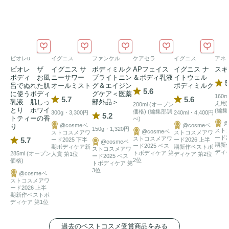
ビオレu
イグニス
ファンケル
ケアセラ
イグニス
アネ
ビオレ ザ
イグニス サ
ボディミルク
APフェイス
イグニス ナ
スキ
ボディ お風
ニーサワー
ブライトニン
＆ボディ乳液
イトウェル
5
呂でぬれた肌
オールミスト
グ＆エイジン
ボディミルク
5.6
に使うボディ
グケア＜医薬
160
5.7
5.6
乳液 肌しっ
部外品＞
え用)
200ml (オープン
とり ホワイ
(編集
価格) (編集部調
300g・3,300円
240ml・4,400円
5.2
トティーの香
べ)
@
@cosmeベ
@cosmeベ
り
150g・1,320円
スト
@cosmeベ
ストコスメアワ
ストコスメアワ
ード2
ストコスメアワ
5.7
ード2025 下半
ード2026 上半
@cosmeベ
期新
ード2025 ベス
期ボディケア新
期新作ベストボ
ストコスメアワ
ディ
トボディケア 第
285ml (オープン
人賞 第1位
ディケア 第2位
ード2025 ベス
2位
価格)
トボディケア 第
3位
@cosmeベ
ストコスメアワ
ード2026 上半
期新作ベストボ
ディケア 第1位
過去のベストコスメ受賞商品をみる