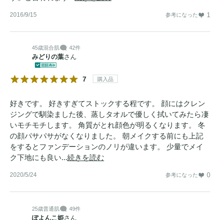
2016/9/15
1
参考になった
45歳
混合肌
42件
みどりの葉
さん
7
購入品
好きです。 好きすぎてストックする程です。 顔にはクレン
ジングで馴染ました後、蒸しタオルで優しく拭いてみたら凄
いモチモチします。 角質がとれ顔色が明るくなります。 冬
の顔パサパサがなくなりました。 朝メイクする前にも上記
をするとファンデーションのノリが違います。 少量でメイ
ク下地にも良い...
続きを読む
2020/5/24
0
参考になった
25歳
普通肌
49件
ぽよんこ姫
さん