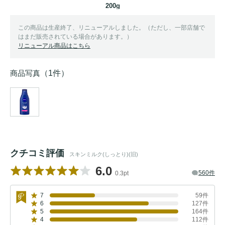
200g
この商品は生産終了、リニューアルしました。（ただし、一部店舗で
はまだ販売されている場合があります。）
リニューアル商品はこちら
商品写真
（1件）
クチコミ評価
スキンミルク(しっとり)(旧)
6.0
560件
0.3pt
7
59件
6
127件
5
164件
4
112件