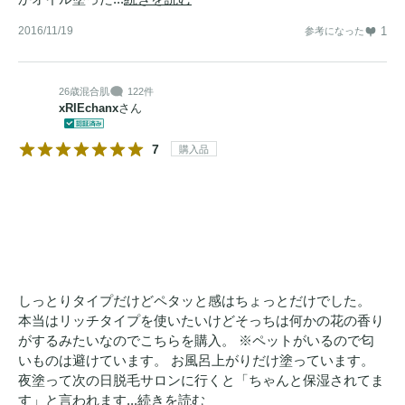
2016/11/19
1
参考になった
26歳
混合肌
122件
xRIEchanx
さん
7
購入品
しっとりタイプだけどペタッと感はちょっとだけでした。
本当はリッチタイプを使いたいけどそっちは何かの花の香り
がするみたいなのでこちらを購入。 ※ペットがいるので匂
いものは避けています。 お風呂上がりだけ塗っています。
夜塗って次の日脱毛サロンに行くと「ちゃんと保湿されてま
す」と言われます...
続きを読む