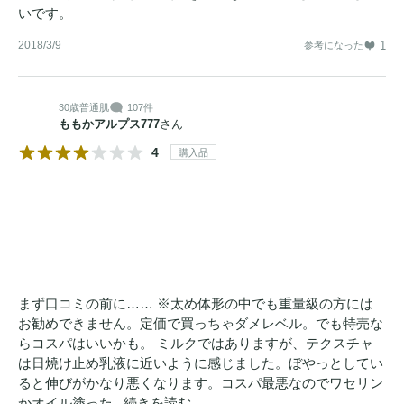
いです。
2018/3/9
1
参考になった
30歳
普通肌
107件
ももかアルプス777
さん
4
購入品
まず口コミの前に…… ※太め体形の中でも重量級の方には
お勧めできません。定価で買っちゃダメレベル。でも特売な
らコスパはいいかも。 ミルクではありますが、テクスチャ
は日焼け止め乳液に近いように感じました。ぼやっとしてい
ると伸びがかなり悪くなります。コスパ最悪なのでワセリン
かオイル塗った...
続きを読む