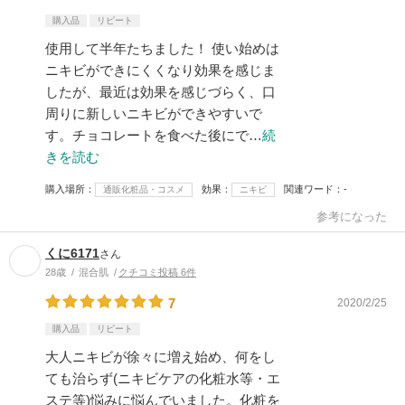
購入品
リピート
使用して半年たちました！ 使い始めは
ニキビができにくくなり効果を感じま
したが、最近は効果を感じづらく、口
周りに新しいニキビができやすいで
す。チョコレートを食べた後にで…
続
きを読む
購入場所
効果
関連ワード
-
通販化粧品・コスメ
ニキビ
参考になった
くに6171
さん
28歳
混合肌
クチコミ投稿 6件
7
2020/2/25
購入品
リピート
大人ニキビが徐々に増え始め、何をし
ても治らず(ニキビケアの化粧水等・エ
ステ等)悩みに悩んでいました。化粧を