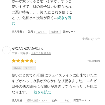
赤みが減ってると思いますが、ずっと
使いすぎて、肌の調子はいい時もあれ
ば悪い時も、、、笑 ただこれを使うこ
とで、化粧水の浸透が良く…
続きを読
む
購入場所
-
効果
関連ワード
-
ニキビ
低刺激
参考になった
かなだいだいかな
さん
37歳
乾燥肌
クチコミ投稿 1件
5
2020/10/4
購入品
リピート
使いはじめて2.3日目にフェイスラインに出来ていたニ
キビがへっこみ肌が滑らかになり驚きました。 ニキビ
以外の他の部分にも潤いが浸透して もっちりした肌に
なります。 …
続きを読む
購入場所
効果
関連ワード
-
通販化粧品・コスメ
ニキビ