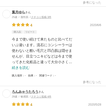
参考になった
葉月ゆら
さん
25歳
脂性肌
クチコミ投稿 3件
4
2020/6/6
購入品
リピート
今まで使い続けて来たものと比べてだ
いぶ違います。流石にコンシーラーは
使わないと酷い毛穴と凹凸肌は隠せま
せんが、目立つニキビなどは今まで使
ってきた化粧品と違って大分小さく…
続きを読む
購入場所
-
効果
-
関連ワード
-
参考になった
ろんみゃうたろう
さん
28歳
敏感肌
クチコミ投稿 4件
4
2020/5/28