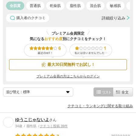
全肌質
普通肌
乾燥肌
脂性肌
混合肌
敏感肌
ア
購入者のクチコミ
詳細絞り込み
プレミアム会員限定
気になる
おすすめ度
別にクチコミをチェック！
最大30日間無料でお試し！
プレミアム会員の方はこちらからログイン
並び替え：
リスト
全文
クチコミ・ランキングに関する取り組み
ゆうこじゃないよ
さん
34歳
脂性肌
クチコミ投稿 39件