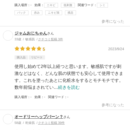
購入場所
-
効果
関連ワード
ニキビ
低刺激
シミ
パック
赤み
ニキビ痕
残念
参考になった
ジャムおじちゃん
さん
33歳
敏感肌
クチコミ投稿 3件
5
2023/9/24
購入品
リピート
使用し始めて2年以上経つと思います。敏感肌ですが刺
激などはなく、どんな肌の状態でも安心して使用できま
す。これを塗ったあとに化粧水をするとモチモチです。
数年前悩まされてい…
続きを読む
購入場所
-
効果
-
関連ワード
-
参考になった
オードリーヘップバーン？
さん
58歳
乾燥肌
クチコミ投稿 39件