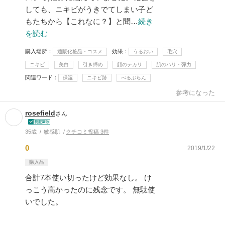
しても、ニキビがうきでてしまい子ど
もたちから【これなに？】と聞…
続き
を読む
購入場所
効果
通販化粧品・コスメ
うるおい
毛穴
ニキビ
美白
引き締め
顔のテカリ
肌のハリ・弾力
関連ワード
保湿
ニキビ跡
べるぶらん
参考になった
rosefield
さん
35歳
敏感肌
クチコミ投稿 3件
0
2019/1/22
購入品
合計7本使い切ったけど効果なし。 け
っこう高かったのに残念です。 無駄使
いでした。