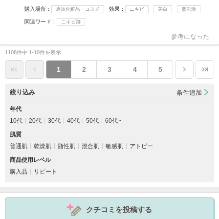
購入場所
効果
通販化粧品・コスメ
ニキビ
美白
低刺激
関連ワード
ニキビ跡
参考になった
1108件中 1-10件を表示
1
2
3
4
5
絞り込み
条件追加
年代
10代
20代
30代
40代
50代
60代~
肌質
普通肌
乾燥肌
脂性肌
混合肌
敏感肌
アトピー
商品使用レベル
購入品
リピート
クチコミを投稿する