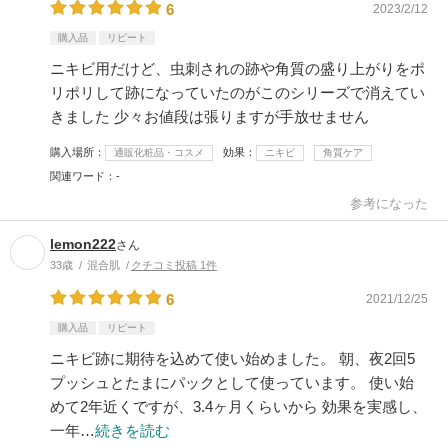
6
2023/2/12
購入品
リピート
ニキビ用だけど、虫刺されの跡や角質の盛り上がりをポ
リポリして跡になっていたのがこのシリーズで消えてい
きました 少々お値段は張りますが手放せません
購入場所
効果
通販化粧品・コスメ
ニキビ
角質ケア
関連ワード
-
参考になった
lemon222
さん
33歳
混合肌
クチコミ投稿 1件
6
2021/12/25
購入品
リピート
ニキビ跡に期待を込めて使い始めました。 朝、夜2回5
プッシュとたまにパックとして使っています。 使い始
めて2年近くですが、3.4ヶ月くらいから 効果を実感し、
一年…
続きを読む