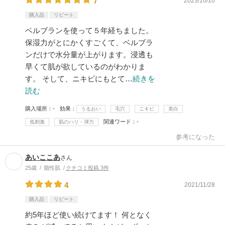
7
2023/10/10
購入品
リピート
ベルブランを使って５年経ちました。
保湿力がとにかくすごくて、ベルブラ
ンだけで水分量が上がります。浸透も
早くて肌が欲しているのがわかりま
す。 そして、ニキビにもとて…
続きを
読む
購入場所
-
効果
うるおい
毛穴
ニキビ
美白
関連ワード
-
低刺激
肌のハリ・弾力
参考になった
あいここあ
さん
25歳
脂性肌
クチコミ投稿 3件
4
2021/11/28
購入品
リピート
約5年ほど使い続けてます！ 何となく