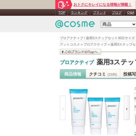
おトクにキレイになる情報が満載！
TOP
ランキング
ブランド
ブログ
Q&A
プロアクティブ / 薬用3ステップセット30日サイズ
アットコスメ
>
プロアクティブ
>
薬用3ステップセ
このブランドの情報を
薬用3ステッ
プロアクティブ
見る
商品情報
クチコミ
投稿写
(2185)
prev
next