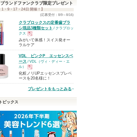
ブランドファンクラブ限定プレゼント
 1・9・17・24日 開催！】
(応募受付：8/9～8/16)
クラプロックスの定番歯ブラ
シ現品3種類セット
/ クラプロッ
クス
みがいて体感！スイス発オー
現
ラルケア
VDL ピンクP エッセンスベ
品
ース
/ VDL（ヴィ・ディー・エ
ル）
化粧ノリUPエッセンスプレベ
現
ースを20名様に！
プレゼントをもっとみる
品
トピックス