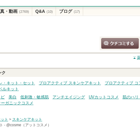
真・動画
Q&A
ブログ
(2769)
(10)
(17)
クチコミする
ンク
レ・キット・セット
プロアクティブ スキンケアキット
プロアクティブ コ
ベルキット
キビ
美白
低刺激・敏感肌
アンチエイジング
UVカットコスメ
肌のハリ
オーガニックコスメ
セット
>
スキンケアキット
 -
@cosme（アットコスメ）