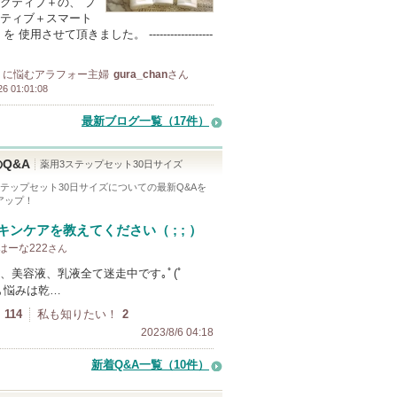
クティブ＋の、 プ
ティブ＋スマート
 使用させて頂きました。 ------------------
ミに悩むアラフォー主婦
gura_chan
さん
26 01:01:08
最新ブログ一覧（17件）
Q&A
薬用3ステップセット30日サイズ
ステップセット30日サイズ
についての最新Q&Aを
アップ！
キンケアを教えてください（ ; ; ）
 はーな222
さん
、美容液、乳液全て迷走中です｡ﾟ(ﾟ
)ﾟ｡悩みは乾…
114
私も知りたい！
2
2023/8/6 04:18
新着Q&A一覧（10件）