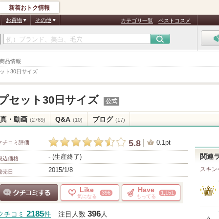
新着おトク情報
お買物
その他
カテゴリ一覧
ベストコスメ
 商品情報
ット30日サイズ
プセット30日サイズ
公式
真・動画
Q&A
ブログ
(2769)
(10)
(17)
5.8
0.1pt
クチコミ評価
- (生産終了)
関連
税込価格
スキン
2015/1/8
発売日
Like
Have
396
1,151
気になる
もってる
クチコミする
2185
396
クチコミ
件
注目人数
人