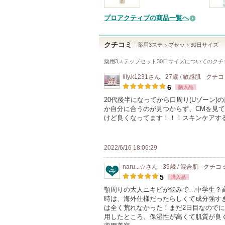
プロアクティブの商品一覧へ
クチコミ
薬用3ステップセット30日サイズ
薬用3ステップセット30日サイズ
についてのクチ
lily.k1231
さん
27歳 / 敏感肌
クチコ
6
購入品
20代後半になってから口周り(Uゾーン
か自分に合うのが見つからず、CMを見
けど良くなってます！！！スキンケアする
2022/6/16 18:06:29
naru...☆
さん
39歳 / 混合肌
クチコ
5
購入品
顎周りの大人ニキビが悩みで…中学生？
時は、海外仕様だったらしくて成分強す
は全く荒れなかった！まだ2日目なので
用したところ、保湿性が高くて肌質が良