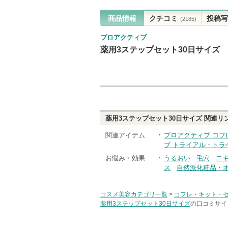
商品情報
クチコミ
投稿写
(2185)
プロアクティブ
薬用3ステップセット30日サイズ
薬用3ステップセット30日サイズ
関連リ
関連アイテム
プロアクティブ コフ
ブ トライアル・トラ
お悩み・効果
うるおい
毛穴
ニ
ス
自然派化粧品・
コスメ美容カテゴリ一覧
>
コフレ・キット・
薬用3ステップセット30日サイズ
の口コミサイト