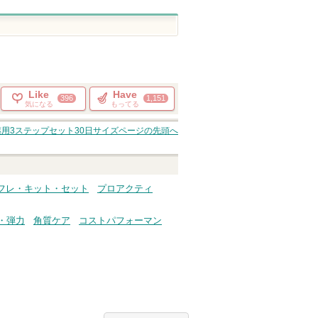
Like
Have
396
1,151
気になる
もってる
薬用3ステップセット30日サイズ
ページの先頭へ
フレ・キット・セット
プロアクティ
・弾力
角質ケア
コストパフォーマン