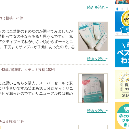
続きを読む
コミ投稿
376
件
ものは全然別のものなのか調べてみましたが
時期って女の子ならあると思うんですが、私
プロアクティブって私が小さい頃からずーっとニ
て。丁度よくサンプルが手元にあったので、思
続きを読む
43歳 / 乾燥肌
クチコミ投稿
152
件
にと思いこちらを購入。スーパーセールで安
より小さいですね笑まあ30日分だから！リニ
キビが減ったのですがリニューアル後は初め
続きを読む
チコミ投稿
44
件