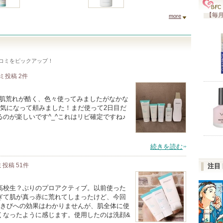
【毎月
more
コミをピックアップ！
ミ投稿
2
件
)の肌荒れが酷く、色々使ってみましたがなかな
て気になって頼みました！まだ使って2日目だ
のが楽しいです^_^これはリピ確定ですね♪
続きを読む
ミ投稿
51
件
注目
高校生？ぶりのプロアクティブ。以前使った
ぎて肌が真っ赤に荒れてしまったけど、今回
にきびへの効果はわかりませんが、肌全体に使
くなったように感じます。使用したのは洗顔&