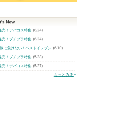
t's New
発売！デパコス特集
(6/24)
発売！プチプラ特集
(6/24)
線に負けない！ベストイレブン
(6/10)
発売！プチプラ特集
(5/28)
発売！デパコス特集
(5/27)
もっとみる