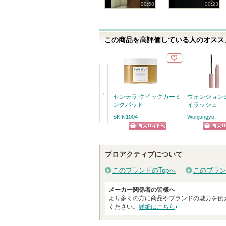
00:58
00:23
この商品を高評価している人のオススメ
センテラ クイックカーミ
ウォンジョン
ングパッド
イラッシュ
SKIN1004
Wonjungyo
戻
ショッピン
ショッ
る
グサイトへ
グサイ
プロアクティブについて
このブランドのTopへ
このブラン
メーカー関係者の皆様へ
より多くの方に商品やブランドの魅力を伝
ください。
詳細はこちら