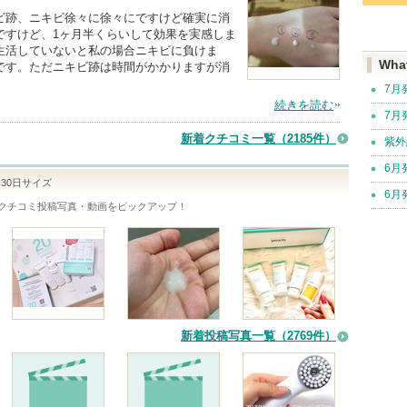
ビ跡、ニキビ徐々に徐々にですけど確実に消
ですけど、1ヶ月半くらいして効果を実感しま
生活していないと私の場合ニキビに負けま
Wha
です。ただニキビ跡は時間がかかりますが消
7月
続きを読む
7月
新着クチコミ一覧
（2185件）
紫外
6月
30日サイズ
6月
クチコミ投稿写真・動画をピックアップ！
新着投稿写真一覧（2769件）