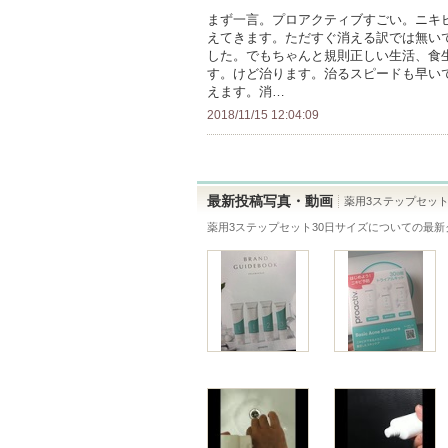
ー
録
まず一言。プロアクティブすごい。ニキ
に
えてきます。ただすぐ消える訳では無い
さ
お
した。でもちゃんと規則正しい生活、食
れ
す。けど治ります。治るスピードも早い
気
て
えます。消…
に
い
2018/11/15 12:04:09
入
ま
り
す
登
録
最新投稿写真・動画
薬用3ステップセット
さ
薬用3ステップセット30日サイズ
についての最新
れ
て
い
ま
す