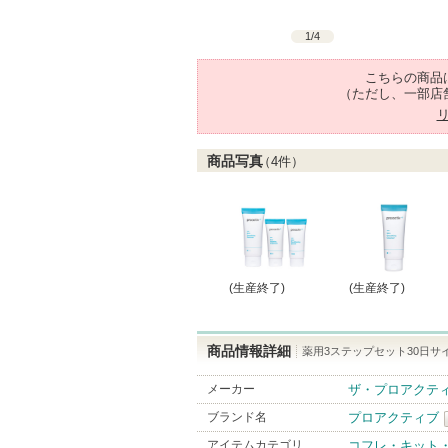
1
/
4
こちらの商品
（ただし、一部店
商品写真
（
4
件）
(生産終了)
(生産終了)
商品情報詳細
薬用3ステップセット30日サ
メーカー
ザ・プロアクテ
ブランド名
プロアクティブ
アイテムカテゴリ
コフレ・キット