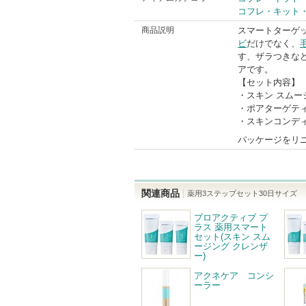
コフレ・キット
商品説明
スマートターゲ
ビ
だけでなく、
す、ザラつきなど
アです。
【セット内容】
・スキン スムージ
・ポアターゲテ
・スキンコンディ
パッケージをリ
関連商品
薬用3ステップセット30日サイズ
プロアクティブ プ
ラス 薬用スマート
セット(スキン スム
ージング クレンザ
ー)
アクネケア コンシ
ーラー