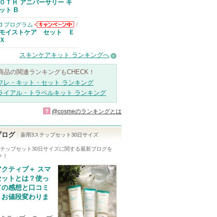
０ＴＨ アニバーサリー キ
ット B
d プログラム
/
d プログラムか
モイストケア セット Ｅ
らのお知らせが
Ｘ
あります
スキンケアキット ランキングへ
商品の関連ランキングもCHECK！
フレ・キット・セット ランキング
ライアル・トラベルキット ランキング
?
@cosmeのランキングとは
ブログ
薬用3ステップセット30日サイズ
ステップセット30日サイズ
に関する最新ブログを
ク！
アクティブ＋ スマ
セットとは？使っ
ての感想と口コミ
｜お値段変わりま
。