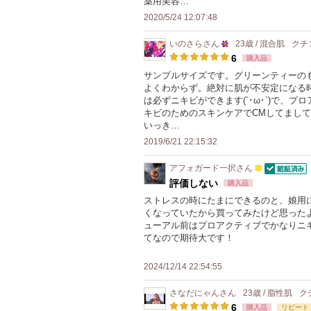
薬用美容…
2020/5/24 12:07:48
いのさら
さん
23歳 / 混合肌
クチ
25
6
購入品
人
サンプルサイズです。グリーンティーの
よくわからず。絶対に肌が不安定になる
以
は必ずニキビができます(´･ω･`)で、
上
キビのためのスキンケアでCMしてまし
の
いっき…
メ
2019/6/21 22:15:32
ン
アフォガード一択
さん
バ
認証済
100
評価しない
購入品
ー
人
ストレスの時にたまにできるのと、娘用
に
くなっていたから買ってみたけど思った
以
お
ューアル前はプロアクティブでかなりニ
上
てなので期待大です！
気
の
に
メ
2024/12/14 22:54:55
入
ン
り
さなだにゃん
さん
23歳 / 脂性肌
ク
バ
登
6
購入品
リピート