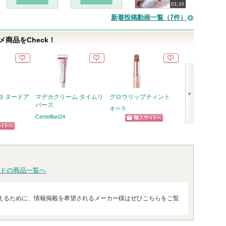
01:36
新着投稿動画一覧（7件）
商品をCheck！
ヨ ヌードア
マデカクリーム タイムリ
グロウリップティント
フィー リップ
バース
ク ブラーリー
オペラ
ト
Centellian24
fwee(フィー)
ショッピン
次
ピン
グサイトへ
へ
ショッ
トへ
グサイ
ドの商品一覧へ
えるために、情報掲載を希望されるメーカー様はぜひこちらをご覧