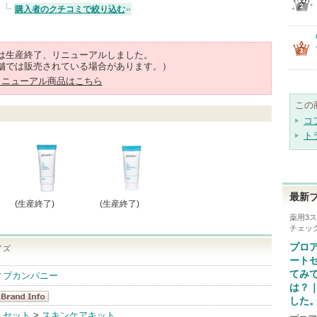
購入者のクチコミで絞り込む
は生産終了、リニューアルしました。
舗では販売されている場合があります。）
リニューアル商品はこちら
この
コ
ト
最新
(生産終了)
(生産終了)
薬用3
チェッ
プロ
イズ
ート
てみ
ィブカンパニー
は？
した
プロアクティ
・セット
>
スキンケアキット