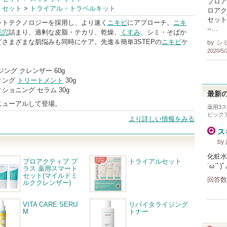
プロア
・セット
>
トライアル・トラベルキット
ブ BrandInfo
ロアク
セット を
ットテクノロジーを採用し、より速く
ニキビ
にアプローチ。
ニキ
--…
毛穴
詰まり、過剰な皮脂・テカリ、乾燥、
くすみ
、シミ・そばか
さまざまな肌悩みも同時にケア。先進＆簡単3STEPの
ニキビ
ケ
by
シ
2020/5/
ング クレンザー 60g
ィング
トリートメント
30g
ショニング セラム 30g
最新の
ニューアルして登場。
薬用3
ピック
より詳しい情報をみる
ス
by
化粧水
プロアクティブ プ
トライアルセット
´ω`ﾟ
ラス 薬用スマート
セット(マイルドミ
回答数
ルククレンザー)
VITA CARE SERU
リバイタライジング
M
トナー