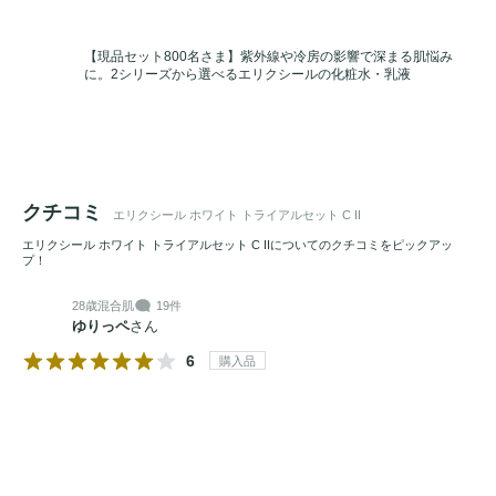
【現品セット800名さま】紫外線や冷房の影響で深まる肌悩み
に。2シリーズから選べるエリクシールの化粧水・乳液
クチコミ
エリクシール ホワイト トライアルセット C II
エリクシール ホワイト トライアルセット C IIについてのクチコミをピックアッ
プ！
28歳
混合肌
19件
ゆりっペ
さん
6
購入品