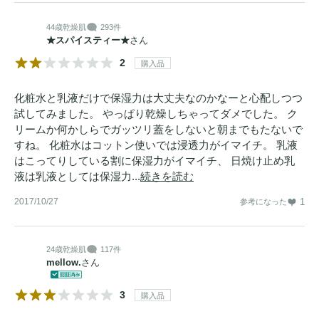
44歳
乾燥肌
293件
★スパイスティー★
さん
2
購入品
化粧水と乳液だけで保湿力は大丈夫なのかなーと心配しつつ
試してみました。 やっぱり乾燥しちゃってダメでした。 ク
リームか何かしらでガッツリ蓋をしないと朝までもたないで
すね。 化粧水はコットン使いでは浸透力がイマイチ。 乳液
はこってりしている割に保湿力がイマイチ、 日焼け止め乳
液は乳液としては保湿力...
続きを読む
2017/10/27
1
参考になった
24歳
乾燥肌
117件
mellow.
さん
3
購入品