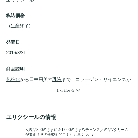
税込価格
- (生産終了)
発売日
2016/3/21 
商品説明
化粧水
から日中用美容
乳液
まで、コラーゲン・サイエンスか
ら生まれたエリクシールの
美白
＆エイジングケアをセットで
もっとみる
１週間たっぷりお試しいただける、ワタシプラス限定のセッ
トです。

【セット内容】

エリクシールの情報
・クリアローション C II 30ml　

・デーケアレボリューション C+ 5ml　

＼現品800名さまに＆1,000名さまWチャンス／名品Vクリーム
が進化！その全貌をどこよりも早くレポ♪
・クリアエマルジョン C II 18ml