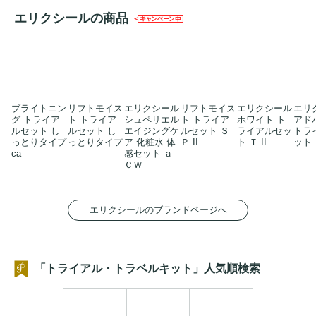
エリクシールの商品
ブライトニン
リフトモイス
エリクシール
リフトモイス
エリクシール
エリ
グ トライア
ト トライア
シュペリエル
ト トライア
ホワイト ト
アド
ルセット し
ルセット し
エイジングケ
ルセット Ｓ
ライアルセッ
トラ
っとりタイプ
っとりタイプ
ア 化粧水 体
Ｐ II
ト Ｔ II
ット Ｔ
ca
感セット ａ
ＣＷ
エリクシールのブランドページへ
「トライアル・トラベルキット」人気順検索