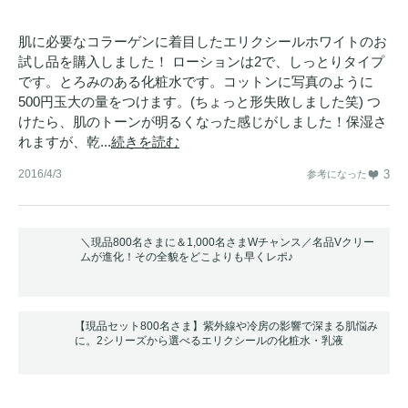
肌に必要なコラーゲンに着目したエリクシールホワイトのお
試し品を購入しました！ ローションは2で、しっとりタイプ
です。とろみのある化粧水です。コットンに写真のように
500円玉大の量をつけます。(ちょっと形失敗しました笑) つ
けたら、肌のトーンが明るくなった感じがしました！保湿さ
れますが、乾...
続きを読む
2016/4/3
3
参考になった
＼現品800名さまに＆1,000名さまWチャンス／名品Vクリー
ムが進化！その全貌をどこよりも早くレポ♪
【現品セット800名さま】紫外線や冷房の影響で深まる肌悩み
に。2シリーズから選べるエリクシールの化粧水・乳液