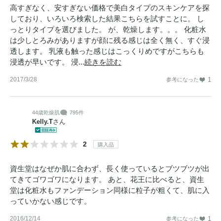
高すぎなく、安すぎない価格で美白タイプのスキンケアを探
しており、いろいろ検索した結果こちらを試すことに。 し
っとりタイプを選びました。 が、乾燥します。。。 化粧水
は少しとろみがありますが顔に残る感じは全く無く、すぐ浸
透します。 乳液も触った感じはこっくりめですがこちらも
浸透が早いです。 浸...
続きを読む
2017/3/28
1
参考になった
44歳
乾燥肌
795件
Kelly.T
さん
2
購入品
資生堂はなぜか肌に合わず、長く使っているとブツブツが出
てきてゴワゴワになります。 あと、花王に比べると、資生
堂は化粧水もファンデーション同様に粒子が粗くて、肌に入
っていかない感じです。
2016/12/14
1
参考になった