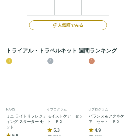
人気順でみる
トライアル・トラベルキット 週間ランキング
1
2
3
NARS
d プログラム
d プログラム
ミニ ライトリフレクテ
モイストケア セッ
バランス＆アクネケ
ィング スターター セ
ト ＥＸ
ア セット ＥＸ
ット
5.3
4.9
5.6