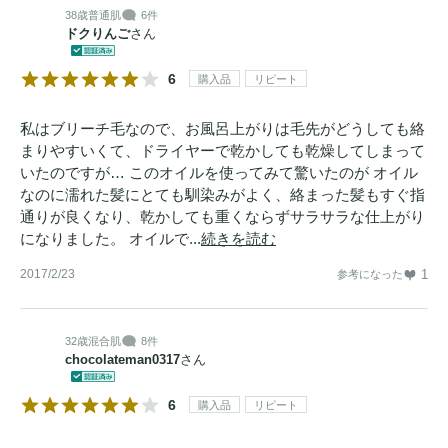
38歳
普通肌
6件
ドクりんご
さん
6
購入品
リピート
私はブリーチ毛なので、お風呂上がりは毛先がどうしても絡
まりやすいくて、ドライヤーで乾かしても乾燥してしまって
いたのですが… このオイルを使ってみて驚いたのが オイル
なのに濡れた髪にとても馴染みがよく、絡まった髪もすぐ指
通りが良くなり、乾かしても重くならずサラサラな仕上がり
になりました。 オイルで...
続きを読む
2017/2/23
1
参考になった
32歳
混合肌
8件
chocolateman0317
さん
6
購入品
リピート