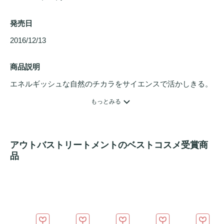
発売日
2016/12/13 
商品説明
エネルギッシュな自然のチカラをサイエンスで活かしきる。
サイエンスで植物成分を分解し、抽出方法を工夫すること
もっとみる
で、最適な配合バランスを探りました。その結果、最新のテ
クノロジーを駆使し、ナチュラル×サイエンスの結晶とし
て、Enhance Oil Serumが誕生。水のような質感なのに、長
アウトバストリートメントのベストコスメ受賞商
高保湿。さらに、ベタつかない感触を両立。さっぱりとした
品
使用感を得られます。希少なエステルオイルで水にも油にも
溶け、毛髪内部へ有効成分の浸透を促進。高次元でダメージ
を改善します。海の生きる力でバリア＆メンテナンスを追
求。潤いと柔軟性を与え、キューティクルの表面を整えるこ
とで光り輝く美しい髪へ導きます。