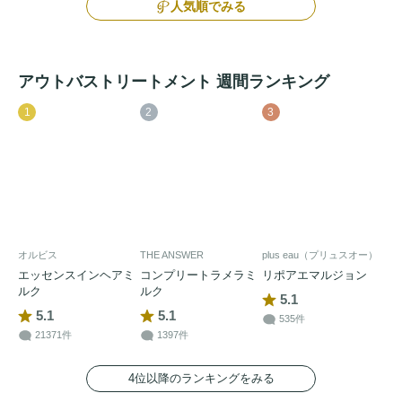
人気順でみる
アウトバストリートメント 週間ランキング
1
2
3
オルビス
THE ANSWER
plus eau（プリュスオー）
エッセンスインヘアミ
コンプリートラメラミ
リポアエマルジョン
ルク
ルク
5.1
5.1
5.1
535件
21371件
1397件
4位以降のランキングをみる