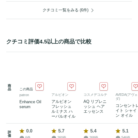
クチコミ一覧をみる (6件)
クチコミ評価4.5以上の商品で比較
商
品
この商品
アルビオン
コスメデコルテ
AVEDA(アヴェ
patron
ダ)
アルビオン
AQ リプレニ
Enhance Oil
コンセント
フレッシュ
ッシュ ヘア
serum
イト シャイ
ルミナス ハ
エッセンス
ン オイル
ーバルオイル
0.0
5.7
5.4
5.1
評
価
6件
260件
268件
546件