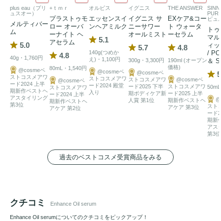
plus eau（プリ
+ｔｍｒ
オルビス
イグニス
THE ANSWER
SINN
ュスオー）
PUR
プラストゥモ
エッセンスイ
イグニス サ
EXケア&コー
ピュ
メルティバー
ロー オーバ
ンヘアミルク
ニーサワー
ト ウォータ
トゥ
ム
ーナイト ヘ
オールミスト
ーセラム
マル
5.1
アセラム
5.0
ィッ
5.7
4.8
140g(つめか
/ P
4.8
40g・1,760円
え)・1,100円
300g・3,300円
190ml (オープン
＆ S
価格)
80mL・1,540円
@cosmeベ
@cosmeベ
@cosmeベ
5
ストコスメアワ
ストコスメアワ
ストコスメアワ
@cosmeベ
@cosmeベ
ード2024 上半
ード2024 殿堂
ード2025 下半
ストコスメアワ
50mL
ストコスメアワ
期新作ベストヘ
入り
期ボディケア新
ード2025 上半
ード2024 上半
アスタイリング
@
人賞 第1位
期新作ベストヘ
期新作ベストヘ
第3位
スト
アケア 第3位
アケア 第2位
ード2
期新
アス
第3位
過去のベストコスメ受賞商品をみる
クチコミ
Enhance Oil serum
Enhance Oil serumについてのクチコミをピックアップ！