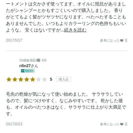
ートメントは欠かさず使ってます。オイルに抵抗がありまし
たがシャンプーとかもすごくいいので購入しました。 香り
がとてもよく髪がツヤツヤになります。べたべたすることも
ありませんでした。いつもよりカラーリングの色持ちもいい
ような。 安くはないですが...
続きを読む
2017/5/17
0
参考になった
33歳
敏感肌
5件
ri6n27
さん
5
購入品
毛先の乾燥が気になって使い始めました。 サラサラしてい
るので、髪につけやすく、なじみやすいです。 乾かした後
も、オイルのべたつきはなく、サラサラに仕上がり大満足で
す。
2017/2/23
0
参考になった