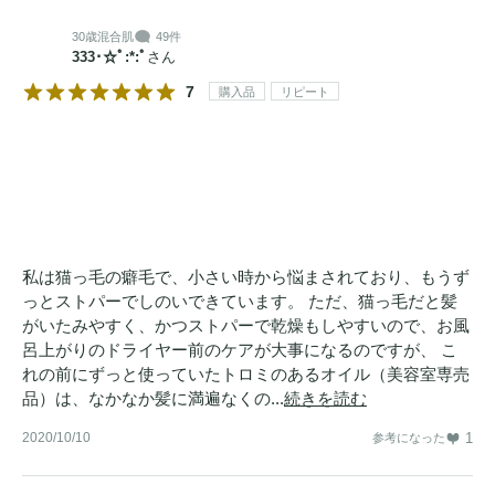
30歳
混合肌
49件
333･☆ﾟ:*:ﾟ
さん
7
購入品
リピート
私は猫っ毛の癖毛で、小さい時から悩まされており、もうず
っとストパーでしのいできています。 ただ、猫っ毛だと髪
がいたみやすく、かつストパーで乾燥もしやすいので、お風
呂上がりのドライヤー前のケアが大事になるのですが、 こ
れの前にずっと使っていたトロミのあるオイル（美容室専売
品）は、なかなか髪に満遍なくの...
続きを読む
2020/10/10
1
参考になった