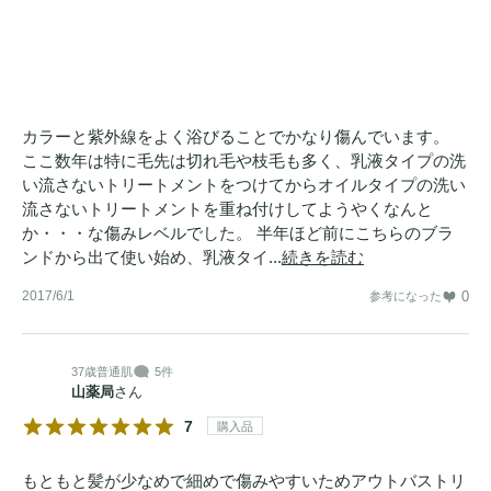
カラーと紫外線をよく浴びることでかなり傷んでいます。
ここ数年は特に毛先は切れ毛や枝毛も多く、乳液タイプの洗
い流さないトリートメントをつけてからオイルタイプの洗い
流さないトリートメントを重ね付けしてようやくなんと
か・・・な傷みレベルでした。 半年ほど前にこちらのブラ
ンドから出て使い始め、乳液タイ...
続きを読む
2017/6/1
0
参考になった
37歳
普通肌
5件
山薬局
さん
7
購入品
もともと髪が少なめで細めで傷みやすいためアウトバストリ