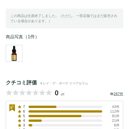
この商品は生産終了しました。（ただし、一部店舗ではまだ販売され
ている場合があります。）
商品写真
（1件）
クチコミ評価
キレイ・デ・ボーテ リペアセラム
0
267件
-pt
7
43件
6
112件
5
81件
4
21件
3
6件