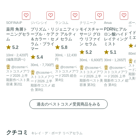
SOFINA iP
ジバンシイ
ランコム
クリニーク
Anua
ポール
ー
薬用 角層ト
プリズム・リ
ジェニフィッ
モイスチャー
PDRNヒアル
イド
ーニングセラ
ーブル・ケア
ク アルティ
サージ グロ
ロン酸ハイド
ミエ
ム
＆カラー・セ
メ セラム
ウ リファイ
レイティング
ラム・プライ
ン セラム
ミスト
4
5.2
5.8
マー
5.2
5.1
80ml
10ml・2,420円
30mL・12,430
5.4
(編集部調べ)
円
30mL・6,600円
30ml・1,265円
@
30mL・7,700円
スト
@cosmeベ
@cosmeベ
@cosmeベ
@cosmeベ
ード2
ストコスメアワ
ストコスメアワ
ストコスメアワ
ストコスメアワ
@cosmeベ
期新
ード2026 上半
ード2025 総合
ード2026 上半
ード2026 上半
ストコスメアワ
入美
期新作ベスト美
第4位
期新作ベスト美
期新作コスメ 総
ード2026 上半
容液 第2位
容液 第3位
合 第4位
期新作コスメ 総
合 第8位
過去のベストコスメ受賞商品をみる
クチコミ
キレイ・デ・ボーテ リペアセラム