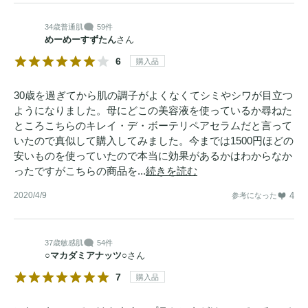
34歳
普通肌
59件
めーめーすずたん
さん
6
購入品
30歳を過ぎてから肌の調子がよくなくてシミやシワが目立つ
ようになりました。母にどこの美容液を使っているか尋ねた
ところこちらのキレイ・デ・ボーテリペアセラムだと言って
いたので真似して購入してみました。今までは1500円ほどの
安いものを使っていたので本当に効果があるかはわからなか
ったですがこちらの商品を...
続きを読む
2020/4/9
4
参考になった
37歳
敏感肌
54件
○マカダミアナッツ○
さん
7
購入品