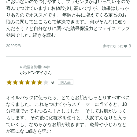
においないのでつけやすく、プラセンタがはいっているので
喜んでつけています♪ お値段少し高いですが、効果はしっか
りあるのでオススメです。 年齢と共に増えてくる定番のお
悩みに関してはこちらで解決できます。 何がそんなに違う
んだろう？と自分なりに調べた結果保湿力とフェイスアップ
効果でした...
続きを読む
2020/2/8
3
参考になった
43歳
混合肌
34件
ポッピンアイ
さん
6
購入品
オイルパックに使ったら、とてもお肌がしっとりすべすべに
なりました。 これをつけてからスチーマーに当てると、10
分程度でとてもつるん！としました。 そしてお肌がふっく
らします。 その後に化粧水を使うと、大変すんなりと入っ
ていくし、なめらかなお肌が続きます。 乾燥や小じわなど
が気にな...
続きを読む