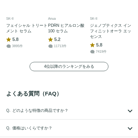
SK-II
Anua
SK-II
フェイシャル トリート
PDRN ヒアルロン酸
ジェノプティクス イン
メント セラム
100 セラム
フィニットオーラ エッ
センス
5.8
5.2
5.8
3895件
11713件
7419件
4位以降のランキングをみる
よくある質問（FAQ）
どのような特徴の商品ですか？
価格はいくらですか？