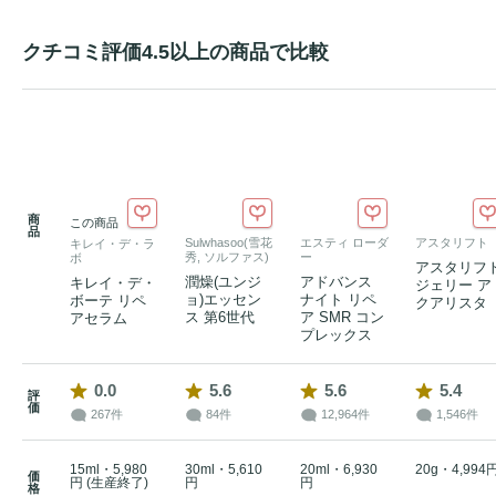
クチコミ評価4.5以上の商品で比較
商
この商品
品
Sulwhasoo(雪花
エスティ ローダ
アスタリフト
キレイ・デ・ラ
秀, ソルファス)
ー
ボ
アスタリフ
潤燥(ユンジ
アドバンス
キレイ・デ・
ジェリー ア
ョ)エッセン
ナイト リペ
ボーテ リペ
クアリスタ
ス 第6世代
ア SMR コン
アセラム
プレックス
0.0
5.6
5.6
5.4
評
価
267件
84件
12,964件
1,546件
15ml・5,980
30ml・5,610
20ml・6,930
20g・4,994
価
円 (生産終了)
円
円
格