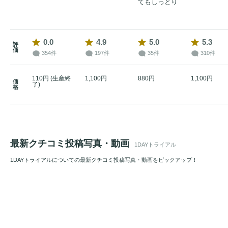
てもしっとり
0.0
4.9
5.0
5.3
評
価
354件
197件
35件
310件
110円 (生産終
1,100円
880円
1,100円
価
了)
格
最新クチコミ投稿写真・動画
1DAYトライアル
1DAYトライアルについての最新クチコミ投稿写真・動画をピックアップ！