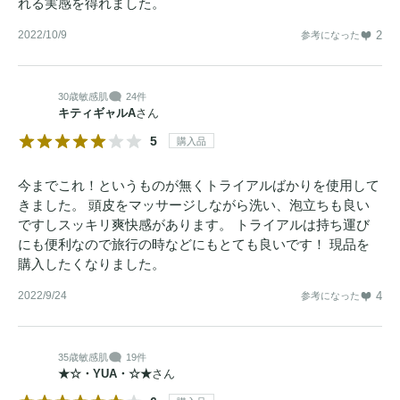
れる実感を得れました。
2022/10/9
2
参考になった
30歳
敏感肌
24件
キティギャルA
さん
5
購入品
今までこれ！というものが無くトライアルばかりを使用して
きました。 頭皮をマッサージしながら洗い、泡立ちも良い
ですしスッキリ爽快感があります。 トライアルは持ち運び
にも便利なので旅行の時などにもとても良いです！ 現品を
購入したくなりました。
2022/9/24
4
参考になった
35歳
敏感肌
19件
★☆・YUA・☆★
さん