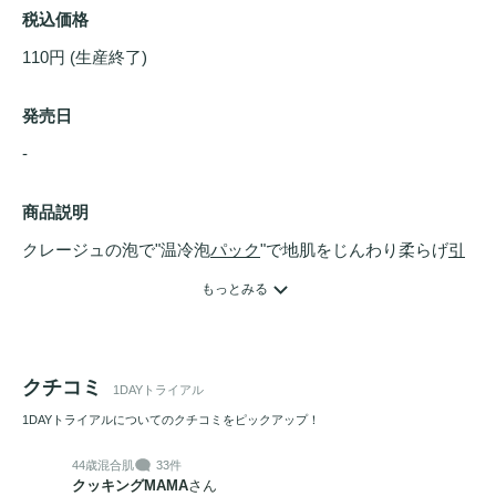
税込価格
110円 (生産終了)
発売日
- 
商品説明
クレージュの泡で"温冷泡
パック
"で地肌をじんわり柔らげ
引
き締め
る新感覚ヘッドスパ。地肌環境を整え、健やかな髪に
もっとみる
導きます。
クチコミ
1DAYトライアル
1DAYトライアルについてのクチコミをピックアップ！
44歳
混合肌
33件
クッキングMAMA
さん