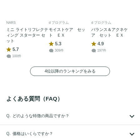
NARS
d プログラム
d プログラム
ミニ ライトリフレクテ
モイストケア セッ
バランス＆アクネケ
ィング スターター セ
ト ＥＸ
ア セット ＥＸ
ット
5.3
4.9
5.7
309件
197件
100件
4位以降のランキングをみる
よくある質問（FAQ）
どのような特徴の商品ですか？
価格はいくらですか？