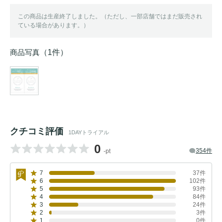
この商品は生産終了しました。（ただし、一部店舗ではまだ販売され
ている場合があります。）
商品写真
（1件）
クチコミ評価
1DAYトライアル
0
354件
-pt
7
37件
6
102件
5
93件
4
84件
3
24件
2
3件
1
0件