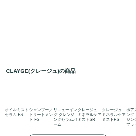
CLAYGE(クレージュ)の商品
オイルミスト
シャンプー／
リニューイン
クレージュ
クレージュ
ポア
セラム FS
トリートメン
グ クレンジ
ミネラルケア
ミネラルケア
ング
ト FS
ングセラムバ
ミストSR
ミストPS
ジン
ーム
ブラ