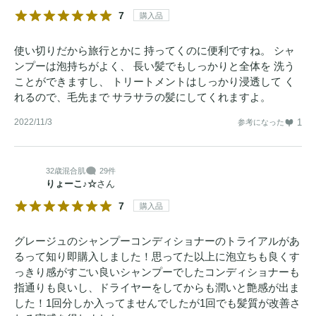
7
購入品
使い切りだから旅行とかに 持ってくのに便利ですね。 シャ
ンプーは泡持ちがよく、 長い髪でもしっかりと全体を 洗う
ことができますし、 トリートメントはしっかり浸透して く
れるので、毛先まで サラサラの髪にしてくれますよ。
2022/11/3
1
参考になった
32歳
混合肌
29件
りょーこ♪☆
さん
7
購入品
グレージュのシャンプーコンディショナーのトライアルがあ
るって知り即購入しました！思ってた以上に泡立ちも良くす
っきり感がすごい良いシャンプーでしたコンディショナーも
指通りも良いし、ドライヤーをしてからも潤いと艶感が出ま
した！1回分しか入ってませんでしたが1回でも髪質が改善さ