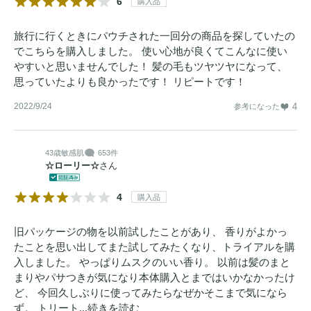
6
購入品
旅行に行くときにパウチされた一回分の商品を探していたの
でこちらを購入しました。 使い心地が良くてこんなに使い
やすいと思いませんでした！ 髪の毛もツヤツヤになって、
思っていたよりも良かったです！ リピートです！
2022/9/24
4
参考になった
43歳
敏感肌
653件
☆ローリー☆
さん
4
購入品
旧パッケージの物を以前試したことがあり、 香りがよかっ
たことを思い出してまた試してみたくなり、トライアルを購
入しました。 やっぱりムスクのいい香り。 以前は髪のまと
まりやパサつきが気になり本体購入とまではいかなかったけ
ど、 今回久しぶりに使ってみたらなぜかそこまで気になら
ず。 トリート...
続きを読む