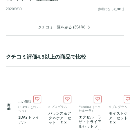
2020/9/30
1
参考になった
クチコミ一覧をみる (354件)
クチコミ評価4.5以上の商品で比較
この商品
商
d プログラム
Excellula（エク
d プログラム
CLAYGE(クレー
品
セルーラ）
ジュ)
バランス＆ア
モイストケ
エクセルーラ
1DAYトライ
クネケア セ
ア セッ
ザ・トライア
アル
ット ＥＸ
ＥＸ
ルセット と