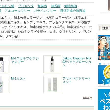
アルロン酸
プラセンタ
無着色
無香料
無鉱物油
用
アルコールフリー
パラベンフリー
旧指定成分無添加
母エキス、加水分解コラーゲン、水溶性コラーゲン、緑藻エキ
培養細胞エキス、センブリエキス、プラセンタエキス、水溶性プ
、スサビノリエキス、加水分解ケラチン(羊毛)、加水分解ハチミツ
注目
ルロン酸Na、シロキクラゲ多糖体、白金、グリセリン、レブリン
Na、クエン酸
M-1スカルプケアシ
Zakuro Beauty+ RG
ャンプー
92ヘアケアローショ
ン
M-1ミスト
アウトバストリート
メント
more