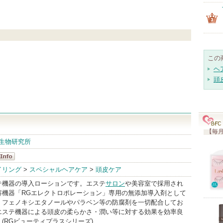
この
ヘ
頭
【毎月
微生物研究所
オ
イリング
>
スペシャルヘアケア
>
頭皮ケア
nfo
テ機器の導入ローションです。エステ
サロン
や美容室で採用され
容機器「RGエレクトロポレーション」専用の無添加導入剤として
、フェノキシエタノールやパラベン等の防腐剤を一切配合してお
エステ機器による頭皮の柔らかさ・潤い等に対する効果を効率良
(RGビューティプラスシリーズ)