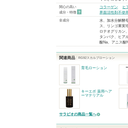
関心の高い
コラーゲン
ヒ
成分・特徴
?
界面活性剤不使
全成分
水、加水分解酵
ス、リンゴ果実
ロテオグリカン
タンパク、ヒア
酸Na、アニス酸
関連商品
RG92スカルプローション
育毛ローション
キーエボ 薬用ヘア
ーマテリアル
サラビオの商品一覧へ