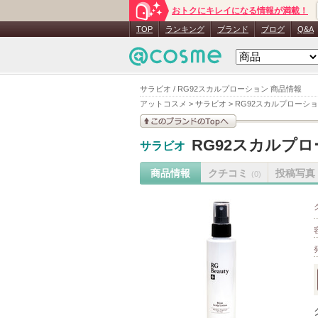
おトクにキレイになる情報が満載！
TOP
ランキング
ブランド
ブログ
Q&A
サラビオ / RG92スカルプローション 商品情報
アットコスメ
>
サラビオ
>
RG92スカルプローシ
このブランドの情報を
RG92スカルプ
サラビオ
見る
商品情報
クチコミ
投稿写真
(0)