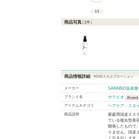
1
/
1
商品写真
（
1
件）
商品情報詳細
RG92スカルプローション
メーカー
SARABiO温泉
ブランド名
サラビオ
サラビ
アイテムカテゴリ
ヘアケア・スタ
BrandI
商品説明
家庭用頭皮エス
ている複合型美
開発したもので
りません。頭皮
く引き出します。