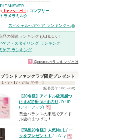
THE ANSWER
コンプリー
/
THE ANSWER
トラメラミルク
からのお知らせ
があります
スペシャルヘアケア ランキングへ
商品の関連ランキングもCHECK！
アケア・スタイリング ランキング
皮ケア ランキング
?
@cosmeのランキングとは
ブランドファンクラブ限定プレゼント
 1・9・17・24日 開催！】
(応募受付：8/1～8/8)
【20名様】アイドル級束感つ
けま&定番つけまのり
/ D-UP
(ディーアップ)
黄金バランスの束感でアイド
現
ル級のまつげに！
【現品20名様】人気No.1チー
品
クをプレゼント！
/ LoNLy