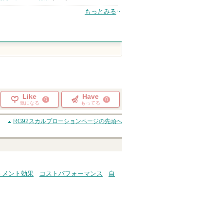
もっとみる
Like
Have
0
0
気になる
もってる
RG92スカルプローション
ページの先頭へ
トメント効果
コストパフォーマンス
自