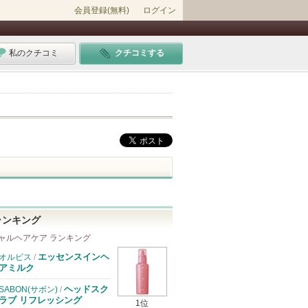
会員登録(無料)
ログイン
私のクチコミ
クチコミする
ランキング
ャルヘアケア ランキング
エッセンスインヘ
オルビス
/
アミルク
ヘッドスク
SABON(サボン)
/
ラブ リフレッシング
1位