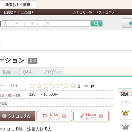
新着おトク情報
お買物
その他
カテゴリ一覧
ベストコスメ
ョン
ローション
公式
・動画
Q&A
ブログ
(0)
(0)
(0)
0
-pt
クチコミ評価
120ml・16,500円
関連
容量・税込価格
スペシ
-
発売日
Like
Have
0
0
気になる
もってる
クチコミする
0
0
クチコミ
件
注目人数
人