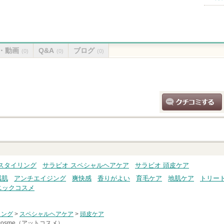
・動画
Q&A
ブログ
(0)
(0)
(0)
クチコミする
スタイリング
サラビオ スペシャルヘアケア
サラビオ 頭皮ケア
感肌
アンチエイジング
爽快感
香りがよい
育毛ケア
地肌ケア
トリー
ニックコスメ
リング
>
スペシャルヘアケア
>
頭皮ケア
cosme（アットコスメ）