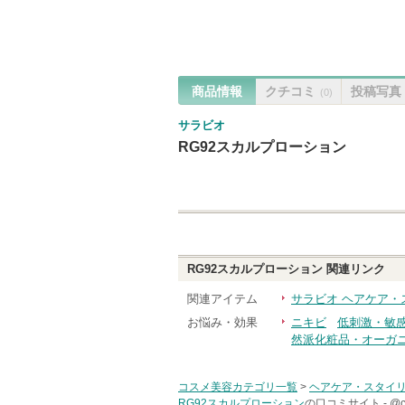
商品情報
クチコミ
投稿写真
(0)
サラビオ
RG92スカルプローション
RG92スカルプローション
関連リンク
関連アイテム
サラビオ ヘアケア・
お悩み・効果
ニキビ
低刺激・敏
然派化粧品・オーガ
コスメ美容カテゴリ一覧
>
ヘアケア・スタイ
RG92スカルプローション
の口コミサイト -
@