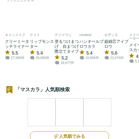
ラッシュニスタ N
キャンメイク
ケイト
デジャヴュ
rom&nd
セザンヌ
メイベ
ーヨ
クリーミータ
リップモンス
塗るつけまつ
ハンオールブ
超細芯アイブ
メイ
ッチライナー
ター
げ 自まつげ
ロウカラ
ロウ
スカ
際立てタイプ
5.5
5.4
5.4
5.6
4
5.2
27,580件
29,095件
10,565件
22,074件
5,
18,677件
「マスカラ」人気順検索
人気順でみる