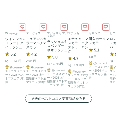
Wonjungyo
エトヴォス
マジョリカ マジ
エテュセ
セザンヌ
ヒロ
ョルカ
ウォンジョン
ニュアンスカ
エテュセ マ
耐久カールマ
ロン
ラッシュエキ
ヨ ヌードア
ラーマルチマ
スカラ エク
スカラ
スカ
スパンダー
イラッシュ
スカラ
ストラ ロン
パー
5.1
ネオラッシュ
グ
5.2
4.2
5
5.0
638円
4.7
6g・1,430円
2,992円
6g・1
@cosmeベ
6g・1,760円
6g・1,980円
ストコスメアワ
@cosmeベ
@cosmeベ
@
@cosmeベ
ード2024 ベス
ストコスメアワ
ストコスメアワ
スト
@cosmeベ
ストコスメアワ
トマスカラ 第3
ード2025 ベス
ード2026 上半
ード2
ストコスメアワ
ード2026 上半
位
トマスカラ 第1
期新作ベスト眉
期新
ード2026 上半
期新作ベストマ
位
マスカラ 第3位
スカラ
期新作ベストマ
スカラ 第1位
スカラ 第2位
過去のベストコスメ受賞商品をみる