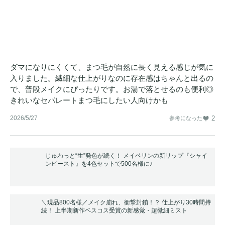
ダマになりにくくて、まつ毛が自然に長く見える感じが気に
入りました。繊細な仕上がりなのに存在感はちゃんと出るの
で、普段メイクにぴったりです。お湯で落とせるのも便利◎
きれいなセパレートまつ毛にしたい人向けかも
2026/5/27
2
参考になった
じゅわっと“生”発色が続く！ メイベリンの新リップ『シャイ
ンビースト』を4色セットで500名様に♪
＼現品800名様／メイク崩れ、衝撃封鎖！？ 仕上がり30時間持
続！ 上半期新作ベスコス受賞の新感覚・超微細ミスト