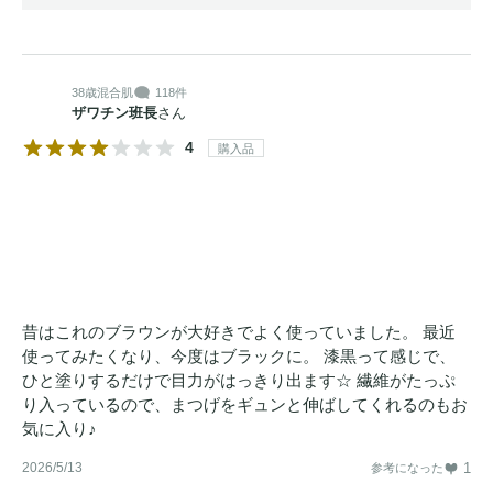
38歳
混合肌
118件
ザワチン班長
さん
4
購入品
昔はこれのブラウンが大好きでよく使っていました。 最近
使ってみたくなり、今度はブラックに。 漆黒って感じで、
ひと塗りするだけで目力がはっきり出ます☆ 繊維がたっぷ
り入っているので、まつげをギュンと伸ばしてくれるのもお
気に入り♪
2026/5/13
1
参考になった