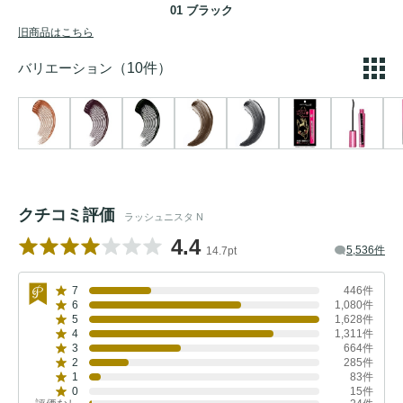
01 ブラック
旧商品はこちら
バリエーション
（10件）
クチコミ評価
ラッシュニスタ N
4.4
5,536件
14.7pt
7
446件
6
1,080件
5
1,628件
4
1,311件
3
664件
2
285件
1
83件
0
15件