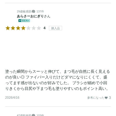
29歳
敏感肌
137件
あらさーおにぎり
さん
4
購入品
塗った瞬間からスーッと伸びて、まつ毛が自然に長く見える
のが良い◎ ファイバー入りだけどダマになりにくくて、盛
ってます感が出ないのが好みでした。 ブラシが細めで小回
りきくから目尻や下まつ毛も塗りやすいのもポイント高い。
2026/4/16
3
参考になった
47歳
乾燥肌
103件