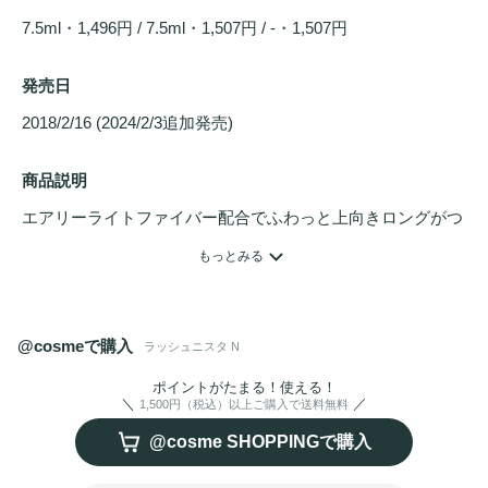
7.5ml・1,496円 / 7.5ml・1,507円 / -・1,507円
発売日
2018/2/16 (2024/2/3追加発売) 
商品説明
エアリーライトファイバー配合でふわっと上向きロングがつ
づく
マスカラ
。塗るときはスッと伸びるのに、乾くとぴたっ
もっとみる
と固まる
マスカラ
液を採用。日本人女性のためによりコンパ
クトに設計されたブラシで、細かい部分やまつ毛の根元にも
届きます。にじまないのに、お湯で優しくするんとオフ。
@cosmeで購入
ラッシュニスタ N
ポイントがたまる！使える！
1,500円（税込）以上ご購入で送料無料
@cosme SHOPPINGで購入