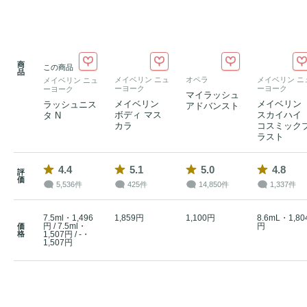
商
この商品
品
メイベリン ニュ
オペラ
メイベリン ニ
メイベリン ニュ
ーヨーク
ーヨーク
ーヨーク
マイラッシュ
メイベリン
メイベリン
ラッシュニス
アドバンスト
ボディ マス
スカイハイ
タ N
カラ
コスミック
ラスト
4.4
5.1
5.0
4.8
評
価
5,536件
425件
14,850件
1,337件
7.5ml・1,496
1,859円
1,100円
8.6mL・1,80
円 / 7.5ml・
円
価
格
1,507円 / -・
1,507円