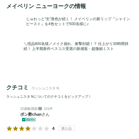
メイベリン ニューヨークの情報
じゅわっと“生”発色が続く！ メイベリンの新リップ『シャイン
ビースト』を4色セットで500名様に♪
＼現品800名様／メイク崩れ、衝撃封鎖！？ 仕上がり30時間持
続！ 上半期新作ベスコス受賞の新感覚・超微細ミスト
クチコミ
ラッシュニスタ N
ラッシュニスタ Nについてのクチコミをピックアップ！
32歳
敏感肌
151件
ポン酢chan
さん
4
購入品