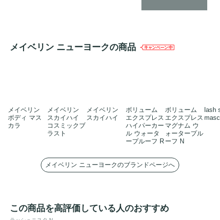
メイベリン ニューヨークの商品
メイベリン
メイベリン
メイベリン
ボリューム
ボリューム
lash s
ボディ マス
スカイハイ
スカイハイ
エクスプレス
エクスプレス
masc
カラ
コスミックブ
ハイパーカー
マグナム ウ
ラスト
ル ウォータ
ォータープル
ープルーフ R
ーフ N
メイベリン ニューヨークのブランドページへ
この商品を高評価している人のおすすめ