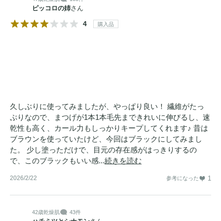
ピッコロの姉
さん
4
購入品
久しぶりに使ってみましたが、やっぱり良い！ 繊維がたっ
ぷりなので、まつげが1本1本毛先まできれいに伸びるし、速
乾性も高く、カール力もしっかりキープしてくれます♪ 昔は
ブラウンを使っていたけど、今回はブラックにしてみまし
た。 少し塗っただけで、目元の存在感がはっきりするの
で、このブラックもいい感...
続きを読む
2026/2/22
1
参考になった
42歳
乾燥肌
43件