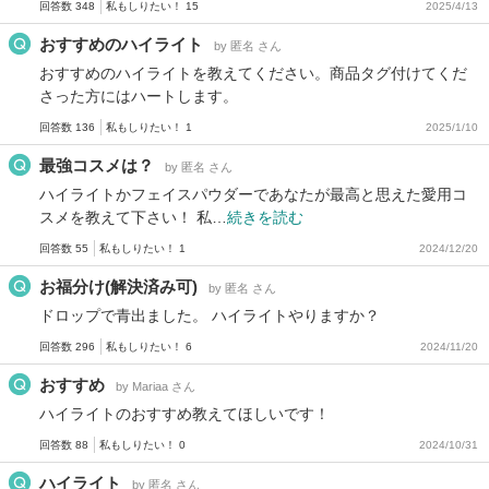
回答数 348
私もしりたい！ 15
2025/4/13
おすすめのハイライト
by 匿名 さん
おすすめのハイライトを教えてください。商品タグ付けてくだ
さった方にはハートします。
回答数 136
私もしりたい！ 1
2025/1/10
最強コスメは？
by 匿名 さん
ハイライトかフェイスパウダーであなたが最高と思えた愛用コ
スメを教えて下さい！ 私…
続きを読む
回答数 55
私もしりたい！ 1
2024/12/20
お福分け(解決済み可)
by 匿名 さん
ドロップで青出ました。 ハイライトやりますか？
回答数 296
私もしりたい！ 6
2024/11/20
おすすめ
by Mariaa さん
ハイライトのおすすめ教えてほしいです！
回答数 88
私もしりたい！ 0
2024/10/31
ハイライト
by 匿名 さん