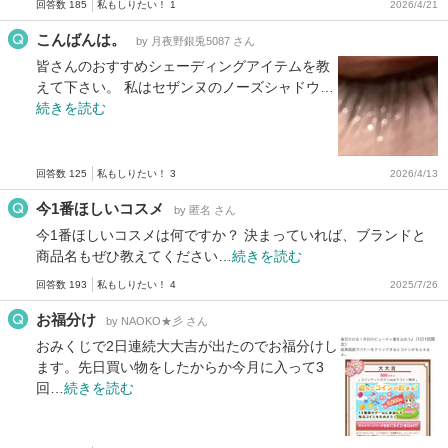
回答数 185
私もしりたい！ 1
2026/4/21
こんばんは。
by 月夜野銀兎5087 さん
皆さんのおすすめシェーディングアイテムを教
えて下さい。 私はセザンヌのノーズシャドウ…
続きを読む
回答数 125
私もしりたい！ 3
2026/4/13
今1番ほしいコスメ
by 匿名 さん
今1番ほしいコスメは何ですか？ 決まっていれば、ブランドと
商品名もぜひ教えてください…
続きを読む
回答数 193
私もしりたい！ 4
2025/7/26
お福分け
by NAOKO★彡 さん
おみくじで2日連続大大吉が出たのでお福分けし
ます。先日買い物をしたからか今月に入って3
回…
続きを読む