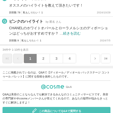
オススメのハイライトを教えて頂きたいです！
回答数 78
私もしりたい！ 1
2024/10/29
ピンクのハイライト
by 匿名 さん
CHANELのホワイトオパールとローラメルシエのディボーショ
ンはどっちがおすすめですか？ …
続きを読む
回答数 9
私もしりたい！ 1
2024/7/5
34件中 1-10件を表示
1
2
3
4
ここに掲載されているのは、Q&Aで【ディオール／ディオール バックステージ コント
ゥール パレット】に関する投稿を抜粋したものです。
Q&Aは美容のことならなんでも解決できるみんなのコミュニティサービスです。美容
の専門家や＠cosmeメンバーさんが答えてくれるので、あなたの疑問や悩みもきっと
すぐに解決しますよ！
この商品についてQ&Aで質問する