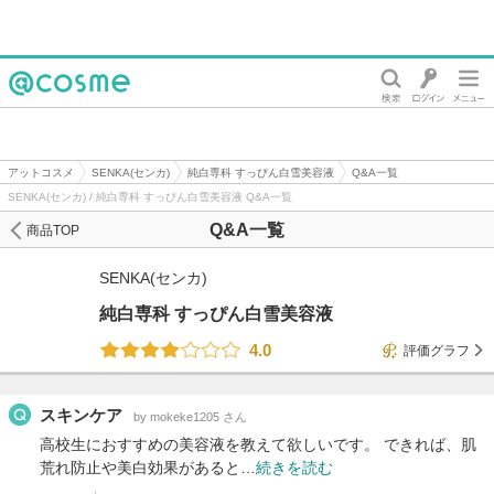
@cosme
アットコスメ
SENKA(センカ)
純白専科 すっぴん白雪美容液
Q&A一覧
SENKA(センカ) / 純白専科 すっぴん白雪美容液 Q&A一覧
Q&A一覧
商品TOP
SENKA(センカ)
純白専科 すっぴん白雪美容液
4.0
評価グラフ
スキンケア
by mokeke1205 さん
高校生におすすめの美容液を教えて欲しいです。 できれば、肌
荒れ防止や美白効果があると…
続きを読む