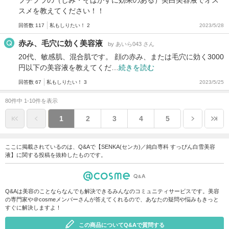
スメを教えてください！！
回答数 117
私もしりたい！ 2
2023/5/28
赤み、毛穴に効く美容液
by あいら043 さん
20代、敏感肌、混合肌です。 顔の赤み、または毛穴に効く3000
円以下の美容液を教えてくだ…
続きを読む
回答数 67
私もしりたい！ 3
2023/5/25
80件中 1-10件を表示
1
2
3
4
5
ここに掲載されているのは、Q&Aで【SENKA(センカ)／純白専科 すっぴん白雪美容
液】に関する投稿を抜粋したものです。
Q&Aは美容のことならなんでも解決できるみんなのコミュニティサービスです。美容
の専門家や＠cosmeメンバーさんが答えてくれるので、あなたの疑問や悩みもきっと
すぐに解決しますよ！
この商品についてQ&Aで質問する