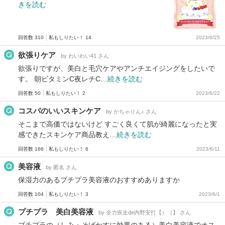
きを読む
回答数 310
私もしりたい！ 14
2023/6/25
欲張りケア
by わいわい41 さん
欲張りですが、美白と毛穴ケアやアンチエイジングをしたいで
す。 朝ビタミンC夜レチC…
続きを読む
回答数 50
私もしりたい！ 2
2023/6/22
コスパのいいスキンケア
by かちゃりん♪ さん
そこまで高価ではないけど すごく良くて肌が綺麗になったと実
感できたスキンケア商品教え…
続きを読む
回答数 166
私もしりたい！ 6
2023/6/11
美容液
by 匿名 さん
保湿力のあるプチプラ美容液のおすすめありますか
回答数 104
私もしりたい！ 3
2023/6/1
プチプラ 美白美容液
by 全力疾走de内野安打【）（】 さん
プチプラの（しみ・そばかすに効果のある）美白美容液でオス