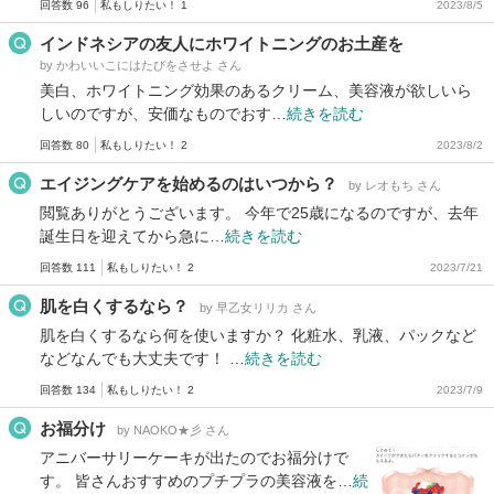
回答数 96
私もしりたい！ 1
2023/8/5
インドネシアの友人にホワイトニングのお土産を
by かわいいこにはたびをさせよ さん
美白、ホワイトニング効果のあるクリーム、美容液が欲しいら
しいのですが、安価なものでおす…
続きを読む
回答数 80
私もしりたい！ 2
2023/8/2
エイジングケアを始めるのはいつから？
by レオもち さん
閲覧ありがとうございます。 今年で25歳になるのですが、去年
誕生日を迎えてから急に…
続きを読む
回答数 111
私もしりたい！ 2
2023/7/21
肌を白くするなら？
by 早乙女リリカ さん
肌を白くするなら何を使いますか？ 化粧水、乳液、パックなど
などなんでも大丈夫です！ …
続きを読む
回答数 134
私もしりたい！ 2
2023/7/9
お福分け
by NAOKO★彡 さん
アニバーサリーケーキが出たのでお福分けで
す。 皆さんおすすめのプチプラの美容液を…
続