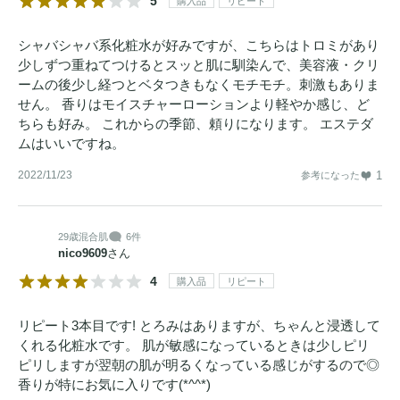
5
購入品
リピート
シャバシャバ系化粧水が好みですが、こちらはトロミがあり
少しずつ重ねてつけるとスッと肌に馴染んで、美容液・クリ
ームの後少し経つとベタつきもなくモチモチ。刺激もありま
せん。 香りはモイスチャーローションより軽やか感じ、ど
ちらも好み。 これからの季節、頼りになります。 エステダ
ムはいいですね。
2022/11/23
1
参考になった
29歳
混合肌
6件
nico9609
さん
4
購入品
リピート
リピート3本目です! とろみはありますが、ちゃんと浸透して
くれる化粧水です。 肌が敏感になっているときは少しピリ
ピリしますが翌朝の肌が明るくなっている感じがするので◎
香りが特にお気に入りです(*^^*)