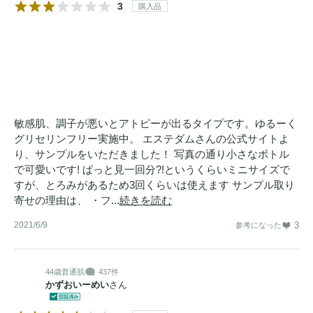
3
購入品
敏感肌、調子が悪いとアトピーが出るタイプです。ゆるーく
グリセリンフリー実施中。 エステダムさんの公式サイトよ
り、サンプルをいただきました！ 写真の通り小さなボトル
で可愛いです! ぱっと見一回分?!というくらいミニサイズで
すが、とろみがあるため3回くらいは使えます サンプル取り
寄せの理由は、 ・フ...
続きを読む
2021/6/9
3
参考になった
44歳
普通肌
437件
かずおいーめい
さん