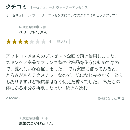
クチコミ
リンゴ種子エキス(保湿)、アブラナステロールス(保湿)配合
オーセリュレール ウォーターエッセンス
で、肌の水分交換をサポート。
オーセリュレール ウォーターエッセンスについてのクチコミをピックアップ！
42歳
乾燥肌
7件
ベリーパイ♪
さん
4
購入品
アットコスメさんのプレゼント企画で頂き使用しました。
スキンケア商品でフランス製の化粧品を使うは初めてなの
で、荒れないか心配しました。 でも実際に使ってみると、
とろみがあるテクスチャーなので、肌になじみやすく、香り
もありますけど抵抗感はなく使えた香りでした。 私たちの
体にある水分を再現したとい...
続きを読む
2022/4/6
1
参考になった
35歳
敏感肌
33件
進撃のこやぴぃ
さん