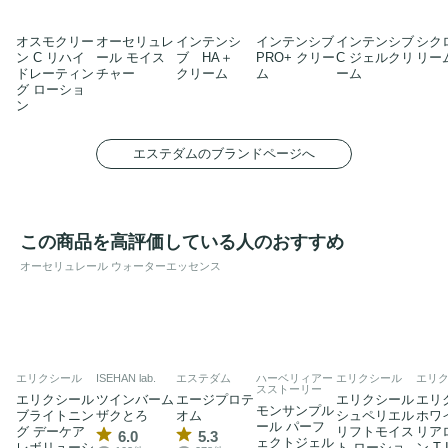
オスモクリー
オーセリュレ
インテンシ
インテンシブ
インテンシブ
シクロ
ン C リハイ
ール モイス
ブ HA＋
PRO+ クリー
C ジェルクリ
リー
ドレーティン
チャー
クリーム
ム
ーム
グ ローショ
ン
エステダムのブランドページへ
この商品を高評価している人のおすすめ
オーセリュレール ウォーターエッセンス
エリクシール
ISEHAN lab.
エステダム
ハーベリィアー
エリクシール
エリ
スストーリー
エリクシール
ツインバーム
エージプロテ
エリクシール
エリ
モンサンプル
ブライトニン
ザクとろ
オム
シュペリエル
ホワ
ール パーフ
グ デーケア
リフトモイス
リア
6.0
5.3
ェクトジェル
レボリューシ
ト ローショ
ン T I