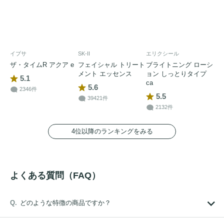
イプサ
SK-II
エリクシール
ザ・タイムR アクア e
フェイシャル トリート
ブライトニング ローシ
メント エッセンス
ョン しっとりタイプ
5.1
ca
5.6
2346件
5.5
39421件
2132件
4位以降のランキングをみる
よくある質問（FAQ）
どのような特徴の商品ですか？