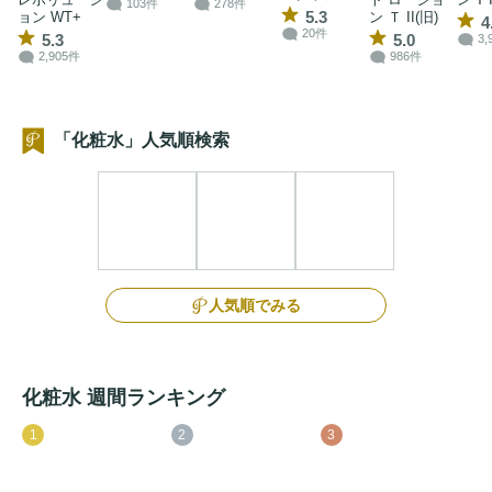
103件
278件
5.3
ョン WT+
ン Ｔ II(旧)
4
20件
5.3
5.0
3,
2,905件
986件
「化粧水」人気順検索
人気順でみる
化粧水 週間ランキング
1
2
3