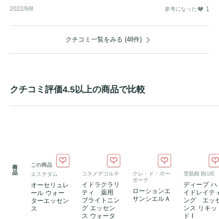
2022/9/8
1
参考になった
クチコミ一覧をみる (48件)
クチコミ評価4.5以上の商品で比較
この商品
商
品
コスメデコルテ
クレ・ド・ポー
雪肌精 BLUE
エステダム
ボーテ
イドラクラリ
ディープ ハ
オーセリュレ
ローションエ
ティ 薬用
イドレイテ
ール ウォー
サンシエルＡ
ブライトニン
ング エッ
ターエッセン
グ エッセン
ンス リキッ
ス
ス ウォータ
ド I