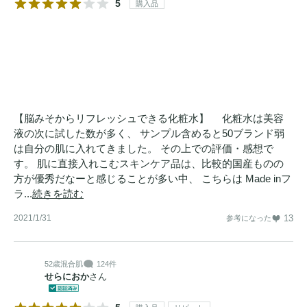
5
購入品
【脳みそからリフレッシュできる化粧水】 化粧水は美容
液の次に試した数が多く、 サンプル含めると50ブランド弱
は自分の肌に入れてきました。 その上での評価・感想で
す。 肌に直接入れこむスキンケア品は、比較的国産ものの
方が優秀だなーと感じることが多い中、 こちらは Made inフ
ラ...
続きを読む
2021/1/31
13
参考になった
52歳
混合肌
124件
せらにおか
さん