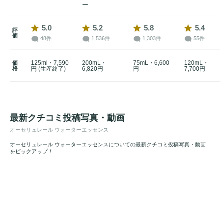
ー
5.0
5.2
5.8
5.4
評
価
48件
1,536件
1,303件
55件
125ml・7,590
200mL・
75mL・6,600
120mL・
価
格
円 (生産終了)
6,820円
円
7,700円
最新クチコミ投稿写真・動画
オーセリュレール ウォーターエッセンス
オーセリュレール ウォーターエッセンスについての最新クチコミ投稿写真・動画
をピックアップ！