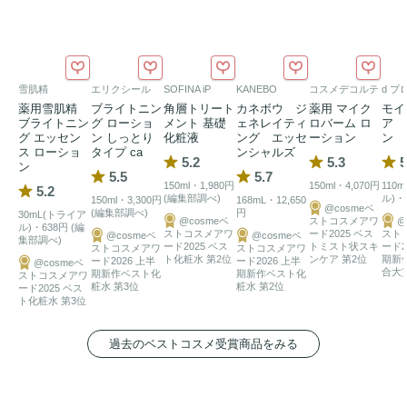
によりダメージを受けた肌をケア。肌を清々しくリフレッシ
ュします。

2）保湿

雪肌精
エリクシール
SOFINA iP
KANEBO
コスメデコルテ
d プ
アクアポリン(水の通り道)に着目。肌の水分交換をサポート
薬用雪肌精
ブライトニン
角層トリート
カネボウ ジ
薬用 マイク
モイ
し、
うるおい
にあふれた肌に。

ブライトニン
グ ローショ
メント 基礎
ェネレイティ
ロバーム ロ
ア 
グ エッセン
ン しっとり
化粧液
ング エッセ
ーション
ン 
ス ローショ
タイプ ca
ンシャルズ
5.2
5.3
5
ン
3）輝き

5.5
5.7
150ml・1,980円
150ml・4,070円
110
5.2
肌が水分で満たされ、仕上がりは光を均一に跳ね返すハリの
(編集部調べ)
ル)・
150ml・3,300円
168mL・12,650
@cosmeベ
(編集部調べ)
円
30mL(トライア
ある輝き肌に。

@cosmeベ
ストコスメアワ
@
ル)・638円 (編
ストコスメアワ
ード2025 ベス
スト
@cosmeベ
@cosmeベ
集部調べ)
ード2025 ベス
トミスト状スキ
ード2
ストコスメアワ
ストコスメアワ
ト化粧水 第2位
ンケア 第2位
期新
ード2026 上半
ード2026 上半
エステダム独自成分／テクノロジー

@cosmeベ
合大
期新作ベスト化
期新作ベスト化
ストコスメアワ
オー セリュレール

粧水 第3位
粧水 第2位
ード2025 ベス
ト化粧水 第3位
人間が肌の中にもともと持っている水を再現することを目的
とした生体模倣水。肌への親和性が高く、肌によくなじみま
過去のベストコスメ受賞商品をみる
す。

アクアポリンヌ
