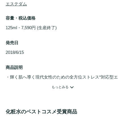
エステダム
容量・税込価格
125ml・7,590円 (生産終了)
発売日
2018/6/15 
商品説明
・輝く肌へ導く現代女性のための全方位ストレス*対応型エ
ッセンス

もっとみる
   *乾燥や環境ダメージなどによる

オーセリュレール ウォーターエッセンスの3つの働き

化粧水のベストコスメ受賞商品
１） リフレッシュ

酵母エキス(整肌)の働きにより、酸化タンパク質や酸化脂質