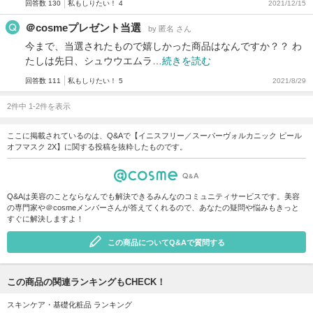
回答数 130
私もしりたい！ 4
2021/12/15
＠cosmeプレゼント当選
by 匿名 さん
今まで、当選されたもので嬉しかった商品はなんですか？？ わ
たしは先日、シュウウエムラ…
続きを読む
回答数 111
私もしりたい！ 5
2021/8/29
2件中 1-2件を表示
ここに掲載されているのは、Q&Aで【イニスフリー／スーパーヴォルカニック ピール
オフマスク 2X】に関する投稿を抜粋したものです。
Q&Aは美容のことならなんでも解決できるみんなのコミュニティサービスです。美容
の専門家や＠cosmeメンバーさんが答えてくれるので、あなたの疑問や悩みもきっと
すぐに解決しますよ！
この商品についてQ&Aで質問する
この商品の関連ランキングもCHECK！
スキンケア・基礎化粧品 ランキング