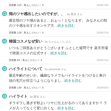
回答数 125
私もしりたい！ 5
2026/7/20
頬のツヤ感出したいのですが、、
by 匿名 さん
最近頬のツヤ感があると、おぉっ！となります。 みなさんの頬
のツヤ感を出すスキンケア方…
続きを読む
回答数 128
私もしりたい！ 4
2026/7/14
韓国コスメなぜ安い
by ちゃんんこら さん
いつもご回答ありがとうございます ふとした疑問です 楽天市場
で韓国コスメの公式サイ…
続きを読む
回答数 83
私もしりたい！ 3
2026/7/12
ハイライトについて
by pooonsan さん
最近年齢のせいか、繊細なラメでもハイライトをつけると鼻の
頭の毛穴が目立つようになりまし…
続きを読む
回答数 139
私もしりたい！ 5
2026/4/23
ハイライト
by 匿名 さん
ギラギラし過ぎず程よいツヤに仕上がるのってありますか？ ラ
メが入ってなくて変に白くな…
続きを読む