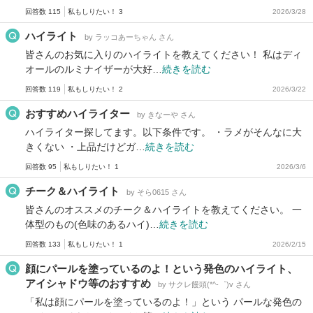
回答数 115
私もしりたい！ 3
2026/3/28
ハイライト
by ラッコあーちゃん さん
皆さんのお気に入りのハイライトを教えてください！ 私はディ
オールのルミナイザーが大好…
続きを読む
回答数 119
私もしりたい！ 2
2026/3/22
おすすめハイライター
by きなーや さん
ハイライター探してます。以下条件です。 ・ラメがそんなに大
きくない ・上品だけどガ…
続きを読む
回答数 95
私もしりたい！ 1
2026/3/6
チーク＆ハイライト
by そら0615 さん
皆さんのオススメのチーク＆ハイライトを教えてください。 一
体型のもの(色味のあるハイ)…
続きを読む
回答数 133
私もしりたい！ 1
2026/2/15
顔にパールを塗っているのよ！という発色のハイライト、
アイシャドウ等のおすすめ
by サクレ饅頭(*^-゜)v さん
「私は顔にパールを塗っているのよ！」という パールな発色の