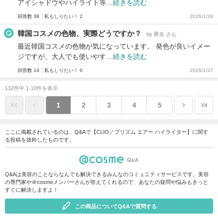
アイシャドウやハイライト等…
続きを読む
回答数 38
私もしりたい！ 2
2026/1/28
韓国コスメの色物、実際どうですか？
by 匿名 さん
最近韓国コスメの色物が気になっています。 発色が良いイメー
ジですが、大人でも使いやす…
続きを読む
回答数 14
私もしりたい！ 0
2026/1/27
132件中 1-10件を表示
1
2
3
4
5
ここに掲載されているのは、Q&Aで【CLIO／プリズム エアー ハイライター】に関す
る投稿を抜粋したものです。
Q&Aは美容のことならなんでも解決できるみんなのコミュニティサービスです。美容
の専門家や＠cosmeメンバーさんが答えてくれるので、あなたの疑問や悩みもきっと
すぐに解決しますよ！
この商品についてQ&Aで質問する