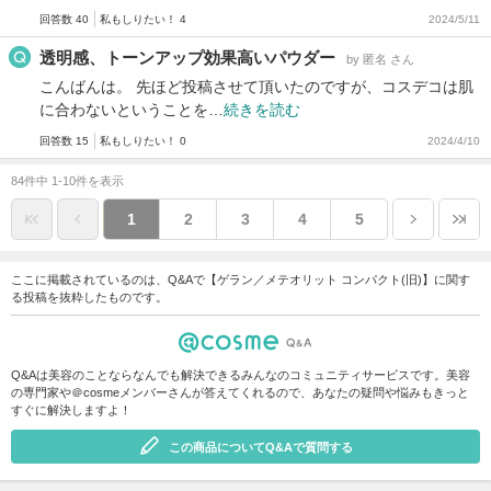
回答数 40
私もしりたい！ 4
2024/5/11
透明感、トーンアップ効果高いパウダー
by 匿名 さん
こんばんは。 先ほど投稿させて頂いたのですが、コスデコは肌
に合わないということを…
続きを読む
回答数 15
私もしりたい！ 0
2024/4/10
84件中 1-10件を表示
1
2
3
4
5
ここに掲載されているのは、Q&Aで【ゲラン／メテオリット コンパクト(旧)】に関す
る投稿を抜粋したものです。
Q&Aは美容のことならなんでも解決できるみんなのコミュニティサービスです。美容
の専門家や＠cosmeメンバーさんが答えてくれるので、あなたの疑問や悩みもきっと
すぐに解決しますよ！
この商品についてQ&Aで質問する