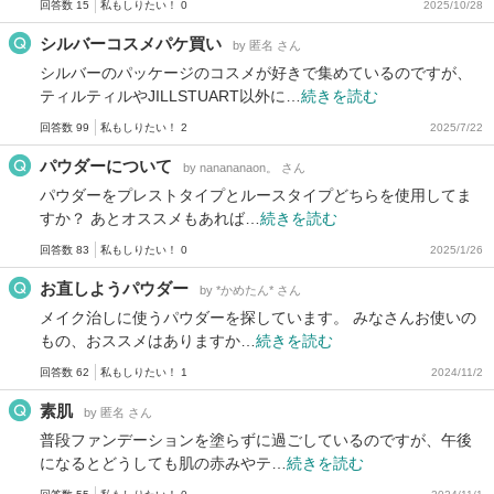
回答数 15
私もしりたい！ 0
2025/10/28
シルバーコスメパケ買い
by 匿名 さん
シルバーのパッケージのコスメが好きで集めているのですが、
ティルティルやJILLSTUART以外に…
続きを読む
回答数 99
私もしりたい！ 2
2025/7/22
パウダーについて
by nanananaon。 さん
パウダーをプレストタイプとルースタイプどちらを使用してま
すか？ あとオススメもあれば…
続きを読む
回答数 83
私もしりたい！ 0
2025/1/26
お直しようパウダー
by *かめたん* さん
メイク治しに使うパウダーを探しています。 みなさんお使いの
もの、おススメはありますか…
続きを読む
回答数 62
私もしりたい！ 1
2024/11/2
素肌
by 匿名 さん
普段ファンデーションを塗らずに過ごしているのですが、午後
になるとどうしても肌の赤みやテ…
続きを読む