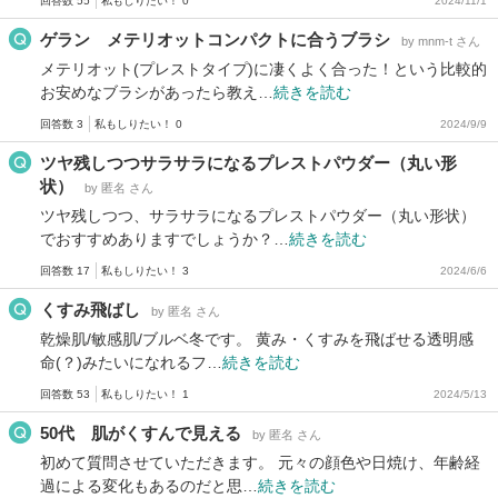
回答数 55
私もしりたい！ 0
2024/11/1
ゲラン メテリオットコンパクトに合うブラシ
by mnm-t さん
メテリオット(プレストタイプ)に凄くよく合った！という比較的
お安めなブラシがあったら教え…
続きを読む
回答数 3
私もしりたい！ 0
2024/9/9
ツヤ残しつつサラサラになるプレストパウダー（丸い形
状）
by 匿名 さん
ツヤ残しつつ、サラサラになるプレストパウダー（丸い形状）
でおすすめありますでしょうか？…
続きを読む
回答数 17
私もしりたい！ 3
2024/6/6
くすみ飛ばし
by 匿名 さん
乾燥肌/敏感肌/ブルベ冬です。 黄み・くすみを飛ばせる透明感
命(？)みたいになれるフ…
続きを読む
回答数 53
私もしりたい！ 1
2024/5/13
50代 肌がくすんで見える
by 匿名 さん
初めて質問させていただきます。 元々の顔色や日焼け、年齢経
過による変化もあるのだと思…
続きを読む