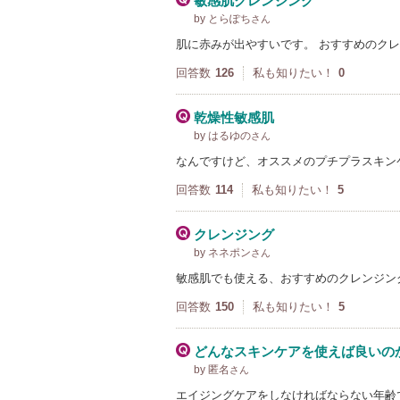
敏感肌クレンジング
by とらぽち
さん
肌に赤みが出やすいです。 おすすめのク
回答数
126
私も知りたい！
0
乾燥性敏感肌
by はるゆの
さん
なんですけど、オススメのプチプラスキン
回答数
114
私も知りたい！
5
クレンジング
by ネネポン
さん
敏感肌でも使える、おすすめのクレンジン
回答数
150
私も知りたい！
5
どんなスキンケアを使えば良いの
by 匿名
さん
エイジングケアをしなければならない年齢