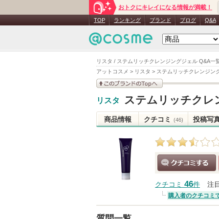
おトクにキレイになる情報が満載！
TOP
ランキング
ブランド
ブログ
Q&A
リスタ / ステムリッチクレンジングジェル Q&A一
アットコスメ
>
リスタ
>
ステムリッチクレンジン
このブランドの情報を
ステムリッチクレ
リスタ
見る
商品情報
クチコミ
投稿写
(46)
クチコミする
46
クチコミ
件
注
購入者のクチコミ
質問一覧