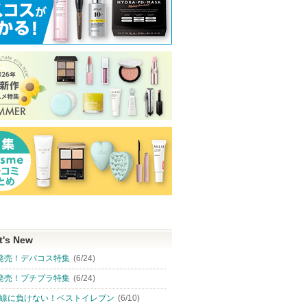
t's New
発売！デパコス特集
(6/24)
発売！プチプラ特集
(6/24)
線に負けない！ベストイレブン
(6/10)