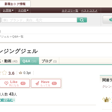
新着おトク情報
お買物
その他
カテゴリ一覧
ベストコスメ
覧
グジェル
>
Q&A一覧
ンジングジェル
真・動画
Q&A
ブログ
(42)
(16)
(1)
3.6
0.3pt
関連
Like
Have
43
51
気になる
もってる
クレン
43
目人数
人
で絞り込む