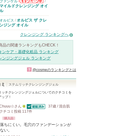
ファンケル
/
ファンケルから
マイルドクレンジング オイ
のお知らせがあ
ル
ります
オルビス ザ クレ
オルビス
/
ンジング オイル
クレンジング ランキングへ
商品の関連ランキングもCHECK！
キンケア・基礎化粧品 ランキング
レンジングジェル ランキング
?
@cosmeのランキングとは
コミ
ステムリッチクレンジングジェル
リッチクレンジングジェル
についてのクチコミを
アップ！
Chuuu☆
さん
37歳 / 混合肌
認証済
クチコミ投稿
117
5
件
購入品
人
落ちにくい。毛穴のファンデーションが
以
ない。
上