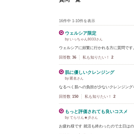
16件中 1-10件を表示
ウェルシア限定
by いっちゃん8033
さん
ウェルシアに頻繁に行かれる方に質問です
回答数
36
私も知りたい！
2
肌に優しいクレンジング
by 匿名
さん
なるべく肌への負担が少ないクレンジング
回答数
150
私も知りたい！
2
もっと評価されても良いコスメ
by てらりん★彡
さん
お疲れ様です 就活も終わったので土日はの