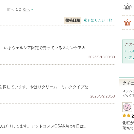
前へ
1
2
次へ
投稿日順
私も知りたい！順
この
。 いまウェルシア限定で売っているスキンケア＆…
ス
2026/3/13 00:30
ク
クチ
を探しています。やはりクリーム、ミルクタイプな…
ステム
ピック
2025/6/2 23:53
2
化粧が
んびりしてます。アットコスメOSAKAは今日は…
落ちて