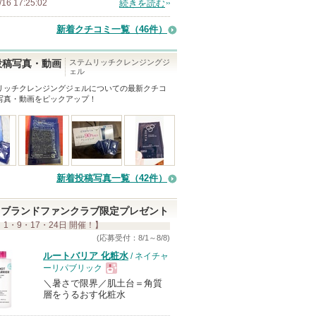
/16 17:25:02
続きを読む
の
メ
新着クチコミ一覧
（46件）
ン
バ
ステムリッチクレンジングジ
投稿写真・動画
ェル
ー
リッチクレンジングジェル
についての最新クチコ
に
写真・動画をピックアップ！
お
気
に
入
新着投稿写真一覧（42件）
り
登
ブランドファンクラブ限定プレゼント
録
 1・9・17・24日 開催！】
さ
(応募受付：8/1～8/8)
れ
ルートバリア 化粧水
/ ネイチャ
て
ーリパブリック
い
＼暑さで限界／肌土台＝角質
現
層をうるおす化粧水
ま
す