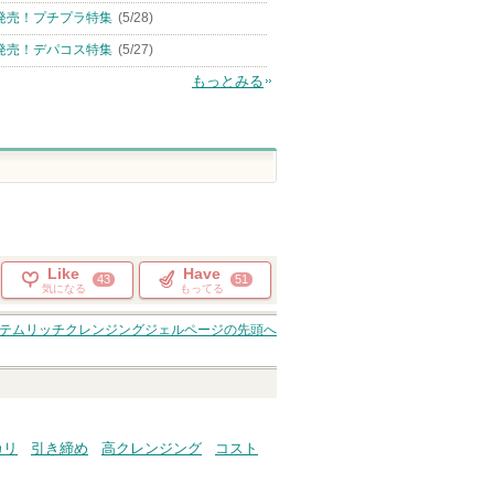
発売！プチプラ特集
(5/28)
発売！デパコス特集
(5/27)
もっとみる
Like
Have
43
51
気になる
もってる
テムリッチクレンジングジェル
ページの先頭へ
カリ
引き締め
高クレンジング
コスト