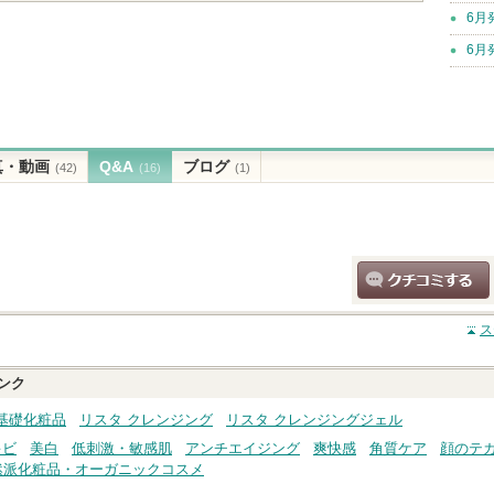
6月
6月
真・動画
Q&A
ブログ
(42)
(16)
(1)
クチコミする
ス
ンク
基礎化粧品
リスタ クレンジング
リスタ クレンジングジェル
キビ
美白
低刺激・敏感肌
アンチエイジング
爽快感
角質ケア
顔のテ
然派化粧品・オーガニックコスメ