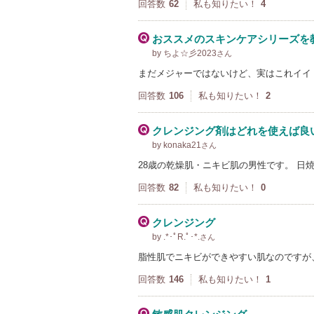
回答数
62
私も知りたい！
4
おススメのスキンケアシリーズを
by ちよ☆彡2023
さん
まだメジャーではないけど、実はこれイイ
回答数
106
私も知りたい！
2
クレンジング剤はどれを使えば良
by konaka21
さん
28歳の乾燥肌・ニキビ肌の男性です。 日
回答数
82
私も知りたい！
0
クレンジング
by .*･ﾟR.ﾟ･*.
さん
脂性肌でニキビができやすい肌なのですが
回答数
146
私も知りたい！
1