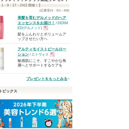
 1・9・17・24日 開催！】
(応募受付：8/1～8/8)
美髪を育むデルメッドのヘア
エッセンスをお届け！
/ DERM
ED(デルメッド)
髪をふんわりとボリュームア
現
ップさせたい方へ
アルティモイストピールロー
品
ション
/ エトヴォス
敏感肌にこそ、すこやかな角
現
層へとサポートするケアを
品
プレゼントをもっとみる
トピックス