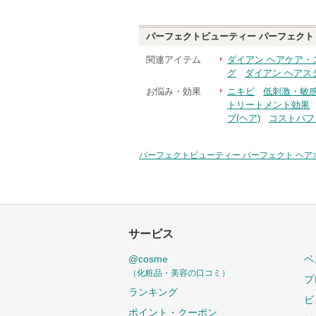
パーフェクトビューティー パーフェクト
関連アイテム
ダイアン ヘアケア・
グ
ダイアン ヘアス
お悩み・効果
ニキビ
低刺激・敏
トリートメント効果
プ(ヘア)
コストパフ
パーフェクトビューティー パーフェクト ヘア
サービス
@cosme
ベ
（化粧品・美容の口コミ）
プ
ランキング
ビ
ポイント・クーポン