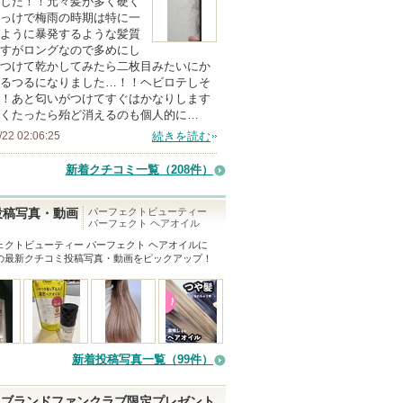
した！！元々髪が多く硬く
っけで梅雨の時期は特に一
ように暴発するような髪質
すがロングなので多めにし
つけて乾かしてみたら二枚目みたいにか
るつるになりました…！！ヘビロテしそ
！あと匂いがつけてすぐはかなりします
くたったら殆ど消えるのも個人的に…
/22 02:06:25
続きを読む
新着クチコミ一覧
（208件）
パーフェクトビューティー
投稿写真・動画
パーフェクト ヘアオイル
ェクトビューティー パーフェクト ヘアオイル
に
の最新クチコミ投稿写真・動画をピックアップ！
新着投稿写真一覧（99件）
ブランドファンクラブ限定プレゼント