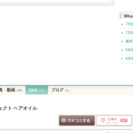
Wha
7月
7月
紫外
6月
6月
真・動画
Q&A
ブログ
(99)
(30)
(1)
ェクト ヘアオイル
Like
297
気になる
クチコミする