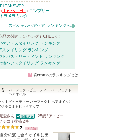
THE ANSWER
コンプリー
/
THE ANSWER
トラメラミルク
からのお知らせ
があります
スペシャルヘアケア ランキングへ
商品の関連ランキングもCHECK！
アケア・スタイリング ランキング
アスタイリング ランキング
ウトバストリートメント ランキング
の他ヘアスタイリング ランキング
?
@cosmeのランキングとは
コミ
パーフェクトビューティー パーフェクト
ヘアオイル
ェクトビューティー パーフェクト ヘアオイル
に
のクチコミをピックアップ！
藏愛
さん
25歳 / アトピー
認証済
クチコミ投稿
2
件
7
購入品
自分の髪に合うオイルに出