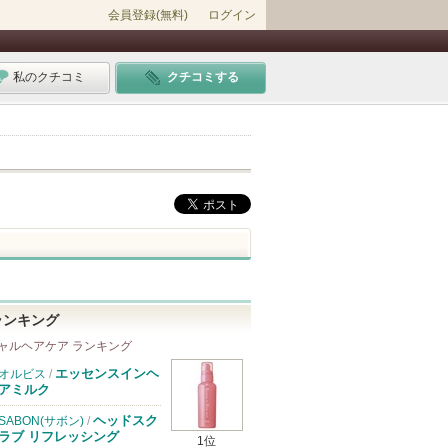
会員登録(無料)
ログイン
私のクチコミ
クチコミする
ランキング
ャルヘアケア ランキング
エッセンスインヘ
オルビス
/
アミルク
ヘッドスク
SABON(サボン)
/
ラブ リフレッシング
1位