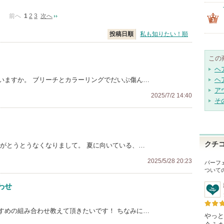
前へ
1
2
3
次へ
投稿日順
私も知りたい！順
この
ヘ
いますか。 ブリーチとカラーリングでだいぶ傷ん…
ヘ
ア
2025/7/2 14:40
そ
クチ
ルがとうとうなくなりまして。 夏に向いている、…
2025/5/28 20:23
パーフ
ついて
わせ
すめの組み合わせ教えて頂きたいです！ ちなみに…
やっと