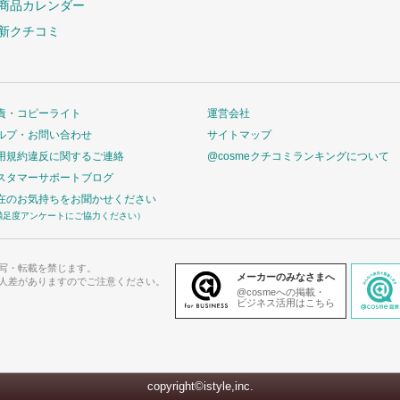
商品カレンダー
新クチコミ
責・コピーライト
運営会社
ルプ・お問い合わせ
サイトマップ
用規約違反に関するご連絡
@cosmeクチコミランキングについて
スタマーサポートブログ
在のお気持ちをお聞かせください
満足度アンケートにご協力ください）
写・転載を禁じます。
メーカーのみなさまへ
人差がありますのでご注意ください。
@cosmeへの掲載・
ビジネス活用はこちら
copyright©istyle,inc.