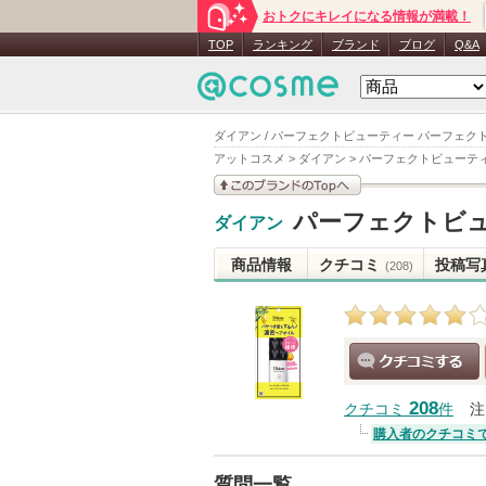
おトクにキレイになる情報が満載！
TOP
ランキング
ブランド
ブログ
Q&A
ダイアン / パーフェクトビューティー パーフェクト
アットコスメ
>
ダイアン
>
パーフェクトビューティ
このブランドの情報を
パーフェクトビュ
ダイアン
見る
商品情報
クチコミ
投稿写
(208)
クチコミする
208
クチコミ
件
注
購入者のクチコミ
質問一覧