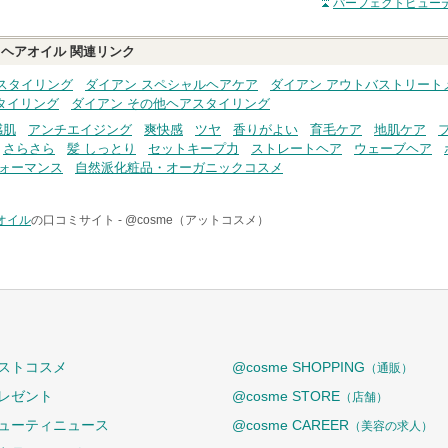
パーフェクトビューテ
 ヘアオイル
関連リンク
スタイリング
ダイアン スペシャルヘアケア
ダイアン アウトバストリート
タイリング
ダイアン その他ヘアスタイリング
感肌
アンチエイジング
爽快感
ツヤ
香りがよい
育毛ケア
地肌ケア
さらさら
髪 しっとり
セットキープ力
ストレートヘア
ウェーブヘア
ォーマンス
自然派化粧品・オーガニックコスメ
オイル
の口コミサイト -
@cosme（アットコスメ）
ストコスメ
@cosme SHOPPING
（通販）
レゼント
@cosme STORE
（店舗）
ューティニュース
@cosme CAREER
（美容の求人）