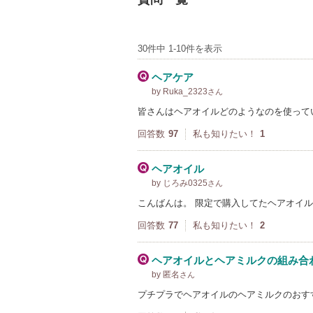
30件中 1-10件を表示
ヘアケア
by Ruka_2323
さん
皆さんはヘアオイルどのようなのを使って
回答数
97
私も知りたい！
1
ヘアオイル
by じろみ0325
さん
こんばんは。 限定で購入してたヘアオイ
回答数
77
私も知りたい！
2
ヘアオイルとヘアミルクの組み合
by 匿名
さん
プチプラでヘアオイルのヘアミルクのおす