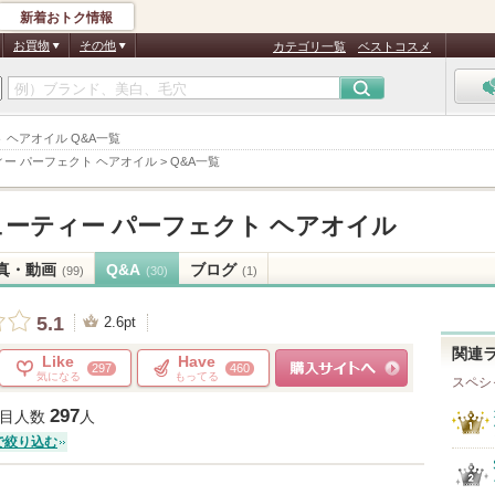
新着おトク情報
お買物
その他
カテゴリ一覧
ベストコスメ
 ヘアオイル Q&A一覧
ー パーフェクト ヘアオイル
>
Q&A一覧
ーティー パーフェクト ヘアオイル
真・動画
Q&A
ブログ
(99)
(30)
(1)
5.1
2.6pt
関連
Like
Have
297
460
気になる
もってる
スペシ
ショッピングサイトへ
297
目人数
人
で絞り込む