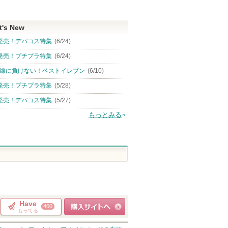
t's New
発売！デパコス特集
(6/24)
発売！プチプラ特集
(6/24)
線に負けない！ベストイレブン
(6/10)
発売！プチプラ特集
(5/28)
発売！デパコス特集
(5/27)
もっとみる
Have
460
もってる
ショッピングサイト