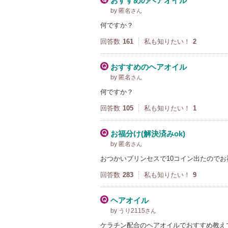
おすすめのヘアオイル
by 匿名
さん
何ですか？
回答数
161
私も知りたい！
2
おすすめのヘアオイル
by 匿名
さん
何ですか？
回答数
105
私も知りたい！
1
お福分け(解決済みok)
by 匿名
さん
おつかいプリンセスで10コイン出たのでお
回答数
283
私も知りたい！
9
ヘアオイル
by うり2115
さん
ケラチン配合のヘアオイルでおすすめ教え