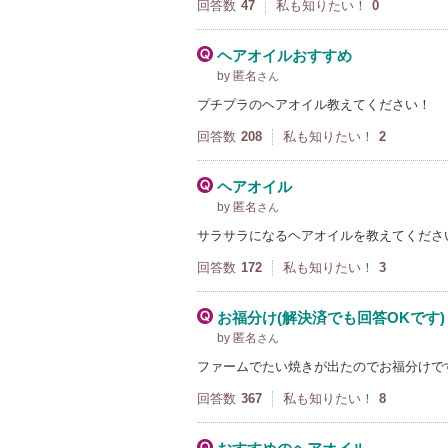
回答数
47
私も知りたい！
0
ヘアオイルおすすめ
by 匿名
さん
プチプラのヘアオイル教えてください！
回答数
208
私も知りたい！
2
ヘアオイル
by 匿名
さん
サラサラになるヘアオイルを教えてくださ
回答数
172
私も知りたい！
3
お福分け(解決済でも回答OKです)
by 匿名
さん
ファームでたい焼きが出たのでお福分けで
回答数
367
私も知りたい！
8