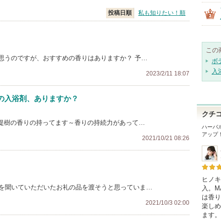
投稿日順
私も知りたい！順
この
思うのですが、おすすめの香りはありますか？ 予…
ボ
入
2023/2/11 18:07
の入浴剤、ありますか？
クチ
菩提樹の香りの持ってます～香りの持続力があって…
ハーバ
アップ
2021/10/21 08:26
ヒノキ
みを聞いていただいたお礼の品を渡そうと思っていま…
入。M
は香り
2021/10/3 02:00
楽しめ
ます。