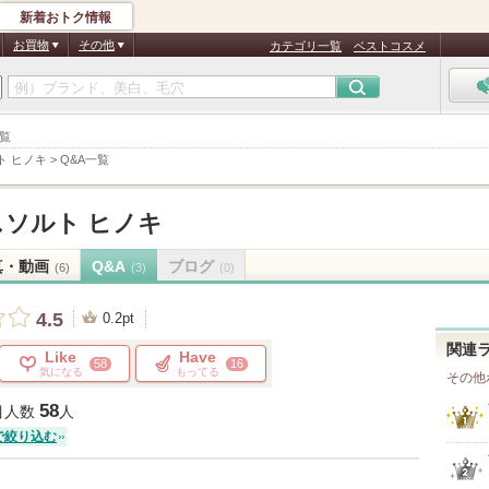
新着おトク情報
お買物
その他
カテゴリ一覧
ベストコスメ
一覧
ト ヒノキ
>
Q&A一覧
ソルト ヒノキ
真・動画
Q&A
ブログ
(6)
(3)
(0)
4.5
0.2pt
関連
Like
Have
58
16
気になる
もってる
その他
58
目人数
人
で絞り込む