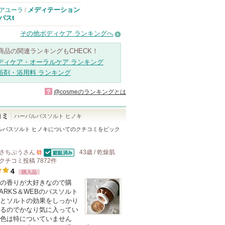
メディテーション
アユーラ
/
バスt
その他ボディケア ランキングへ
商品の関連ランキングもCHECK！
ディケア・オーラルケア ランキング
浴剤・浴用料 ランキング
?
@cosmeのランキングとは
コミ
ハーバルバスソルト ヒノキ
ルバスソルト ヒノキ
についてのクチコミをピック
！
さちぷう
さん
43歳 / 乾燥肌
認証済
クチコミ投稿
500
7872
件
4
購入品
人
の香りが大好きなので購
以
ARKS＆WEBのバスソルト
上
とソルトの効果をしっかり
の
るのでかなり気に入ってい
色は特についていません
メ