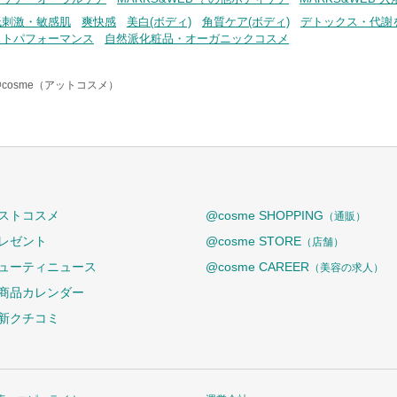
低刺激・敏感肌
爽快感
美白(ボディ)
角質ケア(ボディ)
デトックス・代謝
ストパフォーマンス
自然派化粧品・オーガニックコスメ
@cosme（アットコスメ）
ストコスメ
@cosme SHOPPING
（通販）
レゼント
@cosme STORE
（店舗）
ューティニュース
@cosme CAREER
（美容の求人）
商品カレンダー
新クチコミ