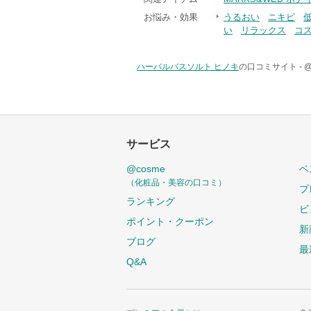
お悩み・効果
うるおい
ニキビ
い
リラックス
コ
ハーバルバスソルト ヒノキ
の口コミサイト -
サービス
@cosme
ベ
（化粧品・美容の口コミ）
プ
ランキング
ビ
ポイント・クーポン
新
ブログ
最
Q&A