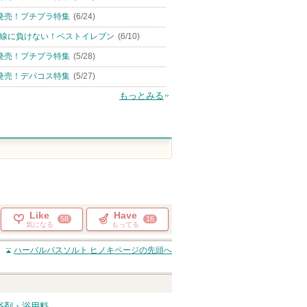
発売！プチプラ特集
(6/24)
線に負けない！ベストイレブン
(6/10)
発売！プチプラ特集
(5/28)
発売！デパコス特集
(5/27)
もっとみる
Like
Have
58
16
気になる
もってる
ハーバルバスソルト ヒノキ
ページの先頭へ
入浴剤・浴用料