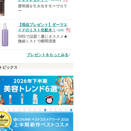
透明感を引き出すモーヴカラ
現
ー
品
【現品プレゼント】ダーマエ
イドのミスト化粧水！
/ pdc
SNSで話題！夏にオススメ★
現
微細ミストで瞬間浸透
品
プレゼントをもっとみる
トピックス