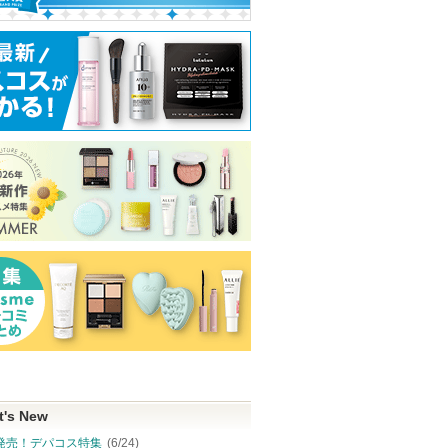
t's New
発売！デパコス特集
(6/24)