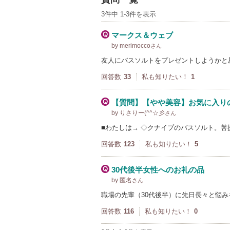
3件中 1-3件を表示
マークス＆ウェブ
by merimocco
さん
友人にバスソルトをプレゼントしようかと
回答数
33
私も知りたい！
1
【質問】【やや美容】お気に入り
by りさりー(^^☆彡
さん
■わたしは→ ◇クナイプのバスソルト。
回答数
123
私も知りたい！
5
30代後半女性へのお礼の品
by 匿名
さん
職場の先輩（30代後半）に先日長々と悩
回答数
116
私も知りたい！
0