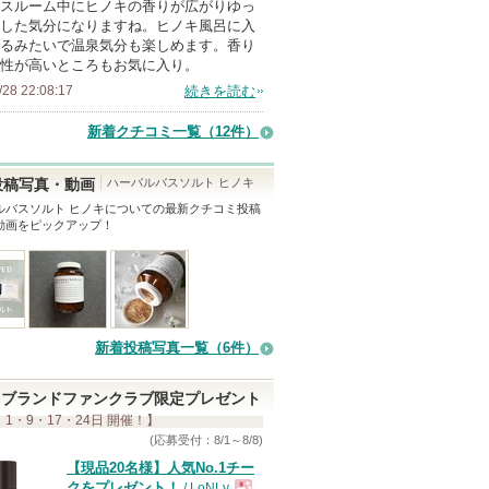
スルーム中にヒノキの香りが広がりゆっ
ン
した気分になりますね。ヒノキ風呂に入
バ
るみたいで温泉気分も楽しめます。香り
性が高いところもお気に入り。
ー
/28 22:08:17
続きを読む
に
お
新着クチコミ一覧
（12件）
気
に
ハーバルバスソルト ヒノキ
投稿写真・動画
入
ルバスソルト ヒノキ
についての最新クチコミ投稿
動画をピックアップ！
り
登
録
さ
れ
新着投稿写真一覧（6件）
て
い
ブランドファンクラブ限定プレゼント
ま
 1・9・17・24日 開催！】
す
(応募受付：8/1～8/8)
【現品20名様】人気No.1チー
クをプレゼント！
/ LoNLy