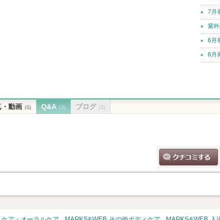
7月
紫外
6月
6月
真・動画
Q&A
ブログ
(6)
(3)
(0)
クチコミする
ディケア・オーラルケア
MARKS&WEB その他ボディケア
MARKS&WEB 