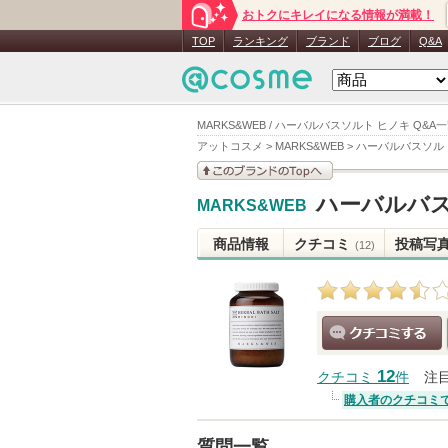
おトクにキレイになる情報が満載！
TOP
ランキング
ブランド
ブログ
Q&A
MARKS&WEB / ハーバルバスソルト ヒノキ Q&A
アットコスメ
>
MARKS&WEB
>
ハーバルバスソル
このブランドの情報を
ハーバルバス
MARKS&WEB
見る
商品情報
クチコミ
投稿写
(12)
クチコミする
12
クチコミ
件
注
購入者のクチコミ
質問一覧