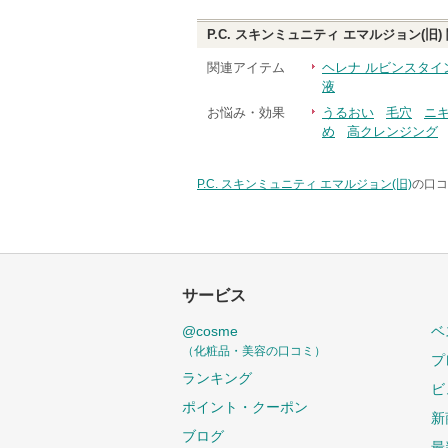
P.C. スキンミュニティ エマルジョン(旧)
関連アイテム
ヘレナ ルビンスタイ
液
お悩み・効果
うるおい
毛穴
ニ
め
高クレンジング
P.C. スキンミュニティ エマルジョン(旧)
の口コ
サービス
@cosme
ベ
（化粧品・美容の口コミ）
プ
ランキング
ビ
ポイント・クーポン
新
ブログ
最