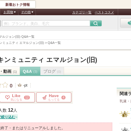
新着おトク情報
お買物
その他
カテゴリ一覧
ベストコスメ
マルジョン(旧) Q&A一覧
スキンミュニティ エマルジョン(旧)
>
Q&A一覧
 スキンミュニティ エマルジョン(旧)
・動画
Q&A
ブログ
(1)
(3)
(0)
0
-pt
関連
Like
Have
12
4
気になる
もってる
乳液・
12
人数
人
で絞り込む
産終了・またはリニューアルしました。