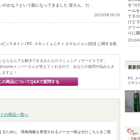
をつけ
いのかな？という肌になってきました 皆さん、だ…
ームを
2023/3/6 00:33
てモロ
けど３
クリー
りに購
2019/4
ンスタイン / P.C. スキンミュニティ エマルジョン(旧)】に関する投
ことならなんでも解決できるみんなのコミュニティサービスです。
@cosmeメンバーさんが答えてくれるので、あなたの疑問や悩みもき
最新
しますよ！
P.C.
この商品についてQ&Aで質問する
クチコ
ドの商品一覧へ
えるために、情報掲載を希望されるメーカー様はぜひこちらをご覧
【毎月