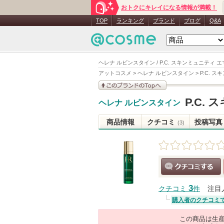
おトクにキレイになる情報が満載！
TOP
ランキング
ブランド
ブログ
Q&A
ヘレナ ルビンスタイン / P.C. スキンミュニティ エ
アットコスメ
>
ヘレナ ルビンスタイン
>
P.C. 
このブランドの情報を
P.C.
ヘレナ ルビンスタイン
見る
商品情報
クチコミ
投稿写真
(3)
クチコミする
3
クチコミ
件
注目
購入者のクチコミ
この商品は生