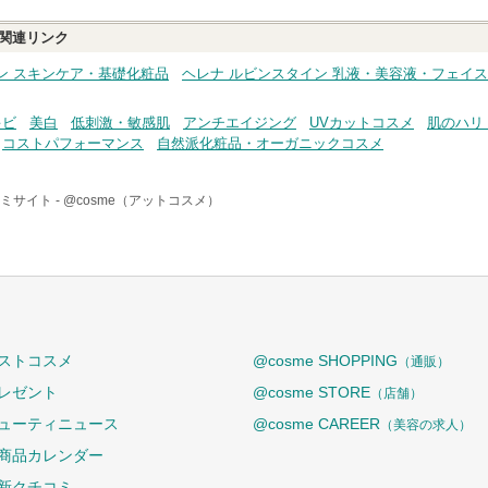
関連リンク
ン スキンケア・基礎化粧品
ヘレナ ルビンスタイン 乳液・美容液・フェイ
キビ
美白
低刺激・敏感肌
アンチエイジング
UVカットコスメ
肌のハリ
コストパフォーマンス
自然派化粧品・オーガニックコスメ
ミサイト -
@cosme（アットコスメ）
ストコスメ
@cosme SHOPPING
（通販）
レゼント
@cosme STORE
（店舗）
ューティニュース
@cosme CAREER
（美容の求人）
商品カレンダー
新クチコミ