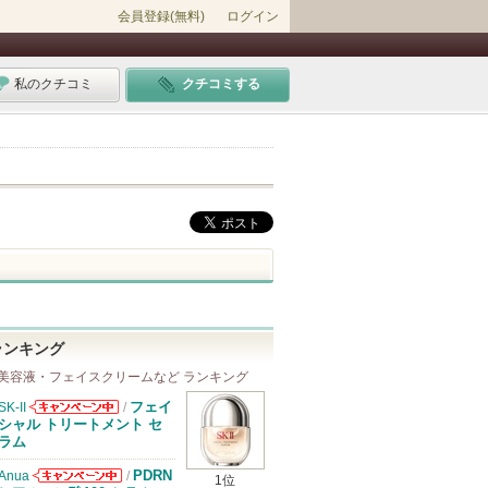
会員登録(無料)
ログイン
私のクチコミ
クチコミする
ランキング
美容液・フェイスクリームなど ランキング
フェイ
SK-II
/
SK-IIからのお
シャル トリートメント セ
知らせがありま
ラム
す
PDRN
Anua
/
1位