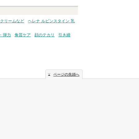
スクリームなど
ヘレナ ルビンスタイン 乳
・弾力
角質ケア
顔のテカリ
引き締
ページの先頭へ