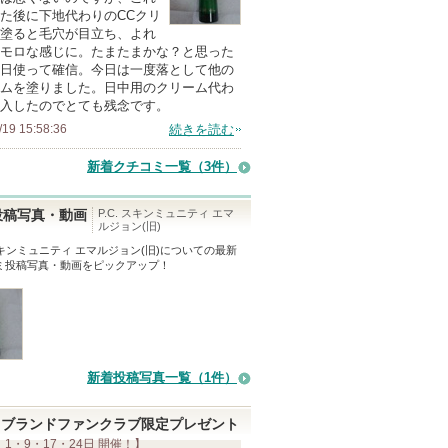
た後に下地代わりのCCクリ
塗ると毛穴が目立ち、よれ
モロな感じに。たまたまかな？と思った
日使って確信。今日は一度落として他の
ムを塗りました。日中用のクリーム代わ
入したのでとても残念です。
/19 15:58:36
続きを読む
新着クチコミ一覧
（3件）
P.C. スキンミュニティ エマ
投稿写真・動画
ルジョン(旧)
 スキンミュニティ エマルジョン(旧)
についての最新
ミ投稿写真・動画をピックアップ！
新着投稿写真一覧（1件）
ブランドファンクラブ限定プレゼント
 1・9・17・24日 開催！】