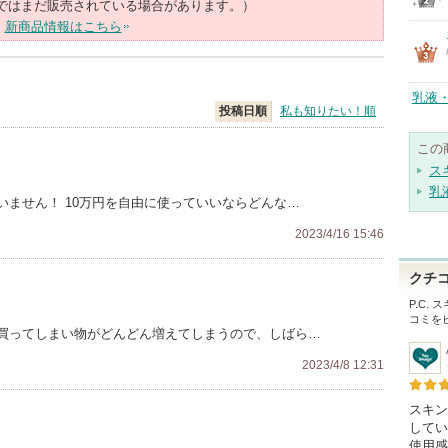
ではまだ販売されている場合があります。）
新商品情報はこちら
乳液
投稿日順
私も知りたい！順
この
ス
乳
ません！ 10万円を自由に使っていいならどんな…
2023/4/16 15:46
クチ
P.C.
コミを
山買ってしまい物がどんどん増えてしまうので、しばら…
2023/4/8 12:31
スキン
してい
使用感