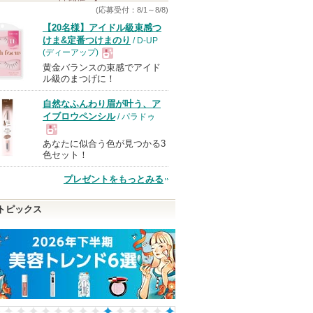
(応募受付：8/1～8/8)
【20名様】アイドル級束感つ
けま&定番つけまのり
/ D-UP
(ディーアップ)
黄金バランスの束感でアイド
現
ル級のまつげに！
自然なふんわり眉が叶う、ア
品
イブロウペンシル
/ パラドゥ
あなたに似合う色が見つかる3
現
色セット！
プレゼントをもっとみる
品
トピックス