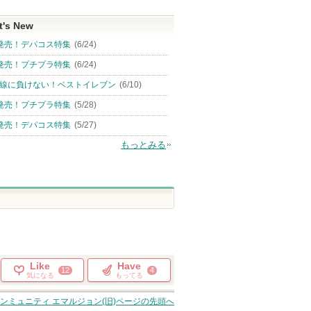
t's New
発売！デパコス特集
(6/24)
発売！プチプラ特集
(6/24)
線に負けない！ベストイレブン
(6/10)
発売！プチプラ特集
(5/28)
発売！デパコス特集
(5/27)
もっとみる
Like
Have
12
4
気になる
もってる
スキンミュニティ エマルジョン(旧)
ページの先頭へ