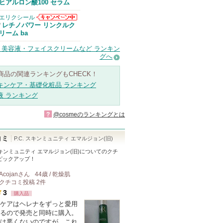
Anuaからのお
ヒアルロン酸100 セラム
知らせがありま
す
エリクシール
エリクシールか
レチノパワー リンクルク
/
らのお知らせが
リーム ba
あります
・美容液・フェイスクリームなど ランキン
グへ
商品の関連ランキングもCHECK！
キンケア・基礎化粧品 ランキング
液 ランキング
?
@cosmeのランキングとは
コミ
P.C. スキンミュニティ エマルジョン(旧)
 スキンミュニティ エマルジョン(旧)
についてのクチ
ピックアップ！
Acojan
さん
44歳 / 乾燥肌
クチコミ投稿
2
件
3
購入品
ケアはヘレナをずっと愛用
るので発売と同時に購入。
は悪くないのですが、これ