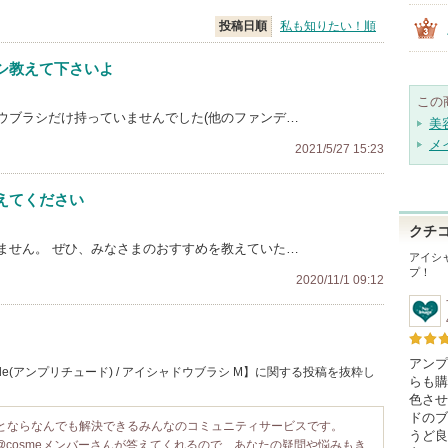
投稿日順
私も知りたい！順
シ教えて下さいよ
この
ウブラシだけ持っていませんでした(他のファンデ…
美
メ
2021/5/27 15:23
えてください
クチ
ません。 ぜひ、みなさまのおすすめを教えていた…
アイシ
プ！
2020/11/1 09:12
アンプ
ude(アンプリチュード) / アイシャドウブラシ M】に関する投稿を抜粋し
らも購
色させ
ドのブ
ことならなんでも解決できるみんなのコミュニティサービスです。
うど良
@cosmeメンバーさんが答えてくれるので、あなたの疑問や悩みもき