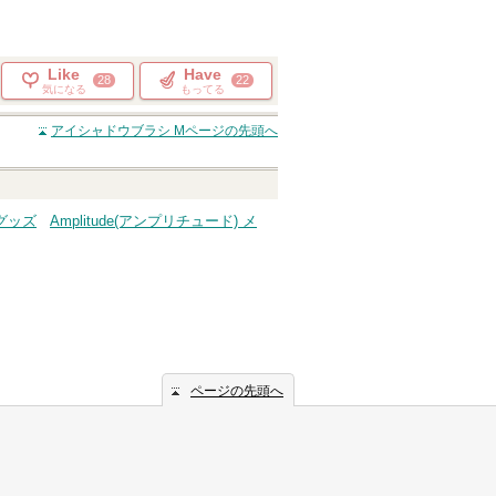
Like
Have
28
22
気になる
もってる
アイシャドウブラシ M
ページの先頭へ
プグッズ
Amplitude(アンプリチュード) メ
ページの先頭へ