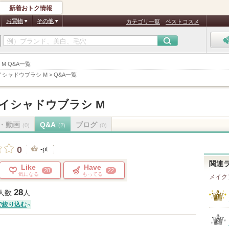
新着おトク情報
お買物
その他
カテゴリ一覧
ベストコスメ
 M Q&A一覧
イシャドウブラシ M
>
Q&A一覧
イシャドウブラシ M
・動画
Q&A
ブログ
(0)
(2)
(0)
0
-pt
関連
Like
Have
28
22
気になる
もってる
メイク
28
人数
人
で絞り込む