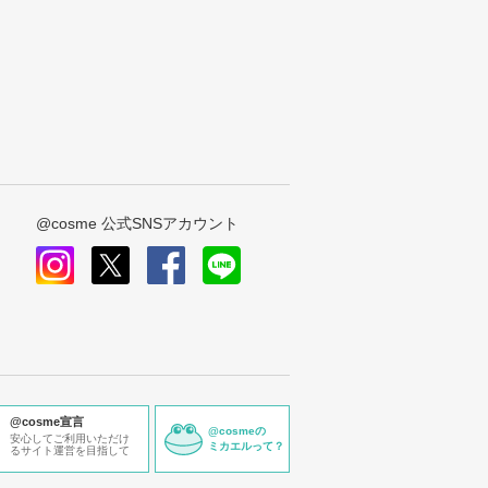
@cosme 公式SNSアカウント
instagram
x
facebook
line
@cosme宣言
@cosmeの
安心してご利用いただけ
ミカエルって？
るサイト運営を目指して