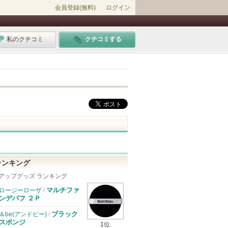
会員登録(無料)
ログイン
私のクチコミ
クチコミする
ランキング
アップグッズ ランキング
マルチファ
ロージーローザ
/
ンデパフ ２Ｐ
ブラック
＆be(アンドビー)
/
スポンジ
1位