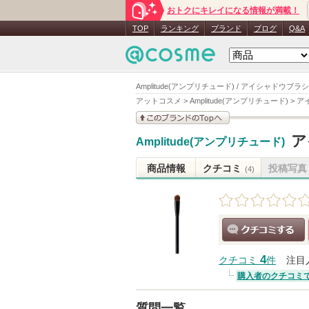
おトクにキレイになる情報が満載！
TOP
ランキング
ブランド
ブログ
Q&A
Amplitude(アンプリチュード) / アイシャドウブラシ
アットコスメ
>
Amplitude(アンプリチュード)
>
ア
このブランドの情報を
ア
Amplitude(アンプリチュード)
見る
商品情報
クチコミ
投稿写真
(4)
クチコミする
4
クチコミ
件
注目
購入者のクチコミ
質問一覧