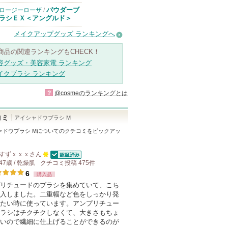
パウダーブ
ロージーローザ
/
ラシＥＸ＜アングルド＞
メイクアップグッズ ランキングへ
商品の関連ランキングもCHECK！
容グッズ・美容家電 ランキング
イクブラシ ランキング
?
@cosmeのランキングとは
コミ
アイシャドウブラシ M
ャドウブラシ M
についてのクチコミをピックアッ
すずｘｘｘ
さん
認証済
47歳 / 乾燥肌
クチコミ投稿
100
475
件
6
購入品
人
リチュードのブラシを集めていて、こち
以
入しました。二重幅など色をしっかり発
上
たい時に使っています。アンプリチュー
の
ラシはチクチクしなくて、大きさもちょ
いので繊細に仕上げることができるのが
メ