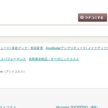
クチコミする
プリチュード) 美容グッズ・美容家電
Amplitude(アンプリチュード) メイクアッ
ストパフォーマンス
自然派化粧品・オーガニックコスメ
sme（アットコスメ）
ストコスメ
@cosme SHOPPING
（通販）