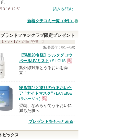
す。
ン
/13 16:12:51
続きを読む
バ
ー
新着クチコミ一覧
（4件）
に
お
ブランドファンクラブ限定プレゼント
 1・9・17・24日 開催！】
気
(応募受付：8/1～8/8)
に
【現品20名様】シルクグロウ
入
ベールUVミスト
/ SILCUS
り
紫外線対策とうるおいを両
現
立！
登
録
品
寝る前ひと塗りのうるおいケ
さ
ア ”ナイトマスク”
/ LANEIGE
れ
(ラネージュ)
て
翌朝、なめらかでうるおいに
現
い
満ちた肌へ
ま
プレゼントをもっとみる
品
す
トピックス