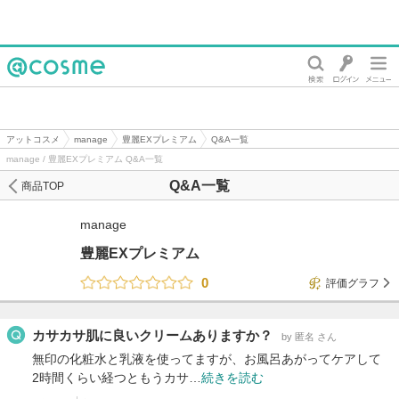
@cosme
アットコスメ
manage
豊麗EXプレミアム
Q&A一覧
manage / 豊麗EXプレミアム Q&A一覧
Q&A一覧
商品TOP
manage
豊麗EXプレミアム
0
評価グラフ
カサカサ肌に良いクリームありますか？
by 匿名 さん
無印の化粧水と乳液を使ってますが、お風呂あがってケアして
2時間くらい経つともうカサ…
続きを読む