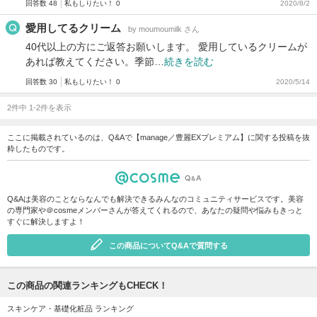
回答数 48
私もしりたい！ 0
2020/8/2
愛用してるクリーム
by moumoumilk さん
40代以上の方にご返答お願いします。 愛用しているクリームが
あれば教えてください。季節…
続きを読む
回答数 30
私もしりたい！ 0
2020/5/14
2件中 1-2件を表示
ここに掲載されているのは、Q&Aで【manage／豊麗EXプレミアム】に関する投稿を抜
粋したものです。
Q&Aは美容のことならなんでも解決できるみんなのコミュニティサービスです。美容
の専門家や＠cosmeメンバーさんが答えてくれるので、あなたの疑問や悩みもきっと
すぐに解決しますよ！
この商品についてQ&Aで質問する
この商品の関連ランキングもCHECK！
スキンケア・基礎化粧品 ランキング