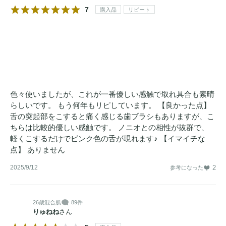
7
購入品
リピート
色々使いましたが、これが一番優しい感触で取れ具合も素晴
らしいです。 もう何年もリピしています。 【良かった点】
舌の突起部をこすると痛く感じる歯ブラシもありますが、こ
ちらは比較的優しい感触です。 ノニオとの相性が抜群で、
軽くこするだけでピンク色の舌が現れます♪ 【イマイチな
点】 ありません
2025/9/12
2
参考になった
26歳
混合肌
89件
りゅねね
さん