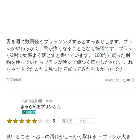
舌を週に数回軽くブラッシングするとすっきりします。ブラ
シがやわらかく、舌が痛くなることもなく快適です。ブラシ
が3列で効率よく落とすと書いています。 100均で買った別
物を使っていたらブラシが硬くて傷つく気がしたので、これ
をネットでたまたま見つけて買ってみたらよかったです。
2020/6/6
0
参考になった
22歳
混合肌
188件
きゃらめるプリン
さん
5
購入品
リピート
良いところ ・お口の汚れがしっかり取れる ・ブラシが大き