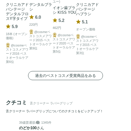
ユー)
クリニカアド
デンタルブラ
クリニカアド
イオン歯ブラ
バンテージ
シ
バンテージ
シ KISS YOU
デンタルフロ
ハブラシ
6.0
スY字タイプ
5.2
5.1
220円
5.9
462円
オープン価格
@cosmeベ
18本 (オープン
@cosmeベ
ストコスメアワ
@cosmeベ
価格)
ストコスメアワ
ード2015 ベス
ストコスメアワ
ード2020 ベス
トオーラルケア
ード2015 ベス
@cosmeベ
トオーラルケア
第9位
トオーラルケア
ストコスメアワ
第5位
第3位
ード2016 ベス
トオーラルケア
第6位
過去のベストコスメ受賞商品をみる
クチコミ
舌クリーナー ラバーグリップ
舌クリーナー ラバーグリップについてのクチコミをピックアップ！
39歳
普通肌
1345件
のどか100
さん