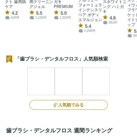
ノルウェー
スク
クト 歯周病
用クリーニン
ガキ
スホワイトニ
フォーミュラ
ィウ
ケア
グジェル
PREMIUM
ング ハミガ
インテンスリ
フラ
キ
4.2
5.5
5.0
ペア ボディ
ケッ
4.8
420件
1,130件
1,024件
エマルジョン
イト
361件
ップ
5.4
5
1,208件
5
「歯ブラシ・デンタルフロス」人気順検索
人気順でみる
歯ブラシ・デンタルフロス 週間ランキング