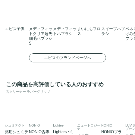
エビス子供
メディフィッ
メディフィッ
まいにちフロ
スイープハブ
ペネ
トクリア超先
トハブラシ
ス
ラシ
げみ
細毛ハブラシ
ブラ
S
エビスのブランドページへ
この商品を高評価している人のおすすめ
舌クリーナー ラバーグリップ
シュミテクト
NONIO
Lightee
ニュートロジー
NONIO
LUV 
ナ
ブセン
薬用シュミテ
NONIO舌専
Lighteeハミ
NONIOプラ