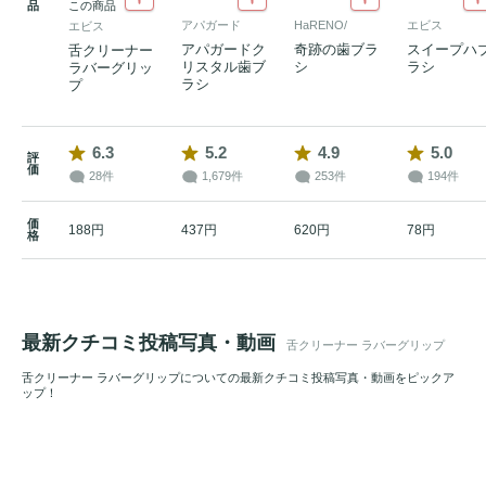
品
この商品
アパガード
HaRENO/
エビス
エビス
アパガードク
奇跡の歯ブラ
スイープハ
舌クリーナー
リスタル歯ブ
シ
ラシ
ラバーグリッ
ラシ
プ
6.3
5.2
4.9
5.0
評
価
28件
1,679件
253件
194件
価
188円
437円
620円
78円
格
最新クチコミ投稿写真・動画
舌クリーナー ラバーグリップ
舌クリーナー ラバーグリップについての最新クチコミ投稿写真・動画をピックア
ップ！