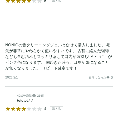
5
購入品
NONIOの舌クリーニングジェルと併せて購入しました。 毛
先が非常にやわらかく使いやすいです。 舌苔に絡んだ珈琲
なども含む汚れもスッキリ落ちて口内が気持ちいい上に舌が
ピンク色になります。 朝起きた時も、口臭が気になること
が無くなりました。 リピート確定です！
2021/2/1
0
参考になった
40歳
乾燥肌
214件
tototot
さん
4
購入品