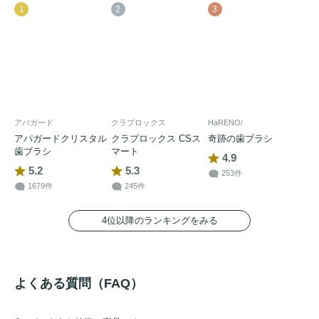
1
2
3
アパガード
クラプロックス
HaRENO/
アパガードクリスタル
クラプロックス CSス
奇跡の歯ブラシ
歯ブラシ
マート
4.9
5.2
5.3
253件
1679件
245件
4位以降のランキングをみる
よくある質問（FAQ）