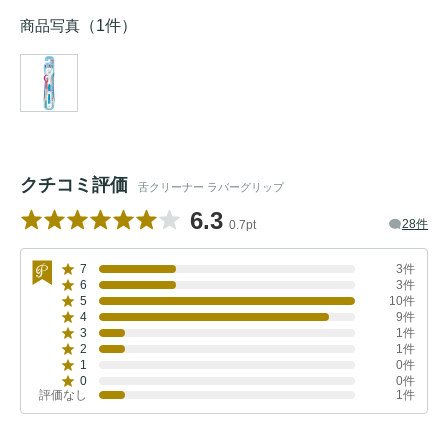
商品写真
（1件）
クチコミ評価
舌クリーナー ラバーグリップ
6.3
28件
0.7pt
7
3件
6
3件
5
10件
4
9件
3
1件
2
1件
1
0件
0
0件
評価なし
1件