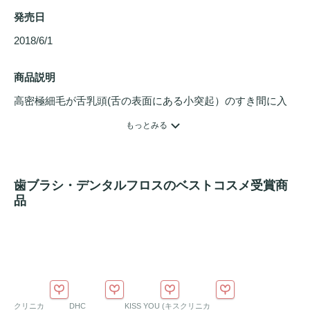
発売日
2018/6/1 
商品説明
高密極細毛が舌乳頭(舌の表面にある小突起）のすき間に入
り込み、口臭の原因となる舌の汚れを（舌苔）をやさしく落
もっとみる
とします。※商品画像とデザイン・カラーが異なる場合がご
ざいます。予めご了承下さい。
歯ブラシ・デンタルフロスのベストコスメ受賞商
品
クリニカ
DHC
KISS YOU (キス
クリニカ