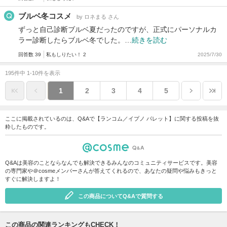
ブルベ冬コスメ
by ロネまる さん
ずっと自己診断ブルベ夏だったのですが、正式にパーソナルカ
ラー診断したらブルベ冬でした。…
続きを読む
回答数 39
私もしりたい！ 2
2025/7/30
195件中 1-10件を表示
1
2
3
4
5
ここに掲載されているのは、Q&Aで【ランコム／イプノ パレット】に関する投稿を抜
粋したものです。
Q&Aは美容のことならなんでも解決できるみんなのコミュニティサービスです。美容
の専門家や＠cosmeメンバーさんが答えてくれるので、あなたの疑問や悩みもきっと
すぐに解決しますよ！
この商品についてQ&Aで質問する
この商品の関連ランキングもCHECK！