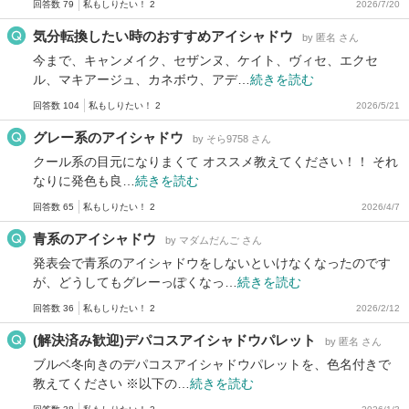
回答数 79
私もしりたい！ 2
2026/7/20
気分転換したい時のおすすめアイシャドウ
by 匿名 さん
今まで、キャンメイク、セザンヌ、ケイト、ヴィセ、エクセ
ル、マキアージュ、カネボウ、アデ…
続きを読む
回答数 104
私もしりたい！ 2
2026/5/21
グレー系のアイシャドウ
by そら9758 さん
クール系の目元になりまくて オススメ教えてください！！ それ
なりに発色も良…
続きを読む
回答数 65
私もしりたい！ 2
2026/4/7
青系のアイシャドウ
by マダムだんご さん
発表会で青系のアイシャドウをしないといけなくなったのです
が、どうしてもグレーっぽくなっ…
続きを読む
回答数 36
私もしりたい！ 2
2026/2/12
(解決済み歓迎)デパコスアイシャドウパレット
by 匿名 さん
ブルベ冬向きのデパコスアイシャドウパレットを、色名付きで
教えてください ※以下の…
続きを読む