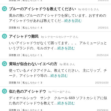
回答数 38
私もしりたい！ 2
2026/1/3
ブルーのアイシャドウを教えてください
by ゆるりる さん
黄みの無いブルーのアイシャドウを探しています。おすすめの
アイシャドウがあれば教えてくだ…
続きを読む
回答数 61
私もしりたい！ 4
2026/1/1
アイシャドウ難民
by レナセールセレナーデ さん
いいアイシャドウがなくて困ってます。。。 アルミュージュと
いうブランドの、モルガナイ…
続きを読む
回答数 22
私もしりたい！ 1
2025/12/4
黄味が似合わないイエベの方
by 匿名 さん
使っているメイクアイテム、教えてください。 主にリップ、チ
ーク、アイシャドウ等の…
続きを読む
回答数 53
私もしりたい！ 3
2025/10/20
似た色のアイシャドウ
by **りーあ** さん
ディオールショウ サンク クルール 669 ソフトカシミアに似
た色のアイシャドウを教えて…
続きを読む
回答数 21
私もしりたい！ 3
2025/8/11