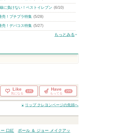
線に負けない！ベストイレブン
(6/10)
発売！プチプラ特集
(5/28)
発売！デパコス特集
(5/27)
もっとみる
Like
Have
195
299
気になる
もってる
リップ クレヨン
ページの先頭へ
ョー 口紅
ポール ＆ ジョー メイクアッ