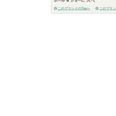
ポール ＆ ジョーについて
このブランドのTopへ
このブラン