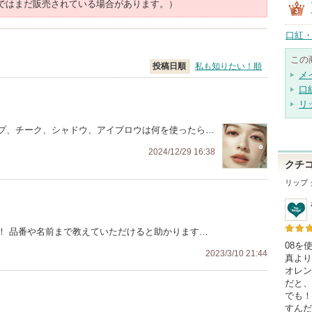
ではまだ販売されている場合があります。）
口紅・
この
投稿日順
私も知りたい！順
メ
口
リ
プ、チーク、シャドウ、アイブロウは何を使ったら…
2024/12/29 16:38
クチ
リップ
！ 品番や名前まで教えていただけると助かります…
08を
2023/3/10 21:44
真より
オレン
だと、
でも！
すんだ