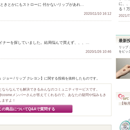
に、、
むときとかにもストローに 付かないリップがあれ…
る！万
2020/11/10 16:12
2021/7
最新
イナーを探していました。結局悩んで買えず、、、…
リップ
2020/1/26 10:46
をピッ
 ジョー / リップ クレヨン】に関する投稿を抜粋したものです。
ことならなんでも解決できるみんなのコミュニティサービスです。
@cosmeメンバーさんが答えてくれるので、あなたの疑問や悩みもき
しますよ！
【毎月
この商品についてQ&Aで質問する