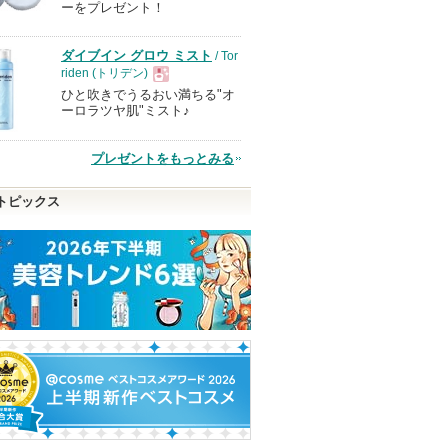
ーをプレゼント！
品
ダイブイン グロウ ミスト
/ Tor
riden (トリデン)
ひと吹きでうるおい満ちる"オ
現
ーロラツヤ肌"ミスト♪
品
プレゼントをもっとみる
トピックス