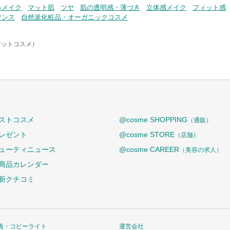
ルメイク
マット肌
ツヤ
肌の透明感・薄づき
立体感メイク
フィット感
マンス
自然派化粧品・オーガニックコスメ
（アットコスメ）
ストコスメ
@cosme SHOPPING
（通販）
レゼント
@cosme STORE
（店舗）
ューティニュース
@cosme CAREER
（美容の求人）
商品カレンダー
新クチコミ
責・コピーライト
運営会社