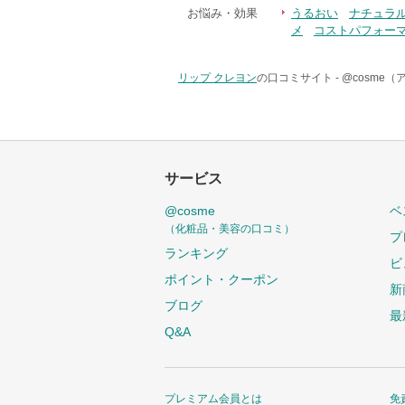
お悩み・効果
うるおい
ナチュラ
メ
コストパフォー
リップ クレヨン
の口コミサイト -
@cosme
サービス
@cosme
ベ
（化粧品・美容の口コミ）
プ
ランキング
ビ
ポイント・クーポン
新
ブログ
最
Q&A
プレミアム会員とは
免