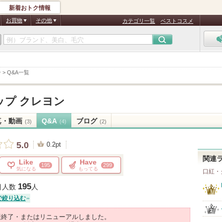
新着おトク情報
お買物
その他
カテゴリ一覧
ベストコスメ
ン
>
Q&A一覧
ップ クレヨン
真・動画
Q&A
ブログ
(3)
(4)
(2)
5.0
0.2pt
関連
Like
Have
195
299
気になる
もってる
口紅・
195
目人数
人
で絞り込む
産終了・またはリニューアルしました。