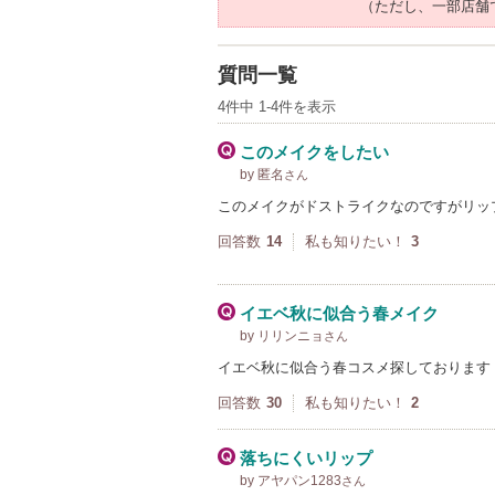
（ただし、一部店舗
質問一覧
4件中 1-4件を表示
このメイクをしたい
by 匿名
さん
このメイクがドストライクなのですがリッ
回答数
14
私も知りたい！
3
イエベ秋に似合う春メイク
by リリンニョ
さん
イエベ秋に似合う春コスメ探しております
回答数
30
私も知りたい！
2
落ちにくいリップ
by アヤパン1283
さん