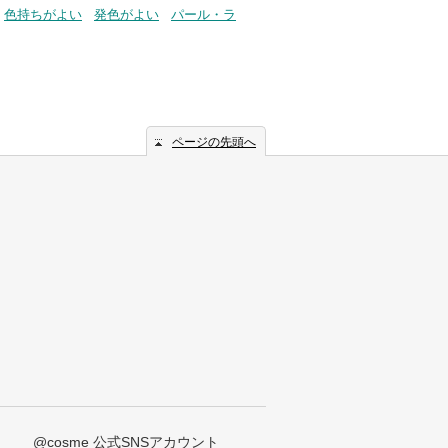
色持ちがよい
発色がよい
パール・ラ
ページの先頭へ
@cosme 公式SNSアカウント