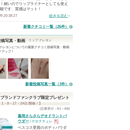
！細いのでリップライナーとしても使え
能です、質感はマット！
/9 20:38:27
続きを読む
新着クチコミ一覧
（26件）
リップ クレヨン
投稿写真・動画
 クレヨン
についての最新クチコミ投稿写真・動画
クアップ！
新着投稿写真一覧（3件）
ブランドファンクラブ限定プレゼント
 1・9・17・24日 開催！】
(応募受付：8/1～8/8)
薬用さらさらデオドラントパ
ウダー
/ デオナチュレ
ベスコス受賞のボディパウダ
現