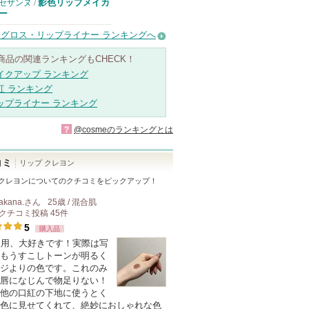
影色リップメイカ
セザンヌ
/
ー
グロス・リップライナー ランキングへ
商品の関連ランキングもCHECK！
イクアップ ランキング
紅 ランキング
ップライナー ランキング
?
@cosmeのランキングとは
コミ
リップ クレヨン
 クレヨン
についてのクチコミをピックアップ！
akana.
さん
25歳 / 混合肌
クチコミ投稿
45
件
5
購入品
使用、大好きです！実際は写
もうすこしトーンが明るく
ジよりの色です。これのみ
唇になじんで物足りない！
他の口紅の下地に使うとく
色に見せてくれて、絶妙におしゃれな色