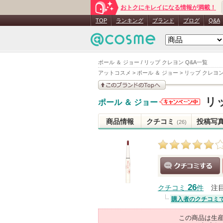
おトクにキレイになる情報が満載！
TOP
ランキング
ブランド
ブログ
Q&A
ポール ＆ ジョー / リップ クレヨン Q&A一覧
アットコスメ
>
ポール ＆ ジョー
>
リップ クレヨ
このブランドの情報を
リ
ポール ＆ ジョー
見る
ポール ＆
ジョーから
商品情報
クチコミ
投稿写
(26)
のお知らせ
があります
クチコミする
26
クチコミ
件
注
購入者のクチコミ
この商品は生